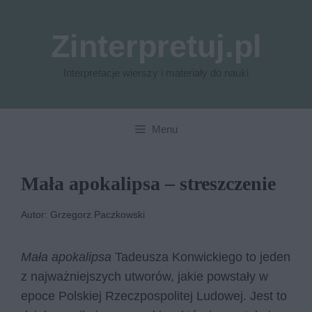
Przejdź
do
Zinterpretuj.pl
treści
Interpretacje wierszy i materiały do nauki
Menu
Mała apokalipsa – streszczenie
Autor: Grzegorz Paczkowski
Mała apokalipsa
Tadeusza Konwickiego to jeden
z najważniejszych utworów, jakie powstały w
epoce Polskiej Rzeczpospolitej Ludowej. Jest to