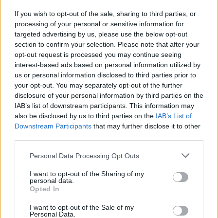
stawia mu śniadanie. Okazuje się on
If you wish to opt-out of the sale, sharing to third parties, or
pracownikiem owego wydziału cenzury, a przy
processing of your personal or sensitive information for
targeted advertising by us, please use the below opt-out
tym zagorzałym komunistą ideowym. Mężczyźni
section to confirm your selection. Please note that after your
kłócą się o idee i rozstają.
opt-out request is processed you may continue seeing
interest-based ads based on personal information utilized by
Bohater zaczyna błąkać się po mieście. Spotyka
us or personal information disclosed to third parties prior to
your opt-out. You may separately opt-out of the further
różnych ludzi, którzy kojarzą mu się z innymi
disclosure of your personal information by third parties on the
postaciami albo podsuwają różne refleksje.
IAB’s list of downstream participants. This information may
Zastanawia się on cały czas nad tym, czy
also be disclosed by us to third parties on the
IAB’s List of
Downstream Participants
that may further disclose it to other
powinien dokonać wieczorem samospalenia. W
third parties.
końcu trafia nad Wisłę, gdzie jest świadkiem
Personal Data Processing Opt Outs
manifestacji patriotycznej. Wchodzi do
mieszkania, które w porannej rozmowie
I want to opt-out of the Sharing of my
personal data.
przykazał mu odwiedzić Hubert.
Opted In
Przyjmuje go Halina, która instruuje go w kwestii
I want to opt-out of the Sale of my
Personal Data.