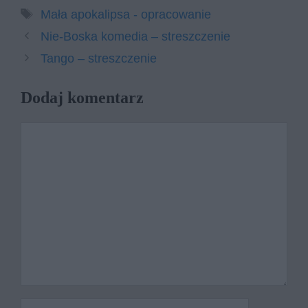
Tagi
Mała apokalipsa - opracowanie
Nie-Boska komedia – streszczenie
Tango – streszczenie
Dodaj komentarz
Komentarz
Nazwa