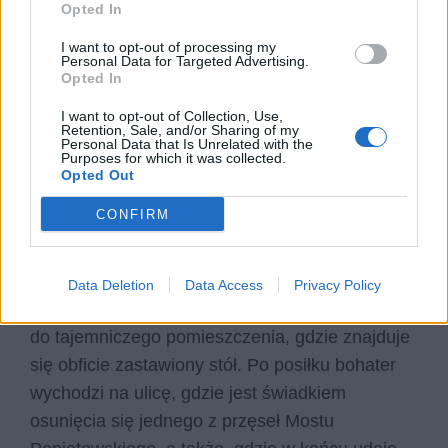
samospalenia. W mieszkaniu znajduje się
Opted In
sparaliżowany starzec, który ogląda w telewizji
I want to opt-out of processing my
Personal Data for Targeted Advertising.
wystąpienie sekretarza Kobiałki i Nadieżda,
Opted In
rudowłosa piękność, która zakochuje się w
I want to opt-out of Collection, Use,
mężczyźnie z wzajemnością, uprawia z nim
Retention, Sale, and/or Sharing of my
Personal Data that Is Unrelated with the
seks i jest gotowa z nim uciec, jednak co chwila
Purposes for which it was collected.
zmienia zdanie. Halina kupuje mężczyźnie cały
Opted Out
kanister rozpuszczalnika, który ten zabiera i
CONFIRM
wychodzi.
Na schodach spotyka towarzysza Sachera, który
Data Deletion
Data Access
Privacy Policy
niegdyś wyrzucił go z Partii. Mężczyźni wchodzą
do tajemniczego pomieszczenia, gdzie znajduje
się obficie zastawiony stół. Po posiłku bohater
wychodzi na ulicę, gdzie jest świadkiem
osunięcia się jednego z przęseł Mostu