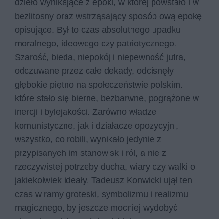
dzieło wynikające z epoki, w której powstało i w
bezlitosny oraz wstrząsający sposób ową epokę
opisujące. Był to czas absolutnego upadku
moralnego, ideowego czy patriotycznego.
Szarość, bieda, niepokój i niepewność jutra,
odczuwane przez całe dekady, odcisnęły
głębokie piętno na społeczeństwie polskim,
które stało się bierne, bezbarwne, pogrążone w
inercji i bylejakości. Zarówno władze
komunistyczne, jak i działacze opozycyjni,
wszystko, co robili, wynikało jedynie z
przypisanych im stanowisk i ról, a nie z
rzeczywistej potrzeby ducha, wiary czy walki o
jakiekolwiek ideały. Tadeusz Konwicki ujął ten
czas w ramy groteski, symbolizmu i realizmu
magicznego, by jeszcze mocniej wydobyć