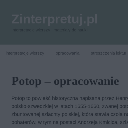
Przejdź
do
Zinterpretuj.pl
treści
Interpretacje wierszy i materiały do nauki
interpretacje wierszy
opracowania
streszczenia lektur
Potop – opracowanie
Potop to powieść historyczna napisana przez Henr
polsko-szwedzkiej w latach 1655-1660, zwanej pot
zbuntowanej szlachty polskiej, która stawia czoła 
bohaterów, w tym na postaci Andrzeja Kmicica, szl