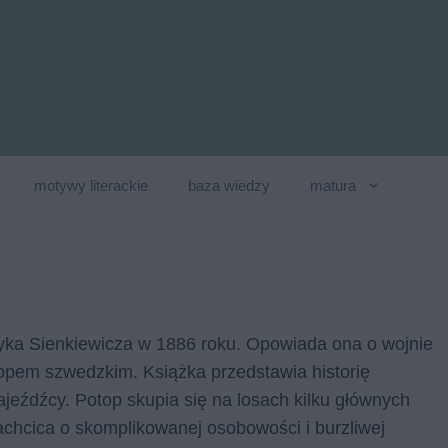
motywy literackie
baza wiedzy
matura
yka Sienkiewicza w 1886 roku. Opowiada ona o wojnie
opem szwedzkim. Książka przedstawia historię
najeźdźcy. Potop skupia się na losach kilku głównych
achcica o skomplikowanej osobowości i burzliwej