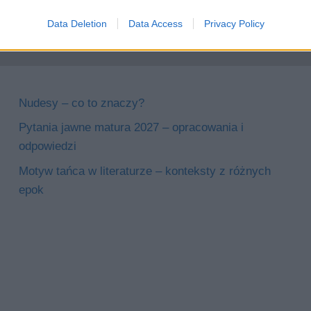
Data Deletion
Data Access
Privacy Policy
Nudesy – co to znaczy?
Pytania jawne matura 2027 – opracowania i
odpowiedzi
Motyw tańca w literaturze – konteksty z różnych
epok