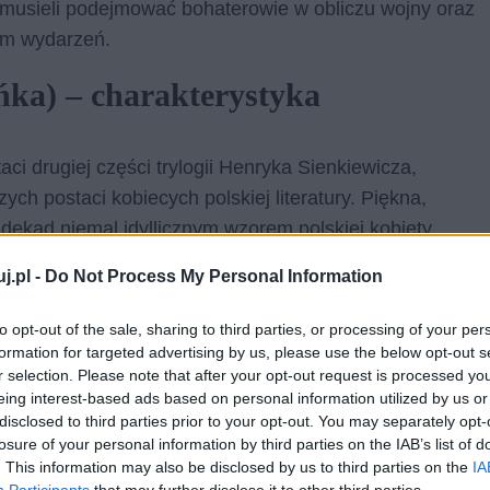
e musieli podejmować bohaterowie w obliczu wojny oraz
wem wydarzeń.
ńka) – charakterystyka
ci drugiej części trylogii Henryka Sienkiewicza,
ych postaci kobiecych polskiej literatury. Piękna,
 dekad niemal idyllicznym wzorem polskiej kobiety,
j.pl -
Do Not Process My Personal Information
to opt-out of the sale, sharing to third parties, or processing of your per
formation for targeted advertising by us, please use the below opt-out s
r selection. Please note that after your opt-out request is processed y
eing interest-based ads based on personal information utilized by us or
yka
disclosed to third parties prior to your opt-out. You may separately opt-
losure of your personal information by third parties on the IAB’s list of
. This information may also be disclosed by us to third parties on the
IA
ienkiewicza, pt. Potop – drugiej części trylogii. Jest