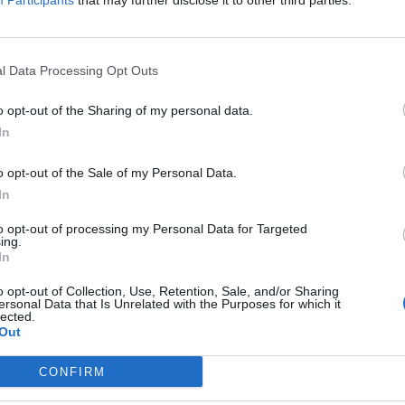
Participants
that may further disclose it to other third parties.
aryzmą, czytelnik staje po jego stronie od pierwszych
l Data Processing Opt Outs
o opt-out of the Sharing of my personal data.
In
Kmicica i Wołodyjowskiego
o opt-out of the Sale of my Personal Data.
In
to opt-out of processing my Personal Data for Targeted
ylogii Henryka Sienkiewicza – Potopu. Był to młody
ing.
In
Miał płowe, szlacheckim zwyczajem podgalane, włosy,
ojrzenie oddawały w dużej mierze charakter Kmicica –
o opt-out of Collection, Use, Retention, Sale, and/or Sharing
ersonal Data that Is Unrelated with the Purposes for which it
i.
lected.
Out
CONFIRM