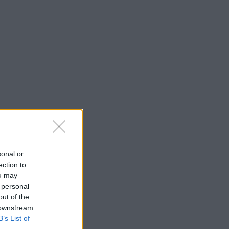
sonal or
ection to
ou may
 personal
out of the
 downstream
B’s List of