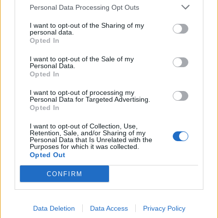
Psalm 47 – interpretacja
Personal Data Processing Opt Outs
I want to opt-out of the Sharing of my
personal data.
Psalm 47 Jana Kochanowskiego to jeden z
Opted In
tłumaczonych przez niego utworów. Jego
I want to opt-out of the Sale of my
Personal Data.
przekład „Księgi Psalmów” jest jednym z
Opted In
najpiękniejszych zabytków języka polskiego.
I want to opt-out of processing my
Jest to pieśń pochwalna, z charakterystyczną
Personal Data for Targeted Advertising.
Opted In
dla poety bogatą w odniesienia biblijne i środki
stylistyczne warstwą liryczną i klasycystyczną,
I want to opt-out of Collection, Use,
Retention, Sale, and/or Sharing of my
regularną budową.
Personal Data that Is Unrelated with the
Purposes for which it was collected.
Opted Out
Kategorie
interpretacje wierszy
CONFIRM
Szukaj
Data Deletion
Data Access
Privacy Policy
Szukaj