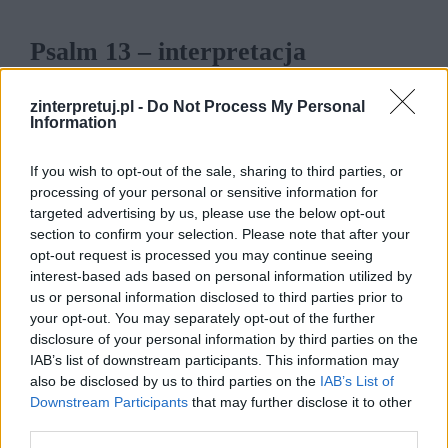
Psalm 13 – interpretacja
zinterpretuj.pl -
Do Not Process My Personal
Jan Kochanowski to najbardziej znany polski
Information
poeta renesansu. Poza fraszkami, pieśniami i
oryginalnymi trenami pisanymi do swojej
If you wish to opt-out of the sale, sharing to third parties, or
processing of your personal or sensitive information for
córeczki, zasłynął z translacji psalmów. Wydany
targeted advertising by us, please use the below opt-out
w 1579 r. „Psałterz Dawidów” w Drukarni
section to confirm your selection. Please note that after your
Łazarzowej w Krakowie zawierał 150 utworów.
opt-out request is processed you may continue seeing
interest-based ads based on personal information utilized by
Omawiana 13 pieśń jest przykładem psalmu
us or personal information disclosed to third parties prior to
błagalnego.
your opt-out. You may separately opt-out of the further
disclosure of your personal information by third parties on the
IAB’s list of downstream participants. This information may
Kategorie
interpretacje wierszy
also be disclosed by us to third parties on the
IAB’s List of
Downstream Participants
that may further disclose it to other
third parties.