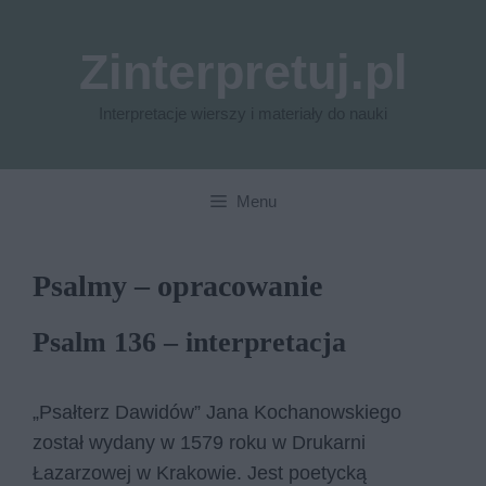
Przejdź
do
Zinterpretuj.pl
treści
Interpretacje wierszy i materiały do nauki
Menu
Psalmy – opracowanie
Psalm 136 – interpretacja
„Psałterz Dawidów” Jana Kochanowskiego
został wydany w 1579 roku w Drukarni
Łazarzowej w Krakowie. Jest poetycką