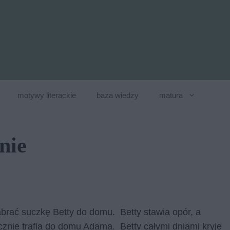
motywy literackie
baza wiedzy
matura
nie
abrać suczkę Betty do domu. Betty stawia opór, a
ecznie trafia do domu Adama. Betty całymi dniami kryje