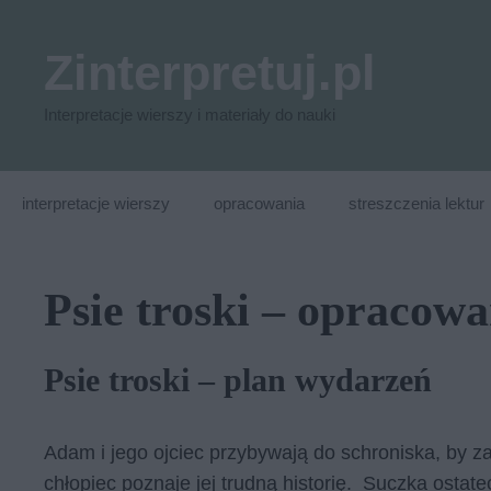
Przejdź
do
Zinterpretuj.pl
treści
Interpretacje wierszy i materiały do nauki
interpretacje wierszy
opracowania
streszczenia lektur
Psie troski – opracowa
Psie troski – plan wydarzeń
Adam i jego ojciec przybywają do schroniska, by z
chłopiec poznaje jej trudną historię. Suczka ostat