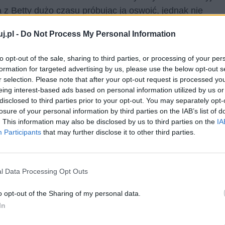
 z Betty dużo czasu próbując ją oswoić, jednak nie
j.pl -
Do Not Process My Personal Information
to opt-out of the sale, sharing to third parties, or processing of your per
formation for targeted advertising by us, please use the below opt-out s
r selection. Please note that after your opt-out request is processed y
eing interest-based ads based on personal information utilized by us or
disclosed to third parties prior to your opt-out. You may separately opt-
losure of your personal information by third parties on the IAB’s list of
. This information may also be disclosed by us to third parties on the
IA
apy i dwa serca” to wspaniała i wzruszająca opowieść o
Participants
that may further disclose it to other third parties.
tę powinien przeczytać każdy, ponieważ zawiera ona w
iestety zapominamy.
l Data Processing Opt Outs
o opt-out of the Sharing of my personal data.
In