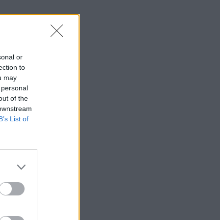
sonal or
ection to
ou may
 personal
out of the
 downstream
B’s List of