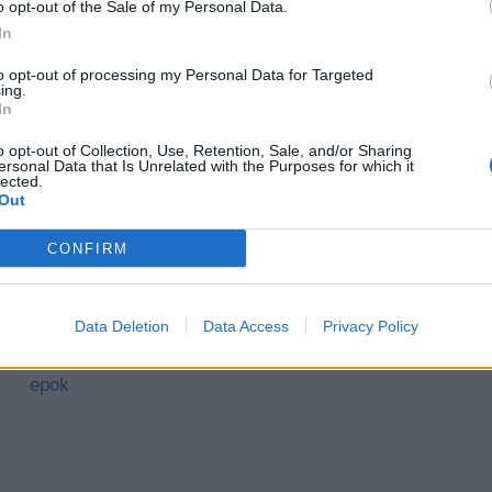
o opt-out of the Sale of my Personal Data.
In
to opt-out of processing my Personal Data for Targeted
ing.
In
o opt-out of Collection, Use, Retention, Sale, and/or Sharing
ersonal Data that Is Unrelated with the Purposes for which it
lected.
Out
Nudesy – co to znaczy?
CONFIRM
Pytania jawne matura 2027 – opracowania i
odpowiedzi
Data Deletion
Data Access
Privacy Policy
Motyw tańca w literaturze – konteksty z różnych
epok