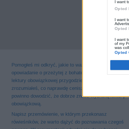
I want t
Opted 
I want 
Advertis
Opted 
I want t
of my P
was col
Opted 
Pomogłeś mi odkryć, jakie to ważne. Napisz
opowiadanie o przeżytej z bohaterem wybranej
lektury obowiązkowej przygodzie, dzięki której
zrozumiałeś, co naprawdę cenisz. Wypracowanie
powinno dowodzić, że dobrze znasz wybraną lekturę
obowiązkową.
Napisz przemówienie, w którym przekonasz
rówieśników, że warto dążyć do poznawania czegoś