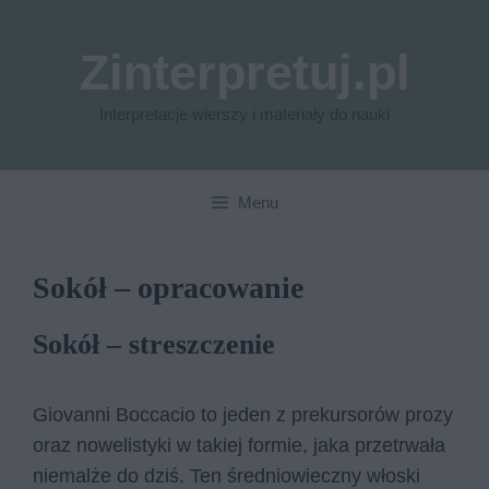
Przejdź
do
Zinterpretuj.pl
treści
Interpretacje wierszy i materiały do nauki
Menu
Sokół – opracowanie
Sokół – streszczenie
Giovanni Boccacio to jeden z prekursorów prozy
oraz nowelistyki w takiej formie, jaka przetrwała
niemalże do dziś. Ten średniowieczny włoski