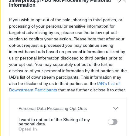
zinterpretuj.pl -
Do Not Process My Personal
długi, wyprzedaje florencki majątek i
Information
wyprowadza się do niewielkiego domu na wsi,
If you wish to opt-out of the sale, sharing to third parties, or
zabierając ze sobą sokoła.
processing of your personal or sensitive information for
targeted advertising by us, please use the below opt-out
section to confirm your selection. Please note that after your
Kategorie
opracowania
opt-out request is processed you may continue seeing
interest-based ads based on personal information utilized by
us or personal information disclosed to third parties prior to
Szukaj
your opt-out. You may separately opt-out of the further
Szukaj
disclosure of your personal information by third parties on the
IAB’s list of downstream participants. This information may
also be disclosed by us to third parties on the
IAB’s List of
Downstream Participants
that may further disclose it to other
third parties.
Personal Data Processing Opt Outs
I want to opt-out of the Sharing of my
personal data.
Opted In