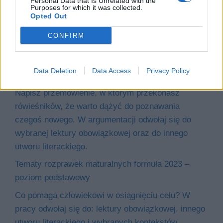
Personal Data that Is Unrelated with the
Pomogłeś mi odkryć, jakie to ważne. Napisz
Purposes for which it was collected.
Opted Out
opowiadanie o przeżytej z bohaterem wybranej
lektury obowiązkowej przygodzie, dzięki której
CONFIRM
zrozumiałeś, co naprawdę cenisz. Wypracowanie
powinno dowodzić, że dobrze znasz wybraną
Data Deletion
Data Access
Privacy Policy
lekturę obowiązkową.
Napisz przemówienie, w którym przekonasz
rówieśników, że warto dążyć do poznawania
czegoś nowego. W argumentacji odwołaj się do
wybranej lektury obowiązkowej oraz do innego
utworu literackiego.
Tematy rozprawek maturalnych formuła 2023 –
poziom podstawowy
Co pomaga człowiekowi w osiągnięciu celu? W
pracy odwołaj się do: lektury obowiązkowej, innego
utworu literackiego i wybranych kontekstów.