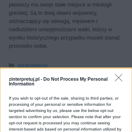
pierwszy ma swoje stałe miejsce w mitologii
greckiej. Są to dwaj sławni wojownicy,
odznaczający się odwagą, męstwem i
nadludzkimi umiejętnościami walki, którzy w
wyniku historycznego przypadku musieli stanąć
przeciwko sobie.
Kategorie
opracowania
zinterpretuj.pl -
Do Not Process My Personal
Szukaj
Information
Szukaj
If you wish to opt-out of the sale, sharing to third parties, or
processing of your personal or sensitive information for
targeted advertising by us, please use the below opt-out
section to confirm your selection. Please note that after your
opt-out request is processed you may continue seeing
interest-based ads based on personal information utilized by