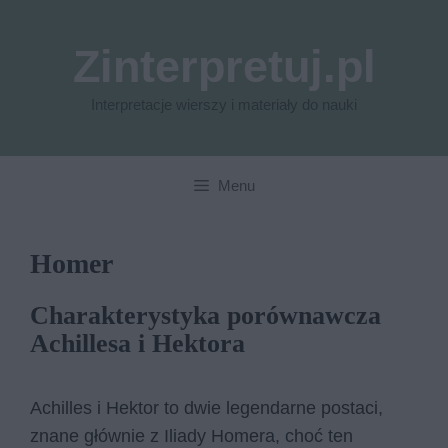
Przejdź
do
Zinterpretuj.pl
treści
Interpretacje wierszy i materiały do nauki
Menu
Homer
Charakterystyka porównawcza
Achillesa i Hektora
Achilles i Hektor to dwie legendarne postaci,
znane głównie z Iliady Homera, choć ten