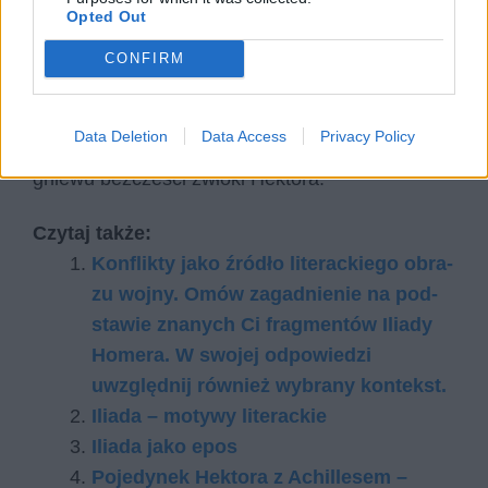
Opted Out
górę uczucia negatywne, jak np. gniew
.
Hektor jest honorowy – przed pojedynkiem
CONFIRM
obiecuje Achillesowi, że jeśli wygra zadba o
honorowy pogrzeb oponenta. Achilles nie składa
Data Deletion
Data Access
Privacy Policy
takiej przysięgi, a kiedy wygrywa, z zemsty i
gniewu bezcześci zwłoki Hektora.
Czytaj także:
Kon­flik­ty jako źró­dło li­te­rac­kie­go ob­ra­
zu woj­ny. Omów za­gad­nie­nie na pod­
sta­wie zna­nych Ci frag­men­tów Ilia­dy
Ho­me­ra. W swo­jej od­po­wie­dzi
uwzględ­nij rów­nież wy­bra­ny kon­tekst.
Iliada – motywy literackie
Iliada jako epos
Pojedynek Hektora z Achillesem –