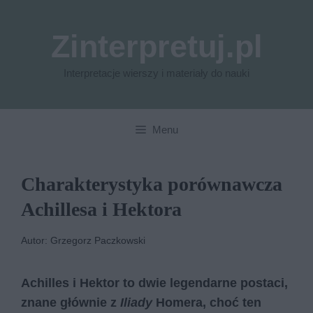
Przejdź
do
Zinterpretuj.pl
treści
Interpretacje wierszy i materiały do nauki
Menu
Charakterystyka porównawcza
Achillesa i Hektora
Autor: Grzegorz Paczkowski
Achilles i Hektor to dwie legendarne postaci,
znane głównie z
Iliady
Homera, choć ten