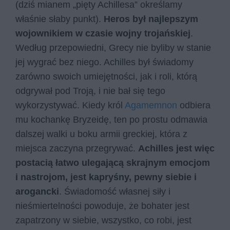
(dziś mianem „pięty Achillesa” określamy
właśnie słaby punkt).
Heros był najlepszym
wojownikiem w czasie wojny trojańskiej
.
Według przepowiedni, Grecy nie byliby w stanie
jej wygrać bez niego. Achilles był świadomy
zarówno swoich umiejętności, jak i roli, którą
odgrywał pod Troją, i nie bał się tego
wykorzystywać. Kiedy król
Agamemnon
odbiera
mu kochankę Bryzeidę, ten po prostu odmawia
dalszej walki u boku armii greckiej, która z
miejsca zaczyna przegrywać.
Achilles jest więc
postacią łatwo ulegającą skrajnym emocjom
i nastrojom, jest kapryśny, pewny siebie i
arogancki
. Świadomość własnej siły i
nieśmiertelności powoduje, że bohater jest
zapatrzony w siebie, wszystko, co robi, jest