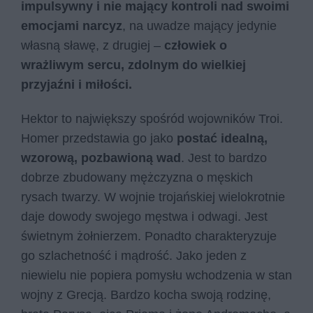
impulsywny i nie mający kontroli nad swoimi
emocjami narcyz
, na uwadze mający jedynie
własną sławę, z drugiej –
człowiek o
wrażliwym sercu, zdolnym do wielkiej
przyjaźni i miłości.
Hektor to największy spośród wojowników Troi.
Homer przedstawia go jako
postać idealną,
wzorową, pozbawioną wad
. Jest to bardzo
dobrze zbudowany mężczyzna o męskich
rysach twarzy. W wojnie trojańskiej wielokrotnie
daje dowody swojego męstwa i odwagi. Jest
świetnym żołnierzem. Ponadto charakteryzuje
go szlachetność i mądrość. Jako jeden z
niewielu nie popiera pomysłu wchodzenia w stan
wojny z Grecją. Bardzo kocha swoją rodzinę,