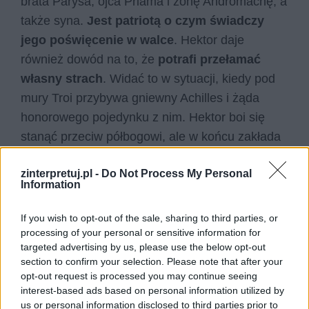
brata Parysa, ojca Priama i żonę Andromachę, a
także syna.
Jest patriotą o czym świadczy
jego poświęcenie w walce
. Hektor daje
również dowód na to, że
potrafi przełamać
własny strach
. Widać to w sytuacji, kiedy pod
mury Troi przybywa gniewny Achilles i żąda
honorowego pojedynku z nim. Hektor boi się
stanąć przeciw półbogowi, ale w końcu zakłada
zbroję i wychodzi do pojedynku, mimo że wie, że
zinterpretuj.pl -
Do Not Process My Personal
skończy się to dla niego śmiercią. Nawet w
Information
momencie, kiedy jest już ranny,
nie ucieka,
walczy do końca
. Hektor gromadzi w sobie
If you wish to opt-out of the sale, sharing to third parties, or
wszystkie pozytywne cechy, jakie powinien
processing of your personal or sensitive information for
targeted advertising by us, please use the below opt-out
posiadać dobry żołnierz – jest świetnym
section to confirm your selection. Please note that after your
wojownikiem, kochających mężem i ojcem,
opt-out request is processed you may continue seeing
oddanym ojczyźnie obywatelem i szlachetnym i
interest-based ads based on personal information utilized by
us or personal information disclosed to third parties prior to