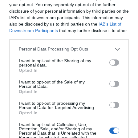
mężnym człowiekiem. W
Iliadzie
przedstawiony
your opt-out. You may separately opt-out of the further
jest jako postać pozbawiona negatywnych cech
disclosure of your personal information by third parties on the
charakteru.
IAB’s list of downstream participants. This information may
also be disclosed by us to third parties on the
IAB’s List of
Downstream Participants
that may further disclose it to other
Achilles i Hektor to postaci pod wieloma
third parties.
względami podobne. Obaj świetnie radzą sobie
Personal Data Processing Opt Outs
na polu walki, są świetnymi strategami i
odważnymi mężczyznami. Obaj też,
I want to opt-out of the Sharing of my
personal data.
przynajmniej w pewnym stopniu są w stanie
Opted In
poświęcić się dla miłości czy przyjaźni. Pod
I want to opt-out of the Sale of my
równie wieloma względami, ci dwaj herosi się od
Personal Data.
Opted In
siebie różnią. Podczas gdy Hektor całe serce
wkłada w walkę za ojczyznę, Achilles myśli tylko
I want to opt-out of processing my
Personal Data for Targeted Advertising.
o własnej sławie.
Trojańczyk kieruje się
Opted In
mądrością i rozumem, jest racjonalnym
I want to opt-out of Collection, Use,
dowódcą, Grek jest impulsywny, nie panuje
Retention, Sale, and/or Sharing of my
Personal Data that Is Unrelated with the
nad swoimi emocjami, często biorą nad nim
Purposes for which it was collected.