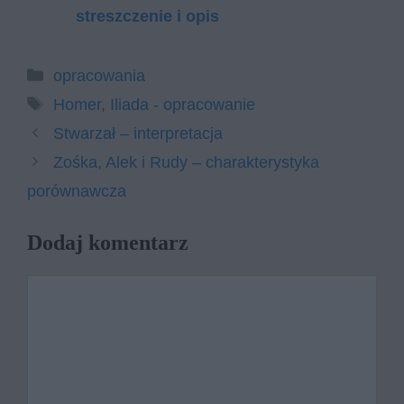
streszczenie i opis
Kategorie
opracowania
Tagi
Homer
,
Iliada - opracowanie
Stwarzał – interpretacja
Zośka, Alek i Rudy – charakterystyka
porównawcza
Dodaj komentarz
Komentarz