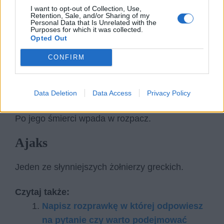
I want to opt-out of Collection, Use,
Retention, Sale, and/or Sharing of my
Personal Data that Is Unrelated with the
Purposes for which it was collected.
Opted Out
CONFIRM
Andromacha
Żona Hektora. Kobieta dojrzała i mądra. Zależy
Data Deletion
Data Access
Privacy Policy
jej na tym, by jej mężowi nie stało się nic złego.
Po jego śmierci wpada w rozpacz.
Ajaks
Jeden ze słynniejszych żołnierzy greckich.
Czytaj także:
Napisz rozprawkę w której odpowiesz
na pytanie czy warto podejmować