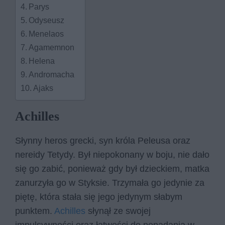
Parys
Odyseusz
Menelaos
Agamemnon
Helena
Andromacha
Ajaks
Achilles
Słynny heros grecki, syn króla Peleusa oraz
nereidy Tetydy. Był niepokonany w boju, nie dało
się go zabić, ponieważ gdy był dzieckiem, matka
zanurzyła go w Styksie. Trzymała go jedynie za
piętę, która stała się jego jedynym słabym
punktem.
Achilles
słynął ze swojej
impulsywności oraz łatwości do popadania w