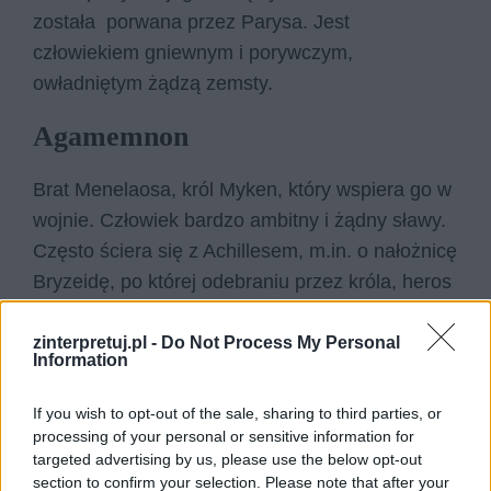
została porwana przez Parysa. Jest
człowiekiem gniewnym i porywczym,
owładniętym żądzą zemsty.
Agamemnon
Brat Menelaosa, król Myken, który wspiera go w
wojnie. Człowiek bardzo ambitny i żądny sławy.
Często ściera się z Achillesem, m.in. o nałożnicę
Bryzeidę, po której odebraniu przez króla, heros
zawiesił swój udział w wojnie, co spotkało się z
natychmiastowymi klęskami Greków.
zinterpretuj.pl -
Do Not Process My Personal
Information
Helena
If you wish to opt-out of the sale, sharing to third parties, or
processing of your personal or sensitive information for
Żona Menelaosa, która została porwana przez
targeted advertising by us, please use the below opt-out
Parysa. Kobieta nie do końca zdająca sobie
section to confirm your selection. Please note that after your