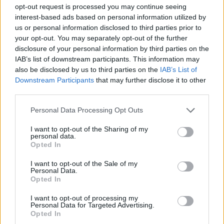
opt-out request is processed you may continue seeing
sprawy z konsekwencji swoich decyzji i czynów.
interest-based ads based on personal information utilized by
Kocha Parysa i bardzo ubolewa nad tym, że ta
us or personal information disclosed to third parties prior to
miłość doprowadziła do rozlewu krwi.
your opt-out. You may separately opt-out of the further
disclosure of your personal information by third parties on the
IAB’s list of downstream participants. This information may
also be disclosed by us to third parties on the
IAB’s List of
Downstream Participants
that may further disclose it to other
third parties.
Personal Data Processing Opt Outs
I want to opt-out of the Sharing of my
personal data.
Opted In
I want to opt-out of the Sale of my
Personal Data.
Opted In
I want to opt-out of processing my
Personal Data for Targeted Advertising.
Opted In