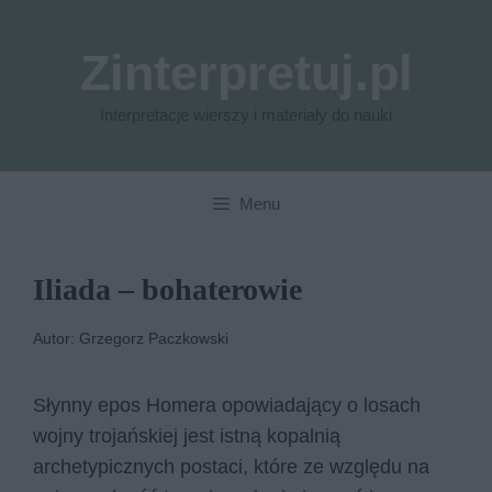
Przejdź
do
Zinterpretuj.pl
treści
Interpretacje wierszy i materiały do nauki
Menu
Iliada – bohaterowie
Autor: Grzegorz Paczkowski
Słynny epos Homera opowiadający o losach
wojny trojańskiej jest istną kopalnią
archetypicznych postaci, które ze względu na