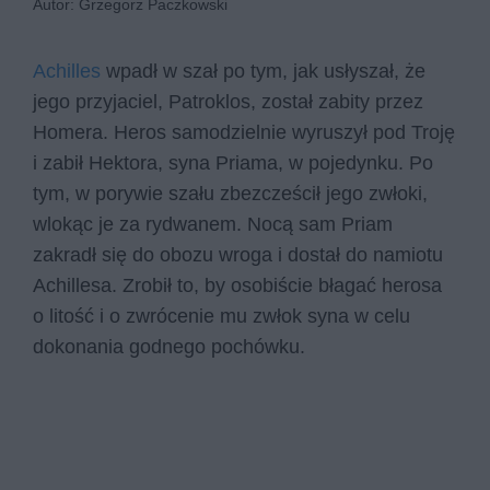
Autor: Grzegorz Paczkowski
Achilles
wpadł w szał po tym, jak usłyszał, że
jego przyjaciel, Patroklos, został zabity przez
Homera. Heros samodzielnie wyruszył pod Troję
i zabił Hektora, syna Priama, w pojedynku. Po
tym, w porywie szału zbezcześcił jego zwłoki,
wlokąc je za rydwanem. Nocą sam Priam
zakradł się do obozu wroga i dostał do namiotu
Achillesa. Zrobił to, by osobiście błagać herosa
o litość i o zwrócenie mu zwłok syna w celu
dokonania godnego pochówku.