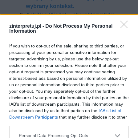
wy­bra­ny kon­tekst.
Achilles (Iliada) – charakterystyka
Przedstaw przyczyny i okoliczności
zinterpretuj.pl -
Do Not Process My Personal
Information
przybycia Priama do Achillesa
Iliada – główne wątki
If you wish to opt-out of the sale, sharing to third parties, or
processing of your personal or sensitive information for
targeted advertising by us, please use the below opt-out
Kategorie
opracowania
section to confirm your selection. Please note that after your
Tagi
Iliada - opracowanie
opt-out request is processed you may continue seeing
interest-based ads based on personal information utilized by
Przedstaw przyczyny i okoliczności
us or personal information disclosed to third parties prior to
przybycia Priama do Achillesa
your opt-out. You may separately opt-out of the further
disclosure of your personal information by third parties on the
Iliada – główne wątki
IAB’s list of downstream participants. This information may
also be disclosed by us to third parties on the
IAB’s List of
Dodaj komentarz
Downstream Participants
that may further disclose it to other
third parties.
Komentarz
Personal Data Processing Opt Outs