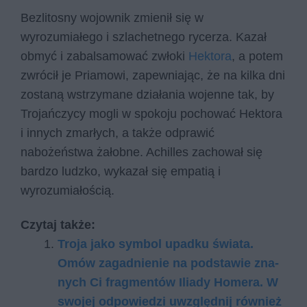
Bezlitosny wojownik zmienił się w
wyrozumiałego i szlachetnego rycerza. Kazał
obmyć i zabalsamować zwłoki
Hektora
, a potem
zwrócił je Priamowi, zapewniając, że na kilka dni
zostaną wstrzymane działania wojenne tak, by
Trojańczycy mogli w spokoju pochować Hektora
i innych zmarłych, a także odprawić
nabożeństwa żałobne. Achilles zachował się
bardzo ludzko, wykazał się empatią i
wyrozumiałością.
Czytaj także:
Tro­ja jako sym­bol upad­ku świa­ta.
Omów za­gad­nie­nie na pod­sta­wie zna­
nych Ci frag­men­tów Ilia­dy Ho­me­ra. W
swo­jej od­po­wie­dzi uwzględ­nij rów­nież