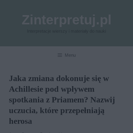
Przejdź
do
Zinterpretuj.pl
treści
Interpretacje wierszy i materiały do nauki
Menu
Jaka zmiana dokonuje się w
Achillesie pod wpływem
spotkania z Priamem? Nazwij
uczucia, które przepełniają
herosa