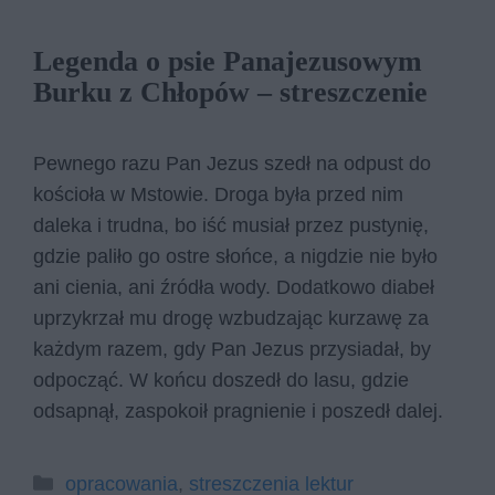
Legenda o psie Panajezusowym
Burku z Chłopów – streszczenie
Pewnego razu Pan Jezus szedł na odpust do
kościoła w Mstowie. Droga była przed nim
daleka i trudna, bo iść musiał przez pustynię,
gdzie paliło go ostre słońce, a nigdzie nie było
ani cienia, ani źródła wody. Dodatkowo diabeł
uprzykrzał mu drogę wzbudzając kurzawę za
każdym razem, gdy Pan Jezus przysiadał, by
odpocząć. W końcu doszedł do lasu, gdzie
odsapnął, zaspokoił pragnienie i poszedł dalej.
Kategorie
opracowania
,
streszczenia lektur