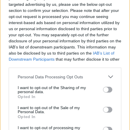
targeted advertising by us, please use the below opt-out
się od rzeczywistości, chociaż niejednokrotnie
section to confirm your selection. Please note that after your
jest niełatwo je wyegzekwować.
opt-out request is processed you may continue seeing
Wypracowaliśmy cały system sprawiedliwości,
interest-based ads based on personal information utilized by
us or personal information disclosed to third parties prior to
mamy sądy i trybunały. Jednak ludzie musieli
your opt-out. You may separately opt-out of the further
sobie przez wieki radzić bez tego.
disclosure of your personal information by third parties on the
IAB’s list of downstream participants. This information may
also be disclosed by us to third parties on the
IAB’s List of
Kategorie
opracowania
Downstream Participants
that may further disclose it to other
third parties.
Personal Data Processing Opt Outs
Funkcje obrazów przyrody w
I want to opt-out of the Sharing of my
utworach literackich. Omów
personal data.
Opted In
zagadnienie na podstawie Pana
Tadeusza Adama Mickiewicza. W
I want to opt-out of the Sale of my
Personal Data.
swojej odpowiedzi uwzględnij
Opted In
również wybrany kontekst.
I want to opt-out of processing my