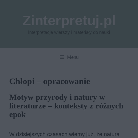
Przejdź
do
Zinterpretuj.pl
treści
Interpretacje wierszy i materiały do nauki
Menu
Chłopi – opracowanie
Motyw przyrody i natury w
literaturze – konteksty z różnych
epok
W dzisiejszych czasach wiemy już, że natura