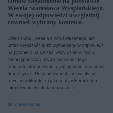
Omów za­gad­nie­nie na pod­sta­wie
We­se­la Sta­ni­sła­wa Wy­spiań­skie­go.
W swo­jej od­po­wie­dzi uwzględ­nij
rów­nież wy­bra­ny kon­tekst.
Dzień ślubu i wesela z nim związanego jest
przez większość ludzi wymieniany w odpowiedzi
na pytanie o najszczęśliwszy dzień w życiu.
Nieprzypadkowo używa się wobec tego
momentu sformułowania „wstępowanie na nową
drogę życia”. Rozmaite wesela pojawiały się
również w literaturze jako motyw literacki lub
jako główny wątek danego dzieła.
Kategorie
opracowania