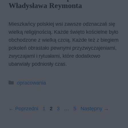
Władysława Reymonta
Mieszkańcy polskiej wsi zawsze odznaczali się
wielką religijnością. Każde święto kościelne było
obchodzone z wielką czcią. Każde też z biegiem
pokoleń obrastało pewnymi przyzwyczajeniami,
zwyczajami i rytuałami, które dodatkowo
ubarwiały podniosły czas.
Kategorie
opracowania
Strona
Strona
Strona
Strona
←
Poprzedni
1
2
3
…
5
Następny
→