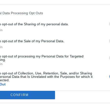
ydźwięk, ponieważ to tak, jakby własne ciało oddawał
 To wzruszająca scena, która pokazuje jak głęboko
l Data Processing Opt Outs
go życia w literaturze polskiej.
o opt-out of the Sharing of my personal data.
In
o opt-out of the Sale of my Personal Data.
In
to opt-out of processing my Personal Data for Targeted
ing.
In
o opt-out of Collection, Use, Retention, Sale, and/or Sharing
ersonal Data that Is Unrelated with the Purposes for which it
lected.
Out
CONFIRM
ostał uhonorowany Literacką Nagrodą Nobla. Pokazuje
hłopach
oddał bowiem ducha dokonującej się na całym