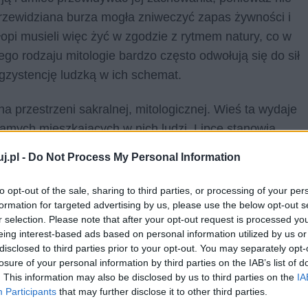
rzewidziana burza mogła zniweczyć zapas żywności i
pi musieli więc żyć w zgodzie z rytmem natury, co w
o rodzaju mitologie bardzo często odwołują się do sił
egzystencję ludzką w ich schemat.
 przestrzeni sakralnej, mitologicznej. Wieś ta wydaje
amych mieszkających w nich ludzi. Lipce stanowią
ć można wszystkie rodzaje archetypowych
j.pl -
Do Not Process My Personal Information
tam wszystko, nie potrzebują „reszty świata”, wydaje
to opt-out of the sale, sharing to third parties, or processing of your per
formation for targeted advertising by us, please use the below opt-out s
r selection. Please note that after your opt-out request is processed y
ystencji na przykładzie postaci
Macieja Boryny
,
eing interest-based ads based on personal information utilized by us or
orównywany niemalże do archetypicznego Piasta
disclosed to third parties prior to your opt-out. You may separately opt-
jest całym sobą związany ze swoją ziemią oraz z
losure of your personal information by third parties on the IAB’s list of
. This information may also be disclosed by us to third parties on the
IA
 w ostatnich chwilach swojego życia odzyskuje siły i
Participants
that may further disclose it to other third parties.
 naturą. Wykonuje wówczas gesty podobne do