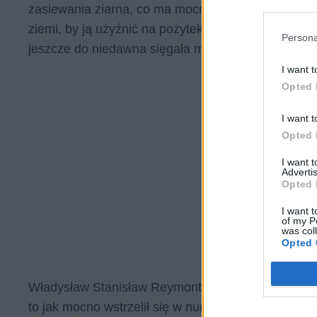
zasiewania ziarna, co ma mocny eschatologiczny w
ziemi, by ją użyźnić na pożytek kolejnych pokoleń.
Persona
jeszcze do niedawna sięgała mitologizacja chłopskie
I want t
Opted 
I want t
Opted 
I want 
Advertis
Opted 
I want t
of my P
was col
Opted 
Władysław Stanisław Reymont za swoją powieść z
to jak mocno wstrzelił się w nurt swojej epoki. W
C