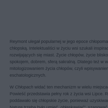
Reymont ulegał popularnej w jego epoce chłopomani
chłopską. Intelektualiści w życiu wsi szukali inspi
rozwijających się miast. Życie chłopów, życie blisko
spokojem, dobrem, sferą sakralną. Dlatego też w w
mitologizowaniem życia chłopów, czyli wpisywaniem
eschatologicznych.
W
Chłopach
widać ten mechanizm w wielu miejsca
Powieść przedstawia pełny rok z życia wsi Lipce.
poddawało się chłopskie życie, ponieważ uzyskiwan
Naturę trzeba było umieć „obłaskawiać”, szanować 