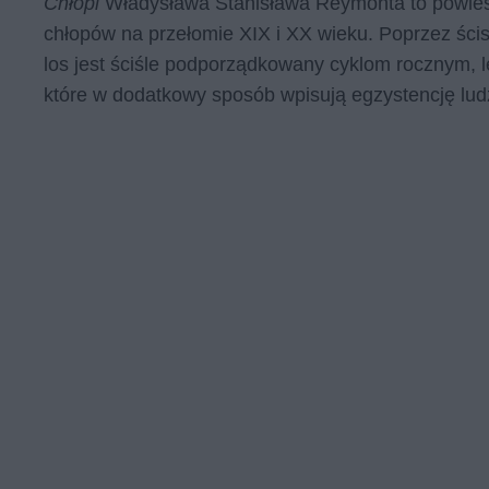
Chłopi
Władysława Stanisława Reymonta to powieść 
chłopów na przełomie XIX i XX wieku. Poprzez ścisł
los jest ściśle podporządkowany cyklom rocznym, 
które w dodatkowy sposób wpisują egzystencję lu