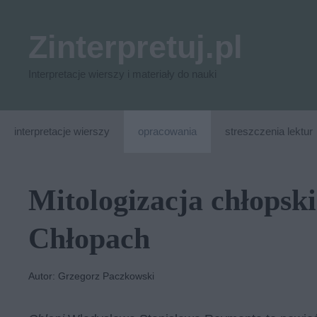
Przejdź
do
Zinterpretuj.pl
treści
Interpretacje wierszy i materiały do nauki
interpretacje wierszy
opracowania
streszczenia lektur
Mitologizacja chłopski
Chłopach
Autor: Grzegorz Paczkowski