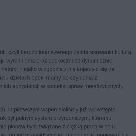
i, czyli bardzo intensywnego zainteresowaniu kulturą
racji, wytchnienia oraz odskoczni od dynamicznie
 natury, niejako w zgodzie z nią kojarzyło się ze
ielu dziełach epoki mamy do czynienia z
 ich egzystencji w kontekst spraw metafizycznych,
ch. O pierwszym wspomnieliśmy już we wstępie.
 Rok był pełnym cyklem przyrodniczym, któremu
ie plonów było związane z ciężką pracą w polu.
ją i umieć przewidywać jej zachowania, ponieważ nie