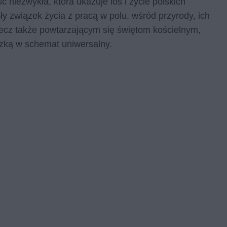
niezwykła, która ukazuje los i życie polskich
y związek życia z pracą w polu, wśród przyrody, ich
lecz także powtarzającym się świętom kościelnym,
dzką w schemat uniwersalny.