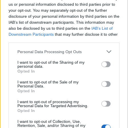
chmurek żagle – interpretacja
us or personal information disclosed to third parties prior to
wiersza
your opt-out. You may separately opt-out of the further
disclosure of your personal information by third parties on the
IAB’s list of downstream participants. This information may
Interpretowany wiersz Jana Lechonia znany pod
also be disclosed by us to third parties on the
IAB’s List of
Downstream Participants
that may further disclose it to other
incipitem „Na niebo wypływają białych chmurek
third parties.
żagle” pochodzi z tomiku „Srebrne i czarne”.
Personal Data Processing Opt Outs
Wydano go w 1924 roku, był więc ostatnim
zbiorem opublikowanym przez poetę w
I want to opt-out of the Sharing of my
personal data.
dwudziestoleciu międzywojennym.
Opted In
I want to opt-out of the Sale of my
Kategorie
Personal Data.
interpretacje wierszy
Opted In
I want to opt-out of processing my
Personal Data for Targeted Advertising.
Opted In
Nie-Boska komedia –
interpretacja wiersza Lechonia
I want to opt-out of Collection, Use,
Retention, Sale, and/or Sharing of my