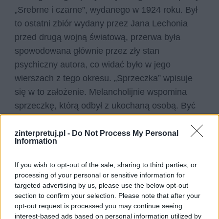
„Srebrne i czarne”, wydanego w 1924 roku. Był
to ostatni zbiór wydany przez Jana Lechonia
przed drugą wojną światową, przerwa była
spowodowana głównie przez zły stan
psychiczny autora, co widać było w jego
wierszach z tego okresu. „Sprzeczka” wpisuje
się w to założenie. Melancholijnie wspomina
sprzeczkę, którą odbył z ukochaną osobą. Być
może doprowadziła ona do ich rozstania,
dlatego tak bardzo ją przeżywa.
zinterpretuj.pl -
Do Not Process My Personal
Information
Kategorie
interpretacje wierszy
If you wish to opt-out of the sale, sharing to third parties, or
processing of your personal or sensitive information for
targeted advertising by us, please use the below opt-out
section to confirm your selection. Please note that after your
opt-out request is processed you may continue seeing
Na niebo wypływają białych
interest-based ads based on personal information utilized by