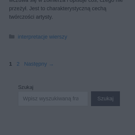
wczuwa się w żołnierza i opisuje coś, czego nie
przeżył. Jest to charakterystyczną cechą
twórczości artysty.
Kategorie
interpretacje wierszy
Strona
Strona
1
2
Następny
→
Szukaj
Szukaj