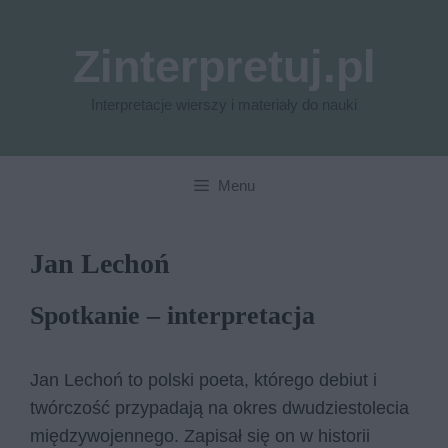
Przejdź
do
Zinterpretuj.pl
treści
Interpretacje wierszy i materiały do nauki
Menu
Jan Lechoń
Spotkanie – interpretacja
Jan Lechoń to polski poeta, którego debiut i
twórczość przypadają na okres dwudziestolecia
międzywojennego. Zapisał się on w historii