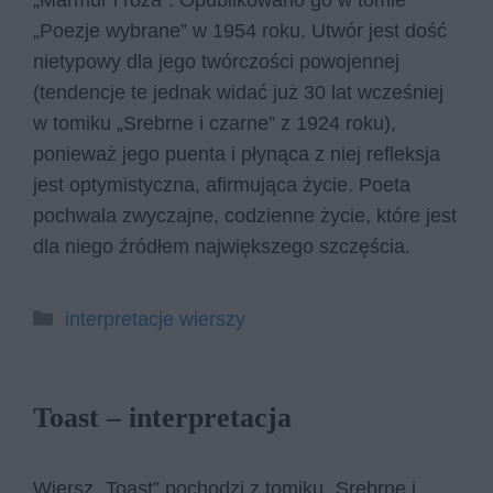
„Marmur i róża”. Opublikowano go w tomie
„Poezje wybrane” w 1954 roku. Utwór jest dość
nietypowy dla jego twórczości powojennej
(tendencje te jednak widać już 30 lat wcześniej
w tomiku „Srebrne i czarne” z 1924 roku),
ponieważ jego puenta i płynąca z niej refleksja
jest optymistyczna, afirmująca życie. Poeta
pochwala zwyczajne, codzienne życie, które jest
dla niego źródłem największego szczęścia.
Kategorie
interpretacje wierszy
Toast – interpretacja
Wiersz „Toast” pochodzi z tomiku „Srebrne i