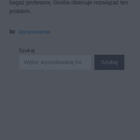
bagaż profesora; Gosha obiecuje rozwiązać ten
problem.
Kategorie
opracowania
Szukaj
Szukaj