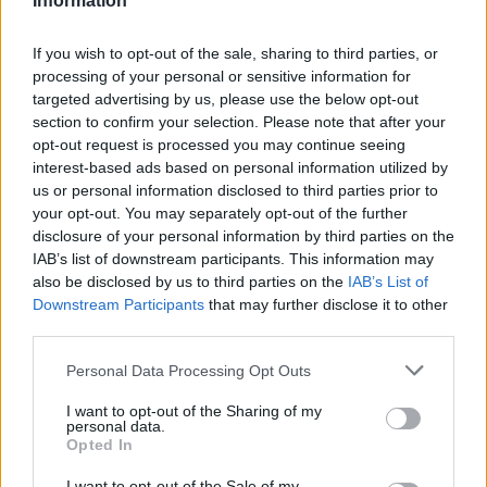
Information
pamięci tych, którzy go przeżyli. Tak silne
doświadczenie ogólnonarodowe pozostawiło
If you wish to opt-out of the sale, sharing to third parties, or
swój oddźwięk w literaturze polskiej, nawet tej,
processing of your personal or sensitive information for
która piana była już dziesiątki lat po jego
targeted advertising by us, please use the below opt-out
section to confirm your selection. Please note that after your
zakończeniu.
opt-out request is processed you may continue seeing
interest-based ads based on personal information utilized by
us or personal information disclosed to third parties prior to
Kategorie
opracowania
your opt-out. You may separately opt-out of the further
disclosure of your personal information by third parties on the
IAB’s list of downstream participants. This information may
also be disclosed by us to third parties on the
IAB’s List of
Profesor Andrews w Warszawie –
Downstream Participants
that may further disclose it to other
symbol wrony w utworze
third parties.
Personal Data Processing Opt Outs
Wrona pojawia się w opowiadaniu Olgi
I want to opt-out of the Sharing of my
Tokarczuk jako sen tytułowego bohatera. Nie
personal data.
Opted In
jest to bez znaczenia, ponieważ profesor
I want to opt-out of the Sale of my