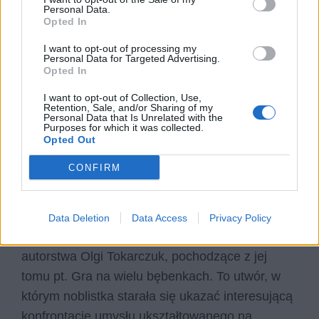
Andrews jest psychoanalitykiem. Zresztą
Personal Data.
właśnie chęć prezentacji swojej nowatorskiej
Opted In
metody psychoanalitycznej na cyklu wykładów
I want to opt-out of processing my
sprowadza go do Polski.
Personal Data for Targeted Advertising.
Opted In
I want to opt-out of Collection, Use,
Kategorie
opracowania
Retention, Sale, and/or Sharing of my
Personal Data that Is Unrelated with the
Purposes for which it was collected.
Opted Out
Profesor Andrews w Warszawie –
CONFIRM
motywy literackie
Data Deletion
Data Access
Privacy Policy
Profesor Andrews w Warszawie to opowiadanie
autorstwa Olgi Tokarczuk, pochodzące z jej
tomu pt. Gra na wielu bębenkach. To utwór, w
którym noblistka starała się ukazać interesującą
konfrontację umysłu ukształtowanego na