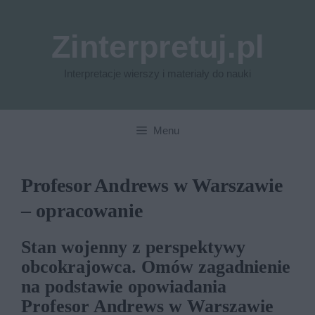
Przejdź
do
Zinterpretuj.pl
treści
Interpretacje wierszy i materiały do nauki
Menu
Profesor Andrews w Warszawie
– opracowanie
Stan wojenny z perspektywy
obcokrajowca. Omów zagadnienie
na podstawie opowiadania
Profesor Andrews w Warszawie