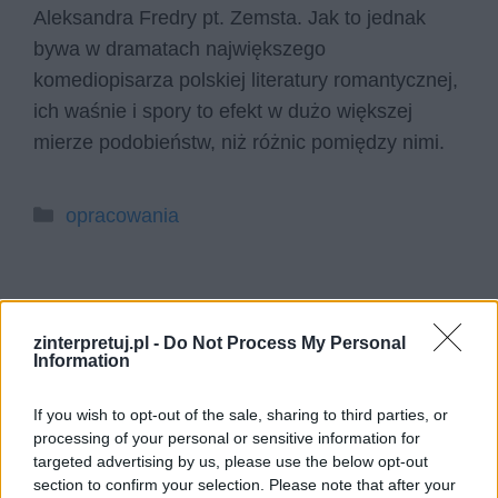
Aleksandra Fredry pt. Zemsta. Jak to jednak
bywa w dramatach największego
komediopisarza polskiej literatury romantycznej,
ich waśnie i spory to efekt w dużo większej
mierze podobieństw, niż różnic pomiędzy nimi.
Kategorie
opracowania
Strona
Strona
Strona
←
Poprzedni
1
2
3
zinterpretuj.pl -
Do Not Process My Personal
Information
Szukaj
If you wish to opt-out of the sale, sharing to third parties, or
processing of your personal or sensitive information for
Szukaj
targeted advertising by us, please use the below opt-out
section to confirm your selection. Please note that after your