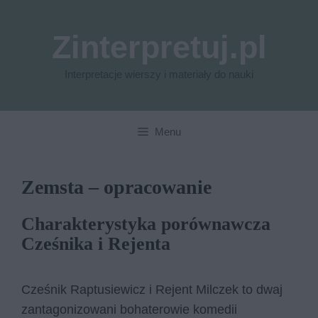
Przejdź
do
Zinterpretuj.pl
treści
Interpretacje wierszy i materiały do nauki
Menu
Zemsta – opracowanie
Charakterystyka porównawcza
Cześnika i Rejenta
Cześnik Raptusiewicz i Rejent Milczek to dwaj
zantagonizowani bohaterowie komedii