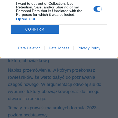
I want to opt-out of Collection, Use,
Retention, Sale, and/or Sharing of my
Personal Data that Is Unrelated with the
Purposes for which it was collected.
Opted Out
Pomogłeś mi odkryć, jakie to ważne. Napisz
CONFIRM
opowiadanie o przeżytej z bohaterem wybranej
lektury obowiązkowej przygodzie, dzięki której
zrozumiałeś, co naprawdę cenisz. Wypracowanie
Data Deletion
Data Access
Privacy Policy
powinno dowodzić, że dobrze znasz wybraną
lekturę obowiązkową.
Napisz przemówienie, w którym przekonasz
rówieśników, że warto dążyć do poznawania
czegoś nowego. W argumentacji odwołaj się do
wybranej lektury obowiązkowej oraz do innego
utworu literackiego.
Tematy rozprawek maturalnych formuła 2023 –
poziom podstawowy