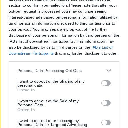
jego wierszy, poematów i dramatów, które nie
section to confirm your selection. Please note that after your
opt-out request is processed you may continue seeing
należą do najprostszych. Jednak, gdy skupić się
interest-based ads based on personal information utilized by
na nich, można odkryć treści dużo głębsze od
us or personal information disclosed to third parties prior to
tych, które chcieli nam przekazać dużo
your opt-out. You may separately opt-out of the further
disclosure of your personal information by third parties on the
popularniejsi poeci epoki.
IAB’s list of downstream participants. This information may
also be disclosed by us to third parties on the
IAB’s List of
Downstream Participants
that may further disclose it to other
third parties.
Personal Data Processing Opt Outs
I want to opt-out of the Sharing of my
personal data.
Opted In
I want to opt-out of the Sale of my
Personal Data.
Opted In
I want to opt-out of processing my
Personal Data for Targeted Advertising.