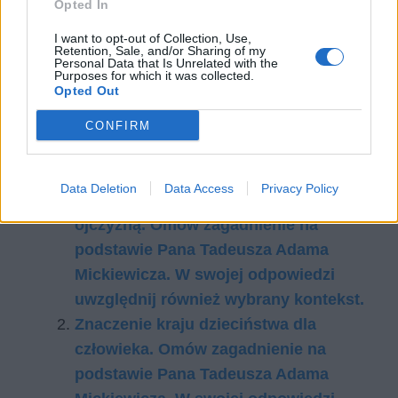
Opted In
I want to opt-out of Collection, Use,
Retention, Sale, and/or Sharing of my
Personal Data that Is Unrelated with the
Purposes for which it was collected.
Opted Out
CONFIRM
Czytaj także:
Data Deletion
Data Access
Privacy Policy
Utwór literacki jako wyraz tęsknoty za
ojczyzną. Omów zagadnienie na
podstawie Pana Tadeusza Adama
Mickiewicza. W swojej odpowiedzi
uwzględnij również wybrany kontekst.
Znaczenie kraju dzieciństwa dla
człowieka. Omów zagadnienie na
podstawie Pana Tadeusza Adama