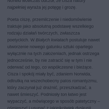
Norwid wówczas odczuł, że cisza natury
najpełniej wyraża jej potęgę i grozę.
Poeta ciszę, przemilczenie i niedomówienie
traktuje jako absolutną podstawę wszelkiego
rodzaju działań twórczych, zwłaszcza
poetyckich. W
Białych kwiatach
postuluje nawet
utworzenie nowego gatunku sztuki opartego
wyłącznie na tych założeniach, jednak ostrzega
jednocześnie, by nie zatracić się w tym i nie
oderwać od tego, co współczesne i bieżące.
Cisza i spokój miały być, zdaniem Norwida,
odtrutką na wszechobecny patos romantyzmu,
który zaczynał już drażnić, przeszkadzać, a
nawet śmieszyć. Podniosły ton łatwo jest
wypaczyć, a mówiącego w sposób patetyczny –
ośmieszyć i usunąć z jakiejkolwiek dyskusji.