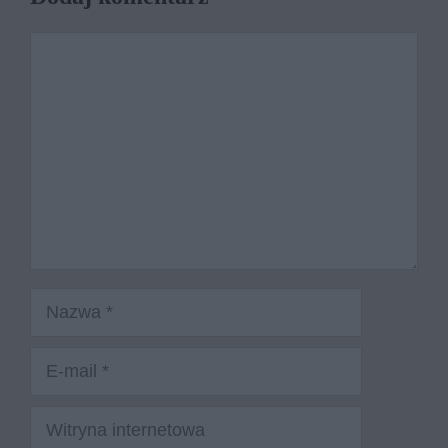
Komentarz
Nazwa
E-
mail
Witryna
internetowa