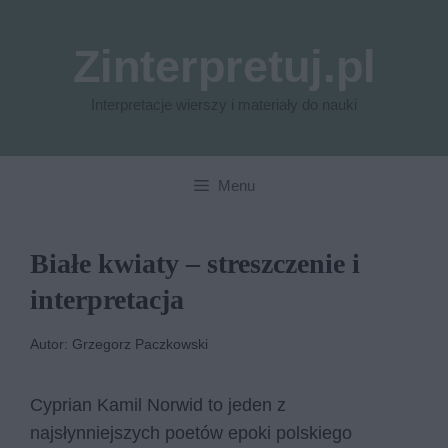
Przejdź
do
Zinterpretuj.pl
treści
Interpretacje wierszy i materiały do nauki
Menu
Białe kwiaty – streszczenie i
interpretacja
Autor: Grzegorz Paczkowski
Cyprian Kamil Norwid to jeden z
najsłynniejszych poetów epoki polskiego