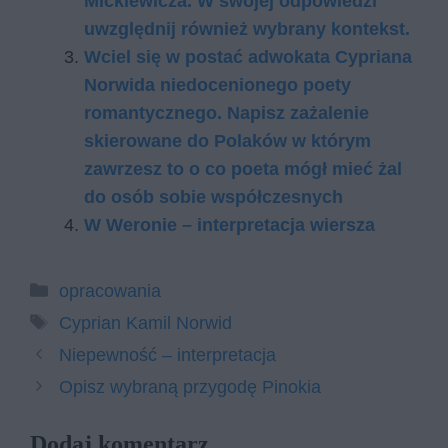
Mickiewicza. W swojej odpowiedzi
uwzględnij również wybrany kontekst.
Wciel się w postać adwokata Cypriana
Norwida niedocenionego poety
romantycznego. Napisz zażalenie
skierowane do Polaków w którym
zawrzesz to o co poeta mógł mieć żal
do osób sobie współczesnych
W Weronie – interpretacja wiersza
Kategorie
opracowania
Tagi
Cyprian Kamil Norwid
Niepewność – interpretacja
Opisz wybraną przygodę Pinokia
Dodaj komentarz