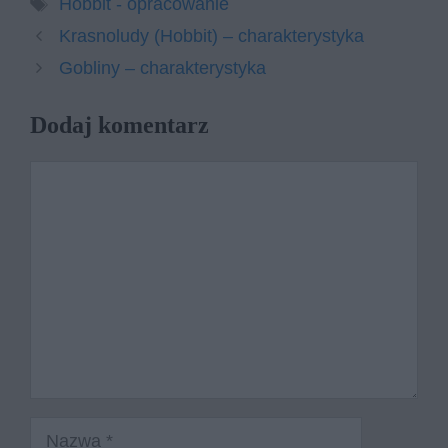
Tagi
Hobbit - opracowanie
Krasnoludy (Hobbit) – charakterystyka
Gobliny – charakterystyka
Dodaj komentarz
Komentarz
Nazwa