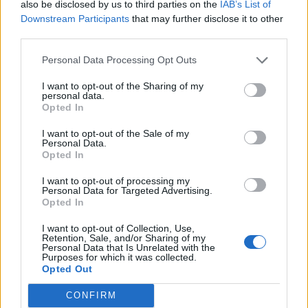
rodziny, czy noszenie takiego, a nie innego
also be disclosed by us to third parties on the
IAB’s List of
Downstream Participants
that may further disclose it to other
nazwiska, było bardzo ważnym elementem ich
third parties.
tożsamości. Jak wszystkie istoty żywe, hobbici
mieli też swoje wady. Bywali chciwi i
Personal Data Processing Opt Outs
niejednokrotnie tak bardzo zatracali się w swoim
I want to opt-out of the Sharing of my
personal data.
idyllicznym trybie życia, że stawali się
Opted In
najzwyczajniej w świecie leniwi. Nigdy jednak
I want to opt-out of the Sale of my
nie wyrządzali nikomu krzywdy, obca im była
Personal Data.
Opted In
każda forma przemocy, a ich ułomności czy
przewinienia były bardzo niewinne.
I want to opt-out of processing my
Personal Data for Targeted Advertising.
Opted In
Jak widać z powyższej charakterystyki, hobbici
nie wyglądają na bohaterów. Ktoś, kto opuszczał
I want to opt-out of Collection, Use,
Retention, Sale, and/or Sharing of my
ich kraj w poszukiwaniu przygód był uważany za
Personal Data that Is Unrelated with the
Purposes for which it was collected.
niespełna rozumu. Tym ciekawszym zabiegiem
Opted Out
wydaje się z tej perspektywy „obsadzenie”
CONFIRM
właśnie hobbitów jako głównych bohaterów całej