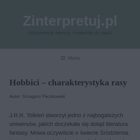
Przejdź
do
Zinterpretuj.pl
treści
Interpretacje wierszy i materiały do nauki
Menu
Hobbici – charakterystyka rasy
Autor: Grzegorz Paczkowski
J.R.R. Tolkien stworzył jedno z najbogatszych
uniwersów, jakich doczekała się dotąd literatura
fantasy. Mowa oczywiście o świecie Śródziemia.