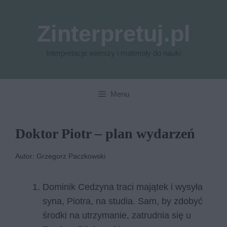
Przejdź
do
Zinterpretuj.pl
treści
Interpretacje wierszy i materiały do nauki
Menu
Doktor Piotr – plan wydarzeń
Autor: Grzegorz Paczkowski
Dominik Cedzyna traci majątek i wysyła
syna, Piotra, na studia. Sam, by zdobyć
środki na utrzymanie, zatrudnia się u