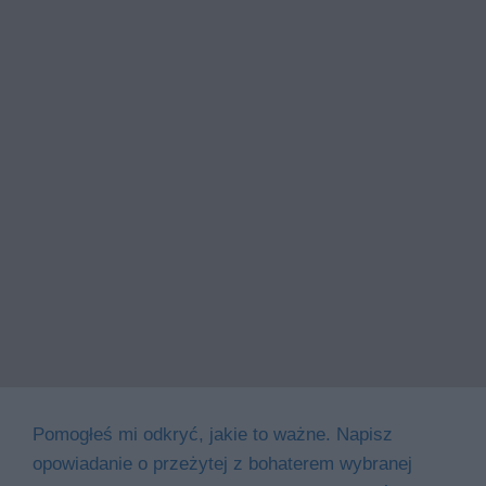
Pomogłeś mi odkryć, jakie to ważne. Napisz
opowiadanie o przeżytej z bohaterem wybranej