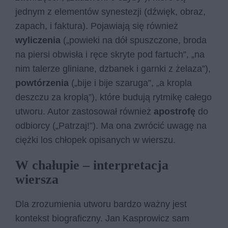
jednym z elementów synestezji (dźwięk, obraz,
zapach, i faktura). Pojawiają się również
wyliczenia
(„powieki na dół spuszczone, broda
na piersi obwisła i ręce skryte pod fartuch”, „na
nim talerze gliniane, dzbanek i garnki z żelaza”),
powtórzenia
(„bije i bije szaruga”, „a kropla
deszczu za kroplą”), które budują rytmikę całego
utworu. Autor zastosował również
apostrofę
do
odbiorcy („Patrzaj!”). Ma ona zwrócić uwagę na
ciężki los chłopek opisanych w wierszu.
W chałupie – interpretacja
wiersza
Dla zrozumienia utworu bardzo ważny jest
kontekst biograficzny. Jan Kasprowicz sam