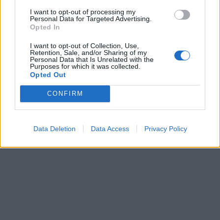
prawdopodobnie matka i córka. Obie są jednak
I want to opt-out of processing my
Personal Data for Targeted Advertising.
piękne. Podkreśla to smutny los, na który są
Opted In
skazany na wsi. Nie mają perspektyw na
I want to opt-out of Collection, Use,
poprawę swojego życia, bije od niego
Retention, Sale, and/or Sharing of my
Personal Data that Is Unrelated with the
beznadzieja.
Purposes for which it was collected.
Opted Out
CONFIRM
Data Deletion
Data Access
Privacy Policy