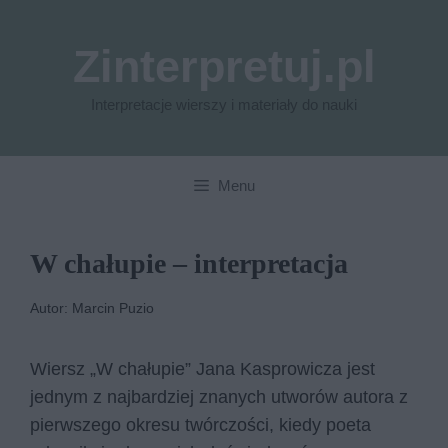
Przejdź
do
Zinterpretuj.pl
treści
Interpretacje wierszy i materiały do nauki
Menu
W chałupie – interpretacja
Autor: Marcin Puzio
Wiersz „W chałupie” Jana Kasprowicza jest
jednym z najbardziej znanych utworów autora z
pierwszego okresu twórczości, kiedy poeta