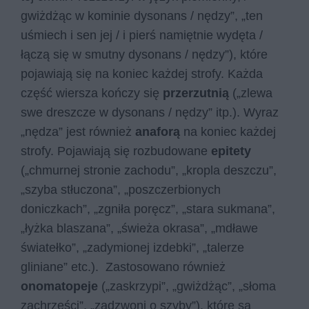
gwiżdżąc w kominie dysonans / nędzy”, „ten
uśmiech i sen jej / i pierś namiętnie wydęta /
łączą się w smutny dysonans / nędzy”), które
pojawiają się na koniec każdej strofy. Każda
część wiersza kończy się
przerzutnią
(„zlewa
swe dreszcze w dysonans / nędzy” itp.). Wyraz
„nędza” jest również
anaforą
na koniec każdej
strofy. Pojawiają się rozbudowane
epitety
(„chmurnej stronie zachodu”, „kropla deszczu”,
„szyba stłuczona”, „poszczerbionych
doniczkach”, „zgniła poręcz”, „stara sukmana”,
„łyżka blaszana”, „świeża okrasa”, „mdławe
światełko”, „zadymionej izdebki”, „talerze
gliniane” etc.). Zastosowano również
onomatopeje
(„zaskrzypi”, „gwiżdżąc”, „słoma
zachrzęści”, „zadzwoni o szyby”), które są