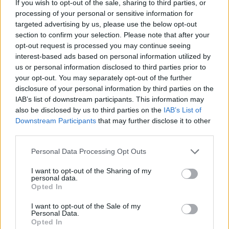
brzydkie. Podkreśla to również ponura pogoda,
If you wish to opt-out of the sale, sharing to third parties, or
processing of your personal or sensitive information for
pada deszcz.
targeted advertising by us, please use the below opt-out
section to confirm your selection. Please note that after your
Kolejne dwie strofy opisują
chatę wewnątrz
.
opt-out request is processed you may continue seeing
Panuje tam ubóstwo, ściany są zapadłe,
interest-based ads based on personal information utilized by
us or personal information disclosed to third parties prior to
używane naczynia są bardzo skromne, stare
your opt-out. You may separately opt-out of the further
(pojawia się rdza) i zabrudzone. Na stole leżą
disclosure of your personal information by third parties on the
resztki skromnego jedzenia, które potęguje
IAB’s list of downstream participants. This information may
also be disclosed by us to third parties on the
IAB’s List of
wrażenie biedy. W środku ciężko zobaczyć
Downstream Participants
that may further disclose it to other
więcej, ponieważ wnętrze oświetla „mdławe
third parties.
światełko” świecy.
Personal Data Processing Opt Outs
Ten przykry obraz
kontrastuje
z opisem
I want to opt-out of the Sharing of my
personal data.
mieszkanek chaty
. Są to dwie kobiety, jedna
Opted In
starsza, już siwa (podmiot liryczny informuje, że
I want to opt-out of the Sale of my
wygląda na więcej lat niż ma w rzeczywistości) i
Personal Data.
Opted In
druga młoda, siedemnastoletnia,