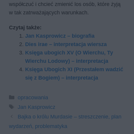
współczuć i chcieć zmienić los osób, które żyją
w tak zatrważających warunkach.
Czytaj także:
Jan Ka­spro­wicz – biografia
Dies irae – interpretacja wiersza
Księga ubogich XV (O Wierchu, Ty
Wierchu Lodowy) – interpretacja
Księga Ubogich XI (Przestałem wadzić
się z Bogiem) – interpretacja
Kategorie
opracowania
Tagi
Jan Kasprowicz
Bajka o królu Murdasie – streszczenie, plan
wydarzeń, problematyka