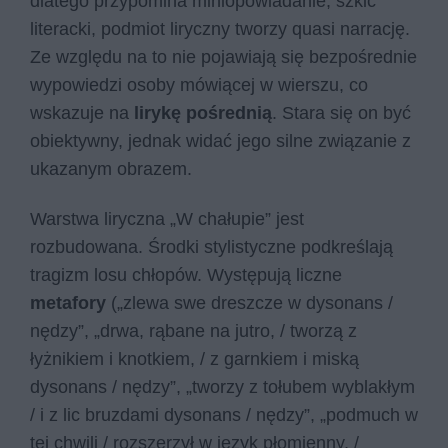
dlatego przypomina miniopowiadanie, szkic
literacki, podmiot liryczny tworzy quasi narrację.
Ze względu na to nie pojawiają się bezpośrednie
wypowiedzi osoby mówiącej w wierszu, co
wskazuje na
lirykę pośrednią
. Stara się on być
obiektywny, jednak widać jego silne związanie z
ukazanym obrazem.
Warstwa liryczna „W chałupie” jest
rozbudowana. Środki stylistyczne podkreślają
tragizm losu chłopów. Występują liczne
metafory
(„zlewa swe dreszcze w dysonans /
nędzy”, „drwa, rąbane na jutro, / tworzą z
łyżnikiem i knotkiem, / z garnkiem i miską
dysonans / nędzy”, „tworzy z tołubem wyblakłym
/ i z lic bruzdami dysonans / nędzy”, „podmuch w
tej chwili / rozszerzył w język płomienny, /