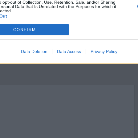
o opt-out of Collection, Use, Retention, Sale, and/or Sharing
edzi uwzględnij również wybrany kontekst.
ersonal Data that Is Unrelated with the Purposes for which it
lected.
ń
Out
CONFIRM
Data Deletion
Data Access
Privacy Policy