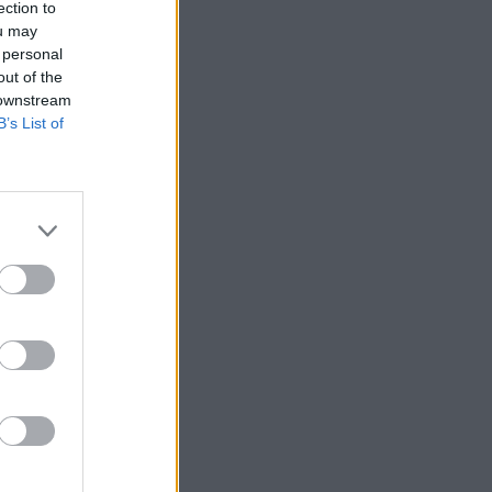
ection to
ou may
 personal
out of the
 downstream
B’s List of