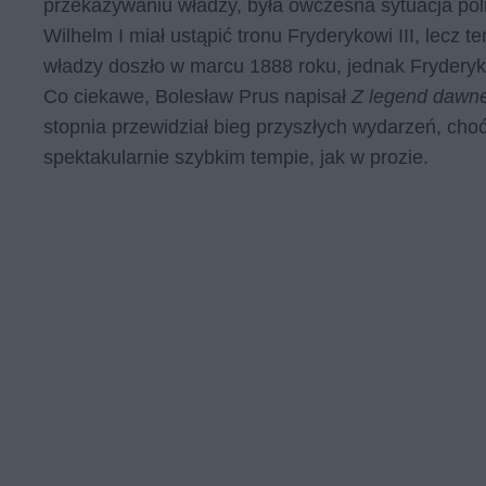
przekazywaniu władzy, była ówczesna sytuacja pol
Wilhelm I miał ustąpić tronu Fryderykowi III, lecz 
władzy doszło w marcu 1888 roku, jednak Fryderyk II
Co ciekawe, Bolesław Prus napisał
Z legend dawn
stopnia przewidział bieg przyszłych wydarzeń, cho
spektakularnie szybkim tempie, jak w prozie.