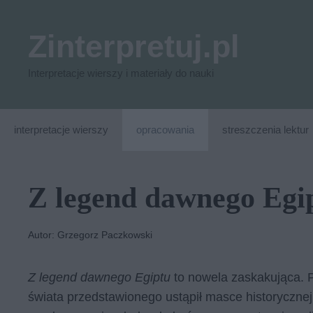
Przejdź
do
Zinterpretuj.pl
treści
Interpretacje wierszy i materiały do nauki
interpretacje wierszy
opracowania
streszczenia lektur
Z legend dawnego Egi
Autor: Grzegorz Paczkowski
Z legend dawnego Egiptu
to nowela zaskakująca. 
świata przedstawionego ustąpił masce historycznej