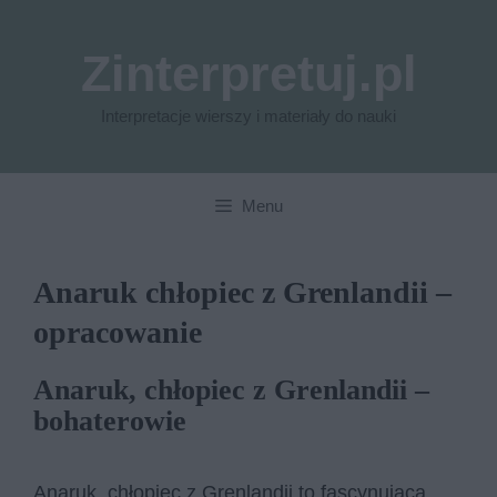
Przejdź
do
Zinterpretuj.pl
treści
Interpretacje wierszy i materiały do nauki
Menu
Anaruk chłopiec z Grenlandii –
opracowanie
Anaruk, chłopiec z Grenlandii –
bohaterowie
Anaruk, chłopiec z Grenlandii to fascynująca