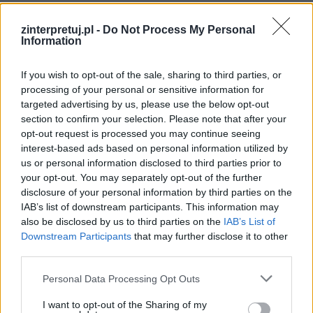
Anaruk, chłopiec z Grenlandii Czesława
zinterpretuj.pl -
Centkiewicza to książka niecodzienna. Jej
Do Not Process My Personal
Information
napisanie było efektem rzeczywistych podróży
autora po terenach podbiegunowych, i spotkań z
If you wish to opt-out of the sale, sharing to third parties, or
miejscową ludnością. Sprawia to, że książka jest
processing of your personal or sensitive information for
targeted advertising by us, please use the below opt-out
w zasadzie dużo bardziej reportażem niż
section to confirm your selection. Please note that after your
powieścią.
opt-out request is processed you may continue seeing
interest-based ads based on personal information utilized by
us or personal information disclosed to third parties prior to
Kategorie
opracowania
,
streszczenia lektur
your opt-out. You may separately opt-out of the further
disclosure of your personal information by third parties on the
IAB’s list of downstream participants. This information may
also be disclosed by us to third parties on the
IAB’s List of
Anaruk, chłopiec z Grenlandii –
Downstream Participants
that may further disclose it to other
third parties.
plan wydarzeń
Personal Data Processing Opt Outs
Anaruk jest dwunastoletnim chłopcem, który
I want to opt-out of the Sharing of my