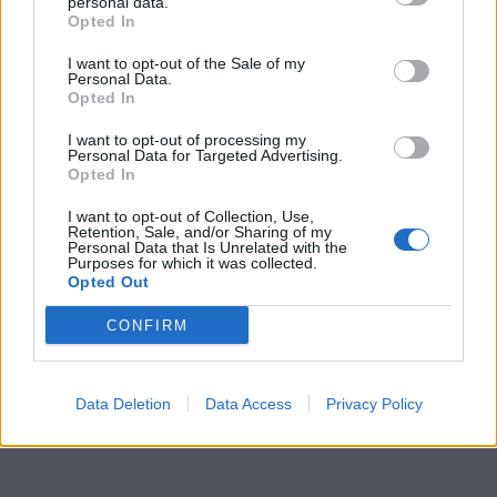
personal data.
wraz z rodziną i swoim plemieniem mieszka na
Opted In
Grenlandii, jest Inuitą.
I want to opt-out of the Sale of my
Na Grenlandii panuje surowy klimat, lato jest
Personal Data.
Opted In
krótkie i dość mroźne, jednak Inuici wykorzystują
je do jak najbardziej intensywnych polowań, by
I want to opt-out of processing my
Personal Data for Targeted Advertising.
zgromadzić zapasy żywności na zimę.
Opted In
I want to opt-out of Collection, Use,
Retention, Sale, and/or Sharing of my
Kategorie
opracowania
Personal Data that Is Unrelated with the
Purposes for which it was collected.
Opted Out
Szukaj
CONFIRM
Szukaj
Data Deletion
Data Access
Privacy Policy