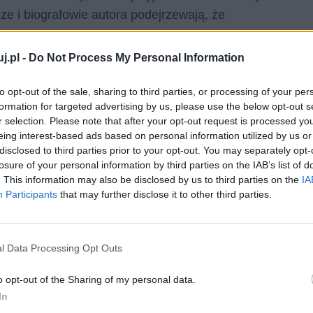
ze i biografowie autora podejrzewają, że
a.
j.pl -
Do Not Process My Personal Information
to opt-out of the sale, sharing to third parties, or processing of your per
formation for targeted advertising by us, please use the below opt-out s
r selection. Please note that after your opt-out request is processed y
eing interest-based ads based on personal information utilized by us or
disclosed to third parties prior to your opt-out. You may separately opt-
losure of your personal information by third parties on the IAB’s list of
. This information may also be disclosed by us to third parties on the
IA
rstwa Antoine’a de Saint-Exupery’ego, do dziś przez
Participants
that may further disclose it to other third parties.
zejszych dzieł literatury europejskiej i światowej. To
 także o tym, jak niepostrzeżenie dorośli tracą
ra przecież nadaje naszemu światu jakichkolwiek barw.
l Data Processing Opt Outs
ów czytelników na całym świecie i wciąż zdobywa
y Książę jest bowiem postacią na tyle uniwersalną,
o opt-out of the Sharing of my personal data.
In
wszyscy czytelnicy mogą odnaleźć w nim coś z