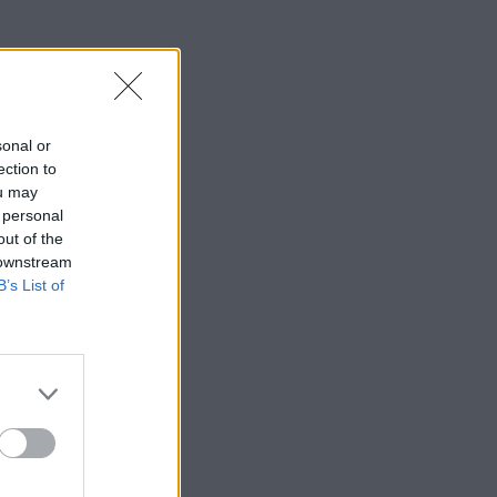
sonal or
ection to
ou may
 personal
out of the
 downstream
B’s List of