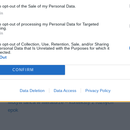
o opt-out of the Sale of my Personal Data.
In
to opt-out of processing my Personal Data for Targeted
ing.
In
o opt-out of Collection, Use, Retention, Sale, and/or Sharing
ersonal Data that Is Unrelated with the Purposes for which it
lected.
Out
CONFIRM
Nudesy – co to znaczy?
Pytania jawne matura 2027 – opracowania i
Data Deletion
Data Access
Privacy Policy
odpowiedzi
Motyw tańca w literaturze – konteksty z różnych
epok