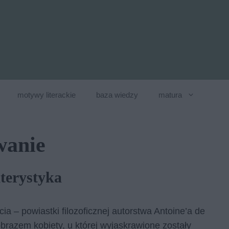
motywy literackie
baza wiedzy
matura
wanie
terystyka
a – powiastki filozoficznej autorstwa Antoine’a de
razem kobiety, u której wyjaskrawione zostały