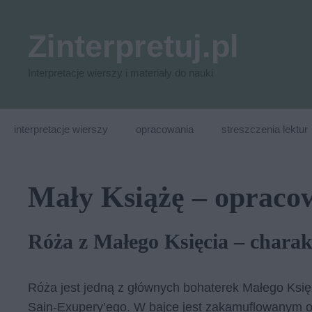
Przejdź
do
Zinterpretuj.pl
treści
Interpretacje wierszy i materiały do nauki
interpretacje wierszy
opracowania
streszczenia lektur
Mały Książę – opraco
Róża z Małego Księcia – charak
Róża jest jedną z głównych bohaterek Małego Księci
Sain-Exupery’ego. W bajce jest zakamuflowanym ob