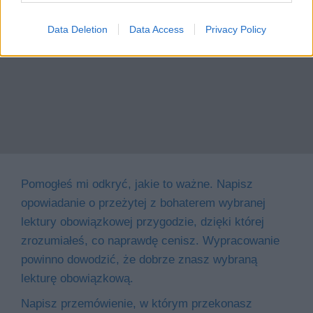
Data Deletion
Data Access
Privacy Policy
Pomogłeś mi odkryć, jakie to ważne. Napisz
opowiadanie o przeżytej z bohaterem wybranej
lektury obowiązkowej przygodzie, dzięki której
zrozumiałeś, co naprawdę cenisz. Wypracowanie
powinno dowodzić, że dobrze znasz wybraną
lekturę obowiązkową.
Napisz przemówienie, w którym przekonasz