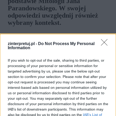
podstawie Mitologii Jana
Parandowskiego. W swojej
odpowiedzi uwzględnij również
wybrany kontekst.
Labirynt był w mitologii starożytnej Grecji
zinterpretuj.pl -
Do Not Process My Personal
budowlą zaprojektowaną i wzniesioną przez
Information
Dedala, słynnego geniusza, wynalazcę i artystę.
If you wish to opt-out of the sale, sharing to third parties, or
Ogromny obszar, który w swojej istocie był
processing of your personal or sensitive information for
plątaniną ścieżek, przejść i ślepych zaułków,
targeted advertising by us, please use the below opt-out
miał spełniać jeden cel – miał nie pozwolić z
section to confirm your selection. Please note that after your
opt-out request is processed you may continue seeing
niego wyjść temu, kto raz się w nim znalazł. W
interest-based ads based on personal information utilized by
labiryncie znalazł się bowiem Minotaur, potwór o
us or personal information disclosed to third parties prior to
głowie byka, który siał spustoszenie w królestwie
your opt-out. You may separately opt-out of the further
disclosure of your personal information by third parties on the
Minosa, na Krecie.
IAB’s list of downstream participants. This information may
also be disclosed by us to third parties on the
IAB’s List of