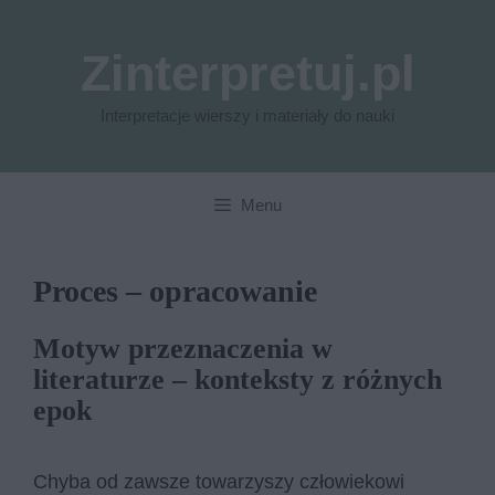
Przejdź
do
Zinterpretuj.pl
treści
Interpretacje wierszy i materiały do nauki
Menu
Proces – opracowanie
Motyw przeznaczenia w
literaturze – konteksty z różnych
epok
Chyba od zawsze towarzyszy człowiekowi