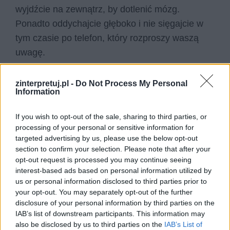
wyjdźcie na zewnątrz, by dotlenić mózg.
Ponadto oddychajcie głęboko i nie sięgajcie w
tym czasie po telefon, który rozproszy waszą
uwagę.
Pamiętajcie o ograniczeniu wszelkich
zinterpretuj.pl -
Do Not Process My Personal
elementów, które zaburzą waszą uwagę. W celu
Information
efektywnej nauki powinniście:
If you wish to opt-out of the sale, sharing to third parties, or
processing of your personal or sensitive information for
targeted advertising by us, please use the below opt-out
section to confirm your selection. Please note that after your
opt-out request is processed you may continue seeing
interest-based ads based on personal information utilized by
us or personal information disclosed to third parties prior to
your opt-out. You may separately opt-out of the further
disclosure of your personal information by third parties on the
IAB’s list of downstream participants. This information may
also be disclosed by us to third parties on the
IAB’s List of