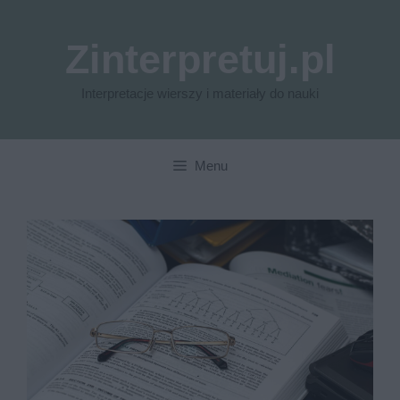
Przejdź
do
Zinterpretuj.pl
treści
Interpretacje wierszy i materiały do nauki
Menu