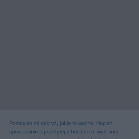
Pomogłeś mi odkryć, jakie to ważne. Napisz
opowiadanie o przeżytej z bohaterem wybranej