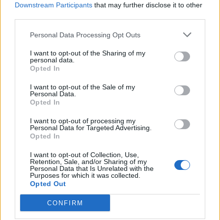
Downstream Participants
that may further disclose it to other
third parties.
Personal Data Processing Opt Outs
I want to opt-out of the Sharing of my
personal data.
Opted In
I want to opt-out of the Sale of my
Personal Data.
Opted In
I want to opt-out of processing my
Personal Data for Targeted Advertising.
Wyłączyć powiadomienia w telefonie (np.
Opted In
uruchomić tryb skupienia),
I want to opt-out of Collection, Use,
Uporządkować przestrzeń na biurku i
Retention, Sale, and/or Sharing of my
Personal Data that Is Unrelated with the
wokół niego,
Purposes for which it was collected.
Opted Out
Ustalić konkretny czas na uczenie się i
odpoczynek (np. 30 minut nauki, 5 minut
CONFIRM
przerwy),