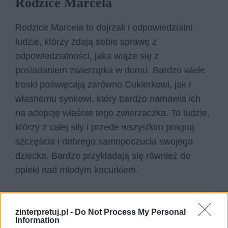
Rodzice Marcela
Rodzice Marcela to dojrzali i odpowiedzialni
ludzie, którzy zdają sobie sprawę z
odpowiedzialności, jaka wiąże się z
posiadaniem zwierzątka w domu. Bardzo wiele
troski poświęcają zarówno Cukierkowi, jak i
własnemu synkowi, który bardzo namawia ich
na adopcję właśnie tego zwierzaczka. To ludzie,
którzy z całej siły i przede wszystkim pragną
szczęścia i dobrego samopoczucia swojego
dziecka. Bardzo przykładają się również do
opieki nad młodym kocurkiem.
zinterpretuj.pl -
Do Not Process My Personal
Information