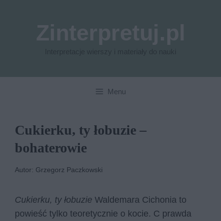
Przejdź
do
Zinterpretuj.pl
treści
Interpretacje wierszy i materiały do nauki
Menu
Cukierku, ty łobuzie –
bohaterowie
Autor: Grzegorz Paczkowski
Cukierku, ty łobuzie
Waldemara Cichonia to
powieść tylko teoretycznie o kocie. C prawda