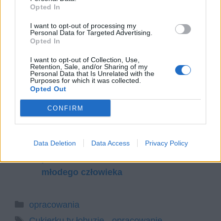
Opted In
zawodu. Z wyglądu jest jowialny i dobrotliwy.
Przykłada się bardzo mocno do opieki nad
I want to opt-out of processing my
Personal Data for Targeted Advertising.
Cukierkiem, mimo że ten okazuje się być bardzo
Opted In
niesfornym pacjentem.
I want to opt-out of Collection, Use,
Retention, Sale, and/or Sharing of my
Personal Data that Is Unrelated with the
Czytaj także:
Purposes for which it was collected.
Cukierku, ty łobuzie – plan wydarzeń
Opted Out
Cukierku, ty łobuzie – streszczenie
CONFIRM
Cukierek, ty łobuzie – napisz kolejną
przygodę kotka Cukierka
Data Deletion
Data Access
Privacy Policy
Napisz do dorosłych list, w którym
pomożesz im zrozumieć świat
młodego człowieka
Kategorie
opracowania
Tagi
Cukierku ty łobuzie - opracowanie