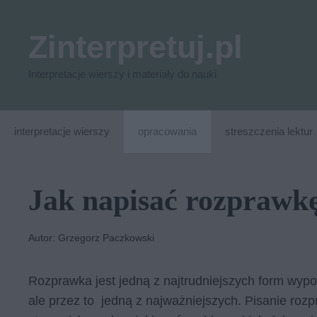
Przejdź
do
Zinterpretuj.pl
treści
Interpretacje wierszy i materiały do nauki
interpretacje wierszy
opracowania
streszczenia lektur
Jak napisać rozprawkę
Autor: Grzegorz Paczkowski
Rozprawka jest jedną z najtrudniejszych form wypo
ale przez to jedną z najważniejszych. Pisanie roz