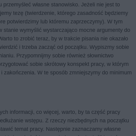
 przemyśleć własne stanowisko. Jeżeli nie jest to
jemy tezę (twierdzenie, którego zasadność będziemy
tóre potwierdzimy lub któremu zaprzeczymy). W tym
w stanie wymyślić wystarczająco mocne argumenty do
rto to zrobić teraz, by w trakcie pisania nie okazało
otwierdzić i trzeba zacząć od początku. Wypiszmy sobie
śnianiu. Przypomnijmy sobie również słownictwo
 przygotować sobie skrótowy konspekt pracy, w którym
pu i zakończenia. W te sposób zmniejszymy do minimum
ch informacji, co więcej, warto, by ta część pracy
rzedłużanie wstępu. Z rzeczy niezbędnych na początku
stawić temat pracy. Następnie zaznaczamy własne