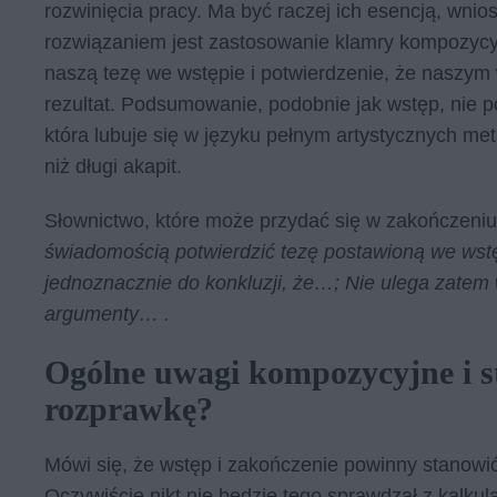
rozwinięcia pracy. Ma być raczej ich esencją, wni
rozwiązaniem jest zastosowanie klamry kompozycyjn
naszą tezę we wstępie i potwierdzenie, że naszy
rezultat. Podsumowanie, podobnie jak wstęp, nie p
która lubuje się w języku pełnym artystycznych me
niż długi akapit.
Słownictwo, które może przydać się w zakończeniu
świadomością potwierdzić tezę postawioną we ws
jednoznacznie do konkluzji, że…; Nie ulega zate
argumenty… .
Ogólne uwagi kompozycyjne i st
rozprawkę?
Mówi się, że wstęp i zakończenie powinny stanowić 
Oczywiście nikt nie będzie tego sprawdzał z kalku