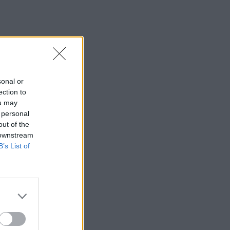
sonal or
ection to
ou may
 personal
out of the
 downstream
B’s List of