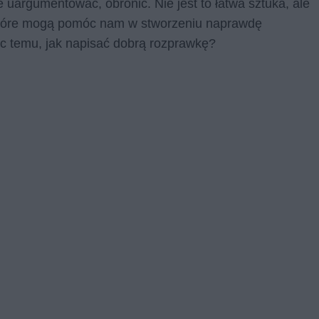
 uargumentować, obronić. Nie jest to łatwa sztuka, ale
, które mogą pomóc nam w stworzeniu naprawdę
ięc temu, jak napisać dobrą rozprawkę?