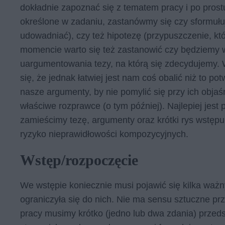
dokładnie zapoznać się z tematem pracy i po prostu
określone w zadaniu, zastanówmy się czy sformułu
udowadniać), czy też hipotezę (przypuszczenie, k
momencie warto się też zastanowić czy będziemy 
uargumentowania tezy, na którą się zdecydujemy. Wa
się, że jednak łatwiej jest nam coś obalić niż to p
nasze argumenty, by nie pomylić się przy ich obja
właściwe rozprawce (o tym później). Najlepiej jest
zamieścimy tezę, argumenty oraz krótki rys wstę
ryzyko nieprawidłowości kompozycyjnych.
Wstęp/rozpoczęcie
We wstępie koniecznie musi pojawić się kilka ważny
ograniczyła się do nich. Nie ma sensu sztuczne p
pracy musimy krótko (jedno lub dwa zdania) przed