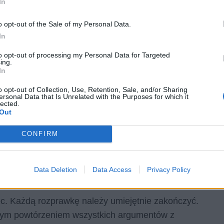
In
o opt-out of the Sale of my Personal Data.
In
to opt-out of processing my Personal Data for Targeted
ing.
In
o opt-out of Collection, Use, Retention, Sale, and/or Sharing
ersonal Data that Is Unrelated with the Purposes for which it
lected.
rozprawki:
Moim pierwszym/drugim/trzecim/kolejnym
Out
ieć/nadmienić, że…; Argumentację chciałbym
CONFIRM
ewać/myśleć/skonstatować, że…; Nie można zapominać,
Data Deletion
Data Access
Privacy Policy
iec. Każdą rozprawkę należy umiejętnie zakończyć.
wym powtórzeniem wszystkich argumentów z