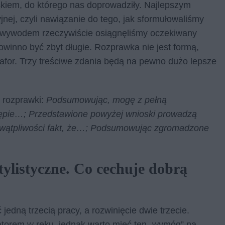
oskiem, do którego nas doprowadziły. Najlepszym
ej, czyli nawiązanie do tego, jak sformułowaliśmy
m wywodem rzeczywiście osiągnęliśmy oczekiwany
owinno być zbyt długie. Rozprawka nie jest formą,
tafor. Trzy treściwe zdania będą na pewno dużo lepsze
 rozprawki:
Podsumowując, mogę z pełną
tępie…; Przedstawione powyżej wnioski prowadzą
m wątpliwości fakt, że…; Podsumowując zgromadzone
ylistyczne. Co cechuje dobrą
jedną trzecią pracy, a rozwinięcie dwie trzecie.
latorem w ręku, jednak warto mieć ten „wymóg” na