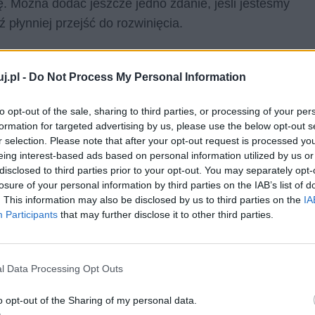
. Można dodać jeszcze jedno zdanie, jeśli jesteśmy
ź płynniej przejść do rozwinięcia.
 rozprawki:
W swojej pracy mam zamiar udowodnić,
j.pl -
Do Not Process My Personal Information
wszechny osąd…; Kwestią, którą chciałbym rozważyć,
to opt-out of the sale, sharing to third parties, or processing of your per
formation for targeted advertising by us, please use the below opt-out s
r selection. Please note that after your opt-out request is processed y
eing interest-based ads based on personal information utilized by us or
wiamy swoje argumenty. Należy pamiętać, by robić to w
disclosed to third parties prior to your opt-out. You may separately opt-
losure of your personal information by third parties on the IAB’s list of
zięki temu mamy największą szansę trafić do odbiorcy
. This information may also be disclosed by us to third parties on the
IA
e nie należy mnożyć argumentów w nieskończoność –
Participants
that may further disclose it to other third parties.
ntacji. Przeważnie trzy argumenty to ilość optymalna.
l Data Processing Opt Outs
o opt-out of the Sharing of my personal data.