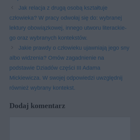
Jak relacja z drugą osobą kształtuje
człowieka? W pra­cy od­wo­łaj się do: wy­bra­nej
lek­tu­ry obo­wiąz­ko­wej, in­ne­go utwo­ru li­te­rac­kie­
go oraz wy­bra­nych kon­tek­stów.
Jakie prawdy o człowieku ujawniają jego sny
albo widzenia? Omów zagadnienie na
podstawie Dziadów części III Adama
Mickiewicza. W swojej odpowiedzi uwzględnij
również wybrany kontekst.
Dodaj komentarz
Komentarz