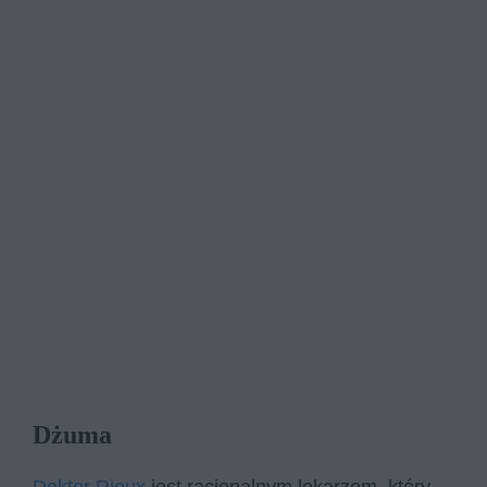
Dżuma
Doktor Rieux
jest racjonalnym lekarzem, który