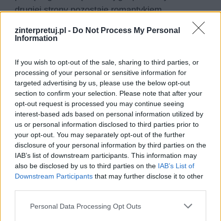
drugiej strony pozostaje romantykiem,
kierującym się uczuciem do Izabeli Łęckiej. W
zinterpretuj.pl -
Do Not Process My Personal
jego wnętrzu ścierają się pozytywistyczny
Information
pragmatyzm i romantyczna egzaltacja. Potrafi
If you wish to opt-out of the sale, sharing to third parties, or
chłodno kalkulować zyski, a jednocześnie traci
processing of your personal or sensitive information for
majątek z powodu nieszczęśliwej miłości. Jest
targeted advertising by us, please use the below opt-out
patriotą i zesłańcem syberyjskim, ale także
section to confirm your selection. Please note that after your
opt-out request is processed you may continue seeing
człowiekiem zafascynowanym arystokracją,
interest-based ads based on personal information utilized by
która nim gardzi. Czuje się rozdarty między
us or personal information disclosed to third parties prior to
światem nauki a światem emocji. Jego
your opt-out. You may separately opt-out of the further
disclosure of your personal information by third parties on the
sprzeczności prowadzą do kryzysu tożsamości.
IAB’s list of downstream participants. This information may
Prus pokazuje, że człowiek może jednocześnie
also be disclosed by us to third parties on the
IAB’s List of
reprezentować dwie epoki i dwa systemy
Downstream Participants
that may further disclose it to other
third parties.
wartości, co czyni jego naturę niejednoznaczną.
Personal Data Processing Opt Outs
Zbrodnia i kara