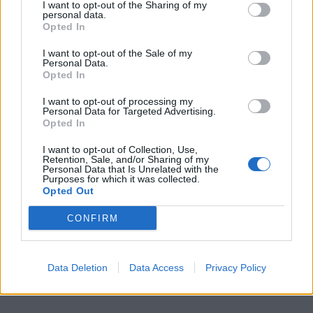
I want to opt-out of the Sharing of my
personal data.
Rodion Raskolnikow
to postać rozdarta między
Opted In
teorią a sumieniem. Uważa się za jednostkę
I want to opt-out of the Sale of my
wybitną, stojącą ponad moralnością.
Personal Data.
Opted In
Jednocześnie jest wrażliwy na krzywdę innych i
pomaga najuboższym. Dokonuje zbrodni w imię
I want to opt-out of processing my
Personal Data for Targeted Advertising.
idei, ale nie potrafi znieść ciężaru winy. Jego
Opted In
psychika staje się polem walki sprzecznych
I want to opt-out of Collection, Use,
uczuć – dumy i wstydu, pychy i pokory.
Retention, Sale, and/or Sharing of my
Personal Data that Is Unrelated with the
Raskolnikow gardzi ludźmi, a zarazem pragnie
Purposes for which it was collected.
Opted Out
ich bliskości. Dostojewski ukazuje, że człowiek
może być jednocześnie zdolny do wielkiego zła i
CONFIRM
do głębokiego cierpienia moralnego.
Data Deletion
Data Access
Privacy Policy