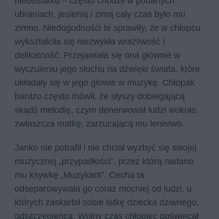
niedostatku – często chodził w podartych
ubraniach, jesienią i zimą cały czas było mu
zimno. Niedogodności te sprawiły, że w chłopcu
wykształciła się niezwykła wrażliwość i
delikatność. Przejawiała się ona głównie w
wyczuleniu jego słuchu na dźwięki świata, które
układały się w jego głowie w muzykę. Chłopak
bardzo często mówił, że słyszy dobiegającą
skądś melodię, czym denerwował ludzi wokoło,
zwłaszcza matkę, zarzucającą mu lenistwo.
Janko nie potrafił i nie chciał wyzbyć się swojej
muzycznej „przypadłości”, przez którą nadano
mu ksywkę „Muzykant”. Cecha ta
odseparowywała go coraz mocniej od ludzi, u
których zaskarbił sobie łatkę dziecka dziwnego,
odszczepieńca. Wolny czas chłopiec poświęcał