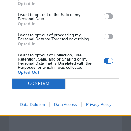
skrzypki? Napisz opowiadanie z
Opted In
prawdopodobnymi zdarzeniami, osadź
I want to opt-out of the Sale of my
Personal Data.
je w czasach z lektury
Opted In
I want to opt-out of processing my
Kategorie
opracowania
Personal Data for Targeted Advertising.
Opted In
Tagi
Janko Muzykant - opracowanie
I want to opt-out of Collection, Use,
Spotkanie ze słoniem Stasia i Nel
Retention, Sale, and/or Sharing of my
Personal Data that Is Unrelated with the
Czego uczy nas historia Janka Muzykanta?
Purposes for which it was collected.
Opted Out
Dodaj komentarz
CONFIRM
Komentarz
Data Deletion
Data Access
Privacy Policy