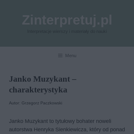
Przejdź
do
Zinterpretuj.pl
treści
Interpretacje wierszy i materiały do nauki
Menu
Janko Muzykant –
charakterystyka
Autor: Grzegorz Paczkowski
Janko Muzykant to tytułowy bohater noweli
autorstwa Henryka Sienkiewicza, który od ponad