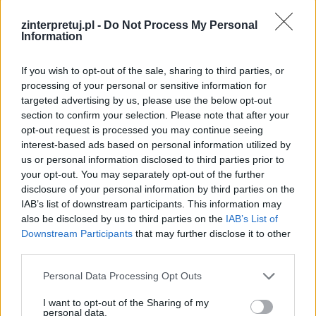
zinterpretuj.pl -
Do Not Process My Personal
Jedynym pragnieniem Janka było to, by
Information
poświęcić się muzyce, zdobyć własne skrzypce i
dać z siebie wszystko, by wydobywać z niej jak
If you wish to opt-out of the sale, sharing to third parties, or
processing of your personal or sensitive information for
najpiękniejsze dźwięki. Mówił o tym nawet na
targeted advertising by us, please use the below opt-out
łożu śmierci, co podkreśla jeszcze jak bardzo
section to confirm your selection. Please note that after your
silne było jego pragnienie i jak mało znaczyło dla
opt-out request is processed you may continue seeing
interest-based ads based on personal information utilized by
niego wszystko inne.
us or personal information disclosed to third parties prior to
your opt-out. You may separately opt-out of the further
Czytaj także:
disclosure of your personal information by third parties on the
Janko Muzykant – plan wydarzeń
IAB’s list of downstream participants. This information may
also be disclosed by us to third parties on the
IAB’s List of
Janko Muzykant – streszczenie
Downstream Participants
that may further disclose it to other
Czego uczy nas historia Janka
third parties.
Muzykanta?
Personal Data Processing Opt Outs
Jak potoczyłyby się losy Janka
Muzykanta, gdyby dostał wymarzone
I want to opt-out of the Sharing of my
personal data.