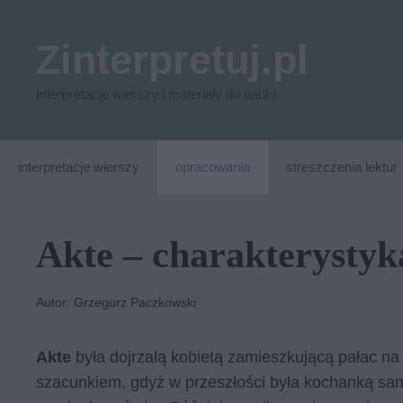
Przejdź
do
Zinterpretuj.pl
treści
Interpretacje wierszy i materiały do nauki
interpretacje wierszy
opracowania
streszczenia lektur
Akte – charakterystyk
Autor: Grzegorz Paczkowski
Akte
była dojrzałą kobietą zamieszkującą pałac na 
szacunkiem, gdyż w przeszłości była kochanką sam