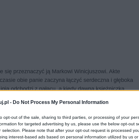
je się przeznaczyć ją Markowi Winicjuszowi. Akte
czasie obie panie zaczyna łączyć serdeczna i głęboka
Ligia odchodzi z pałacu, a kiedy dawna księżniczka
kazuje jej żywność i wiadomości od Marka, ryzykując
j.pl -
Do Not Process My Personal Information
to opt-out of the sale, sharing to third parties, or processing of your per
pośród bohaterów powieści Sienkiewicza, której
formation for targeted advertising by us, please use the below opt-out s
rawdę kocha imperatora i boli ją jego odrzucenie, ale
r selection. Please note that after your opt-out request is processed y
eing interest-based ads based on personal information utilized by us or
zną ukochanego usiłuje tłumaczyć i bagatelizować.