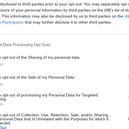
disclosed to third parties prior to your opt-out. You may separately opt-
który wpłynąłby pozytywnie na sytuację w kraju. Po
losure of your personal information by third parties on the IAB’s list of
mi i dba o to, by władcy wyprawiony został pogrzeb na
. This information may also be disclosed by us to third parties on the
IA
Participants
that may further disclose it to other third parties.
spółczucie. Jej źle ulokowane uczucie skazało ją na
l Data Processing Opt Outs
i Poppei i ukrywać swoją prawdziwą wiarę. Mimo tych
 którym obdarzyła młodą Ligię, a później także
o opt-out of the Sharing of my personal data.
hoć w pewien sposób również tragiczna i godna
In
o opt-out of the Sale of my Personal Data.
In
to opt-out of processing my Personal Data for Targeted
ing.
In
e na ucztę
o opt-out of Collection, Use, Retention, Sale, and/or Sharing
ersonal Data that Is Unrelated with the Purposes for which it
lected.
Out