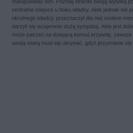
manipulować nim. Później straciła swoją wysoką po
centralne miejsce u boku władcy. Akte jednak nie 
okrutnego władcy, przeznaczył dla niej osobne mies
darzyli się wzajemnie dużą sympatią. Akte jest dobr
może patrzeć na dziejącą komuś krzywdę, zawsze s
swoją wiarą musi się ukrywać, gdyż przyznanie si