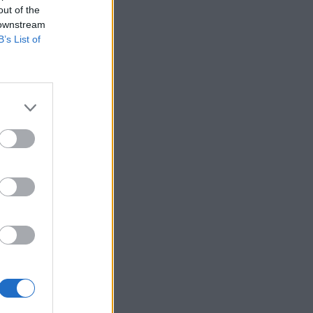
out of the
 downstream
B’s List of