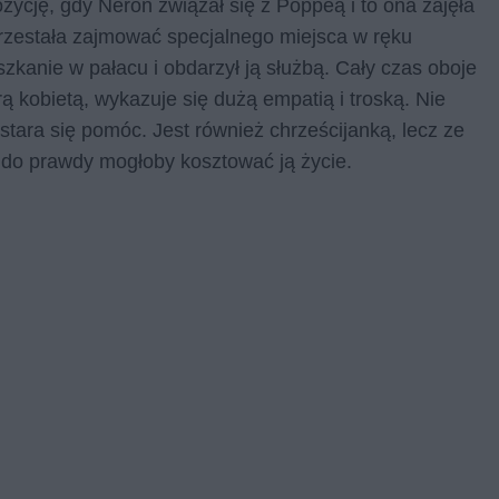
zycję, gdy Neron związał się z Poppeą i to ona zajęła
przestała zajmować specjalnego miejsca w ręku
zkanie w pałacu i obdarzył ją służbą. Cały czas oboje
ą kobietą, wykazuje się dużą empatią i troską. Nie
tara się pomóc. Jest również chrześcijanką, lecz ze
ę do prawdy mogłoby kosztować ją życie.