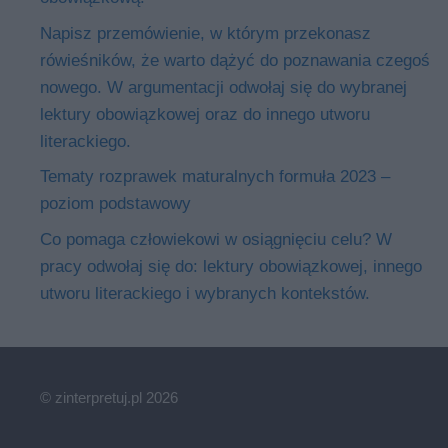
Napisz przemówienie, w którym przekonasz
rówieśników, że warto dążyć do poznawania czegoś
nowego. W argumentacji odwołaj się do wybranej
lektury obowiązkowej oraz do innego utworu
literackiego.
Tematy rozprawek maturalnych formuła 2023 –
poziom podstawowy
Co pomaga człowiekowi w osiągnięciu celu? W
pracy odwołaj się do: lektury obowiązkowej, innego
utworu literackiego i wybranych kontekstów.
© zinterpretuj.pl 2026