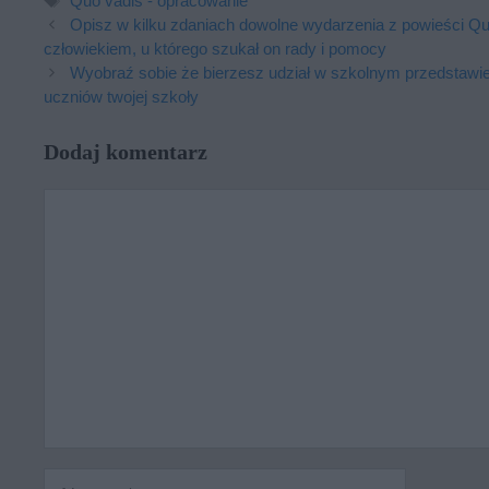
Quo vadis - opracowanie
Opisz w kilku zdaniach dowolne wydarzenia z powieści Quo 
człowiekiem, u którego szukał on rady i pomocy
Wyobraź sobie że bierzesz udział w szkolnym przedstawi
uczniów twojej szkoły
Dodaj komentarz
Komentarz
Nazwa