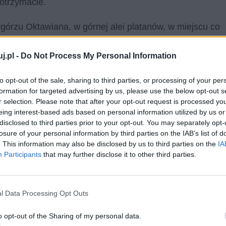
 otrzymacie.
górzu Oktawiana, w górnej alei platanów, w miejscu co
ożliwym do nie odnalezienia. Taka lokalizacja sprzyja
e naszego Rzymu, włącznie z pałacem ukochanego
j.pl -
Do Not Process My Personal Information
zara.
to opt-out of the sale, sharing to third parties, or processing of your per
formation for targeted advertising by us, please use the below opt-out s
ie i jeśli czas Wam pozwala przyjdźcie, a nie miną
r selection. Please note that after your opt-out request is processed y
ten wieczór.
eing interest-based ads based on personal information utilized by us or
disclosed to third parties prior to your opt-out. You may separately opt-
 i wielkiej przyjaźni
losure of your personal information by third parties on the IAB’s list of
. This information may also be disclosed by us to third parties on the
IA
Participants
that may further disclose it to other third parties.
l Data Processing Opt Outs
o opt-out of the Sharing of my personal data.