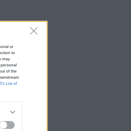
sonal or
ection to
ou may
 personal
out of the
 downstream
B’s List of