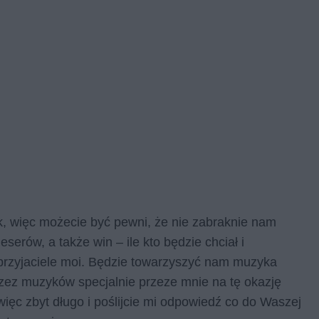
k, więc możecie być pewni, że nie zabraknie nam
erów, a także win – ile kto będzie chciał i
 przyjaciele moi. Będzie towarzyszyć nam muzyka
ez muzyków specjalnie przeze mnie na tę okazję
ęc zbyt długo i poślijcie mi odpowiedź co do Waszej