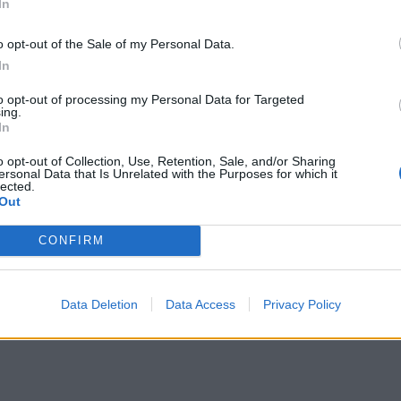
In
o opt-out of the Sale of my Personal Data.
In
to opt-out of processing my Personal Data for Targeted
ing.
In
o opt-out of Collection, Use, Retention, Sale, and/or Sharing
ersonal Data that Is Unrelated with the Purposes for which it
lected.
Out
CONFIRM
iem pokazują wartość dobra. Napisz rozprawkę, w
nia, W argumentacji odwołaj się do wybranej
Data Deletion
Data Access
Privacy Policy
ru literackiego.