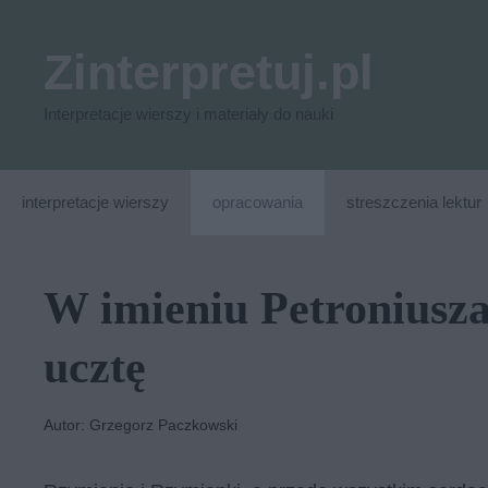
Przejdź
do
Zinterpretuj.pl
treści
Interpretacje wierszy i materiały do nauki
interpretacje wierszy
opracowania
streszczenia lektur
W imieniu Petroniusza
ucztę
Autor: Grzegorz Paczkowski