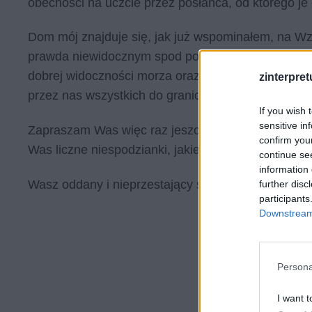
obecności na uczcie przez posłańca, od którego je
Dom mój znajduje się, jak już wspominałem, na Wz
prawda niewidocznym spod podnóża góry, lecz niem
dobrej widoczności morza oraz pięknej panorami
zinterpretu
przez nas wszystkich do granic dobrego smaku Ce
If you wish 
sensitive in
Zapraszam Was więc raz jeszcze, nie zawiedźcie mn
confirm you
Was liczne niespodzianki, jakie przygotowałem na 
continue se
information 
Wasz oddany i nieprzestający się kłaniać z szacunku
further disc
participants
Downstream 
Persona
I want t