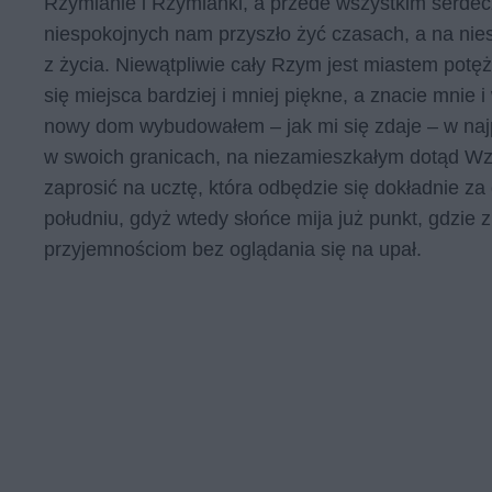
Rzymianie i Rzymianki, a przede wszystkim serdeczn
niespokojnych nam przyszło żyć czasach, a na nies
z życia. Niewątpliwie cały Rzym jest miastem potę
się miejsca bardziej i mniej piękne, a znacie mnie 
nowy dom wybudowałem – jak mi się zdaje – w naj
w swoich granicach, na niezamieszkałym dotąd W
zaprosić na ucztę, która odbędzie się dokładnie za 
południu, gdyż wtedy słońce mija już punkt, gdzie 
przyjemnościom bez oglądania się na upał.