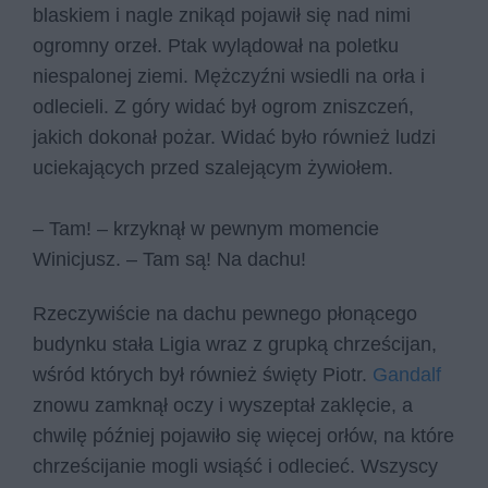
blaskiem i nagle znikąd pojawił się nad nimi
ogromny orzeł. Ptak wylądował na poletku
niespalonej ziemi. Mężczyźni wsiedli na orła i
odlecieli. Z góry widać był ogrom zniszczeń,
jakich dokonał pożar. Widać było również ludzi
uciekających przed szalejącym żywiołem.
– Tam! – krzyknął w pewnym momencie
Winicjusz. – Tam są! Na dachu!
Rzeczywiście na dachu pewnego płonącego
budynku stała Ligia wraz z grupką chrześcijan,
wśród których był również święty Piotr.
Gandalf
znowu zamknął oczy i wyszeptał zaklęcie, a
chwilę później pojawiło się więcej orłów, na które
chrześcijanie mogli wsiąść i odlecieć. Wszyscy