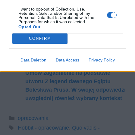
I want to opt-out of Collection, Use,
Retention, Sale, and/or Sharing of my
Czytaj także:
Personal Data that Is Unrelated with the
Purposes for which it was collected.
Charakterystyka porównawcza Thorina
Opted Out
Dębowej Tarczy i Bilbo Bagginsa
CONFIRM
Dalsze losy Bilba Bagginsa po
zakończeniu Hobbita
Opis uczty u Nerona
Data Deletion
Data Access
Privacy Policy
Strategie władzy i model władcy.
Omów zagadnienie na podstawie
utworu Z legend dawnego Egiptu
Bolesława Prusa. W swojej odpowiedzi
uwzględnij również wybrany kontekst
Kategorie
opracowania
Tagi
Hobbit - opracowanie
,
Quo vadis -