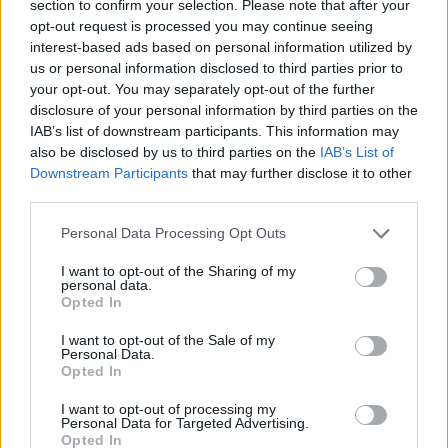
section to confirm your selection. Please note that after your
zniknęli wśród chmur. Winicjusz z kilkoma
opt-out request is processed you may continue seeing
interest-based ads based on personal information utilized by
chrześcijanami od razu zabrał się do pracy i w
us or personal information disclosed to third parties prior to
krótkim czasie powstało nowe miasto, w którym
your opt-out. You may separately opt-out of the further
rządziła sprawiedliwość i równość. Winicjusz stał
disclosure of your personal information by third parties on the
IAB’s list of downstream participants. This information may
się jego królem, a Ligia królową. Dziewczyna
also be disclosed by us to third parties on the
IAB’s List of
urodziła mężczyźnie wielu potomków, którzy
Downstream Participants
that may further disclose it to other
zapoczątkowali dynastię, która zapisała się w
third parties.
dziejach jako ród sprawiedliwych i odważnych
Personal Data Processing Opt Outs
władców. W rodzinie Winicjusza już zawsze
I want to opt-out of the Sharing of my
żywa była legenda o tajemniczym starcu,
personal data.
Opted In
czarodzieju Gandalfie, który nie zawahał się
pomóc nieznajomym, i dzięki któremu mogli
I want to opt-out of the Sale of my
Personal Data.
przeżyć straszliwą pożogę Rzymu. Winicjusz
Opted In
nieraz patrzył na niebo, jakby wypatrywał
I want to opt-out of processing my
powrotu ogromnych orłów, jednak nigdy się już
Personal Data for Targeted Advertising.
Opted In
nie spotkali.