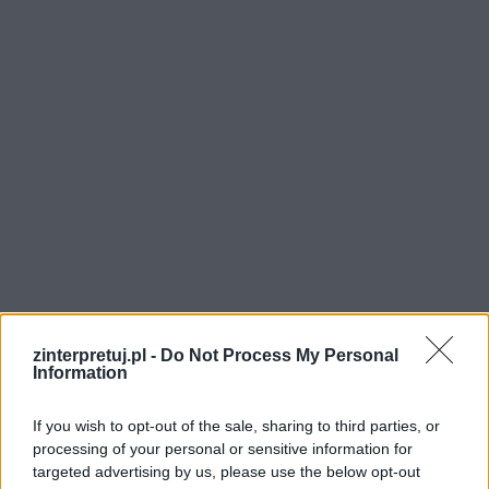
– Doceńcie waszą szansę – odrzekł Gandalf z
zinterpretuj.pl -
Do Not Process My Personal
uśmiechem i wsiadł z powrotem na grzbiet orła,
Information
szykując się do odlotu. – Żegnajcie przyjaciele!
If you wish to opt-out of the sale, sharing to third parties, or
processing of your personal or sensitive information for
Grupa orłów z Gandalfem na czele odleciała, a
targeted advertising by us, please use the below opt-out
chrześcijanie machali im na pożegnanie, aż nie