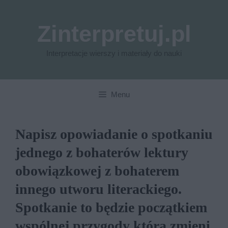
Przejdź
do
Zinterpretuj.pl
treści
Interpretacje wierszy i materiały do nauki
Menu
Napisz opowiadanie o spotkaniu
jednego z bohaterów lektury
obowiązkowej z bohaterem
innego utworu literackiego.
Spotkanie to będzie początkiem
wspólnej przygody która zmieni