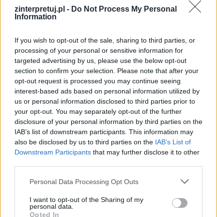
czasie uczty, wśród przyjaciół we własnym
zinterpretuj.pl -
Do Not Process My Personal
Information
domu, wygłaszając drwiącą mowę na temat
ułomności cezara.
If you wish to opt-out of the sale, sharing to third parties, or
processing of your personal or sensitive information for
targeted advertising by us, please use the below opt-out
section to confirm your selection. Please note that after your
opt-out request is processed you may continue seeing
interest-based ads based on personal information utilized by
us or personal information disclosed to third parties prior to
your opt-out. You may separately opt-out of the further
disclosure of your personal information by third parties on the
IAB’s list of downstream participants. This information may
also be disclosed by us to third parties on the
IAB’s List of
Downstream Participants
that may further disclose it to other
third parties.
Personal Data Processing Opt Outs
I want to opt-out of the Sharing of my
personal data.
Opted In