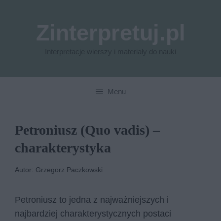
Przejdź
do
Zinterpretuj.pl
treści
Interpretacje wierszy i materiały do nauki
Menu
Petroniusz (Quo vadis) –
charakterystyka
Autor: Grzegorz Paczkowski
Petroniusz to jedna z najważniejszych i
najbardziej charakterystycznych postaci