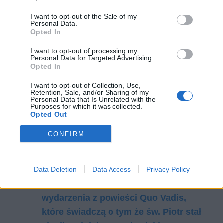
I want to opt-out of the Sale of my
Personal Data.
Opted In
I want to opt-out of processing my
Personal Data for Targeted Advertising.
Petroniusz to pozytywna i bardzo ciekawa, choć
Opted In
smutna przez fakt, że choć był człowiekiem
I want to opt-out of Collection, Use,
dobrym, to musiał oddać życie.
Retention, Sale, and/or Sharing of my
Personal Data that Is Unrelated with the
Purposes for which it was collected.
Czytaj także:
Opted Out
Ligia (Quo vadis) – charakterystyka
CONFIRM
Eurycjusz (Quo Vadis) –
charakterystyka
Obraz Rzymu w Quo vadis
Data Deletion
Data Access
Privacy Policy
Opisz w kilku zdaniach dowolne
wydarzenia z powieści Quo Vadis,
które świadczą o tym że św. Piotr stał