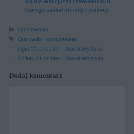
się dla Winicjusza człowiekiem, u
którego szukał on rady i pomocy
Kategorie
opracowania
Tagi
Quo vadis - opracowanie
Ligia (Quo vadis) – charakterystyka
Chilon Chilonides – charakterystyka
Dodaj komentarz
Komentarz