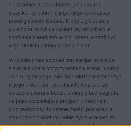
siostrzeniec został chrześcijaninem, robi
wszytko, by ochronić jego i jego towarzyszy
przed gniewem Cezara. Kiedy Ligia zostaje
uwięziona, ryzykuje życiem, by umożliwić jej
spotkanie z Markiem Winicjuszem. Potrafi być
więc altruistą i dobrym człowiekiem.
W czasie prześladowań chrześcijan przelewa
się w nim czara goryczy wobec Nerona i całego
dworu rzymskiego. Nie chce dłużej uczestniczyć
w jego próżności i zbrodniach, lecz wie, że
sprzeciw ukarany będzie śmiercią bez względu
na jego wcześniejszą przyjaźń z Neronem.
Doprowadzony do ostateczności postanawia
samodzielnie odebrać sobie życie w ostatnim
akcie godności. Robi to w swoim stylu – w