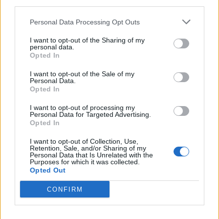
third parties.
Napisz opowiadanie o wizycie Kajko i
Kokosza w gabinecie dentysty
Personal Data Processing Opt Outs
Którego bohatera z lektury Kajko i
I want to opt-out of the Sharing of my
kokosz lubisz najbardziej?
personal data.
Opted In
Kajko i Kokosz. Szkoła latania –
I want to opt-out of the Sale of my
streszczenie
Personal Data.
Napisz opowiadanie o wybranej
Opted In
przygodzie bohaterów komiksu Kajko i
I want to opt-out of processing my
Personal Data for Targeted Advertising.
Kokosz
Opted In
I want to opt-out of Collection, Use,
Kategorie
opracowania
Retention, Sale, and/or Sharing of my
Personal Data that Is Unrelated with the
Tagi
Purposes for which it was collected.
Kajko i Kokosz - opracowanie
Opted Out
Kajko – charakterystyka
CONFIRM
Napisz list w którym zachęcisz kolegę do
przeczytania komiksu „Kajko i Kokosz”​