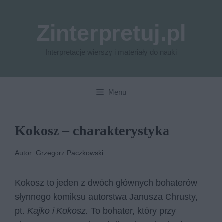
Przejdź
do
Zinterpretuj.pl
treści
Interpretacje wierszy i materiały do nauki
Menu
Kokosz – charakterystyka
Autor: Grzegorz Paczkowski
Kokosz to jeden z dwóch głównych bohaterów
słynnego komiksu autorstwa Janusza Chrusty,
pt.
Kajko i Kokosz.
To bohater, który przy