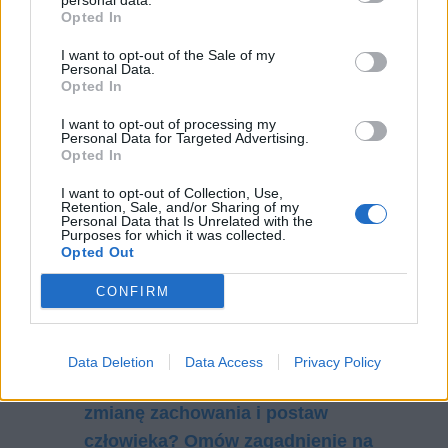
personal data.
Opted In
I want to opt-out of the Sale of my
Personal Data.
Czytaj także:
Opted In
Czy każdy błąd można naprawić?
I want to opt-out of processing my
Odwołaj się do Pana Tadeusza i innej
Personal Data for Targeted Advertising.
Opted In
wybranej przez siebie lektury
Książę Bogumił Radziwiłł –
I want to opt-out of Collection, Use,
Retention, Sale, and/or Sharing of my
charakterystyka
Personal Data that Is Unrelated with the
Purposes for which it was collected.
Obraz Polski i Polaków w literaturze.
Opted Out
Omów zagadnienie na podstawie
CONFIRM
Potopu Henryka Sienkiewicza. W
swojej odpowiedzi uwzględnij również
wybrany kontekst.
Data Deletion
Data Access
Privacy Policy
Jak okoliczności mogą wpływać na
zmianę zachowania i postaw
człowieka? Omów zagadnienie na