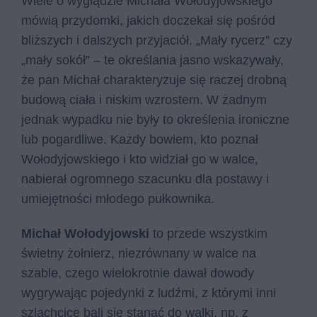
Wiele o wyglądzie Michała Wołodyjowskiego
mówią przydomki, jakich doczekał się pośród
bliższych i dalszych przyjaciół. „Mały rycerz” czy
„mały sokół” – te określania jasno wskazywały,
że pan Michał charakteryzuje się raczej drobną
budową ciała i niskim wzrostem. W żadnym
jednak wypadku nie były to określenia ironiczne
lub pogardliwe. Każdy bowiem, kto poznał
Wołodyjowskiego i kto widział go w walce,
nabierał ogromnego szacunku dla postawy i
umiejętności młodego pułkownika.
Michał Wołodyjowski
to przede wszystkim
świetny żołnierz, niezrównany w walce na
szable, czego wielokrotnie dawał dowody
wygrywając pojedynki z ludźmi, z którymi inni
szlachcice bali się stanąć do walki, np. z