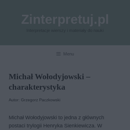
Przejdź
do
Zinterpretuj.pl
treści
Interpretacje wierszy i materiały do nauki
Menu
Michał Wołodyjowski –
charakterystyka
Autor: Grzegorz Paczkowski
Michał Wołodyjowski to jedna z głównych
postaci trylogii Henryka Sienkiewicza. W