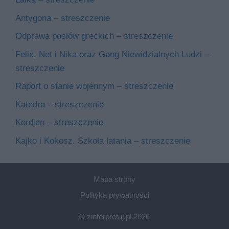
Antygona – streszczenie
Odprawa posłów greckich – streszczenie
Felix, Net i Nika oraz Gang Niewidzialnych Ludzi –
streszczenie
Raport o stanie wojennym – streszczenie
Katedra – streszczenie
Kordian – streszczenie
Kajko i Kokosz. Szkoła latania – streszczenie
Mapa strony
Polityka prywatności
© zinterpretuj.pl 2026