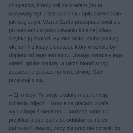
chłopaków, którzy szli za Szefem (bo ta
nazywany był przez swoich kumpli) zarechotało
jak troglodyci. Wzrok Szefa przespacerował się
po korytarzu w poszukiwaniu kolejnej ofiary.
Szybko ją znalazł. Był nim niski i słabe postury
okularnik z klasy pierwszej, który w szkole był
dopiero od tego semestru. Uwagę zwracały jego
wielki i grube okulary, a także blond włosy
zaczesane zawsze na lewą stronę. Szef
przełknął ślinę.
– Ej, młody! Te twoje okulary mają funkcję
robienia zdjęć? – Goryle za plecami Szefa
wybuchnęli śmiechem. – Możesz sobie na
przykład przybliżać albo oddalać to, na co
patrzysz? Uważaj, żeby cię prąd nie poraził, bo