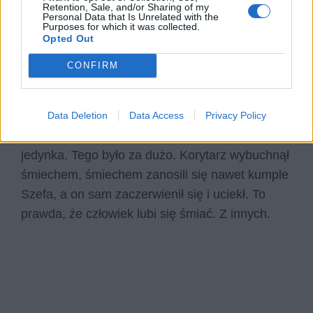
Retention, Sale, and/or Sharing of my
Personal Data that Is Unrelated with the
– Maciusiu, może następnym razem, zanim
Purposes for which it was collected.
zaczniesz przyczepiać się do innych ludzi,
Opted Out
upewnij się, że nauczyłeś się porządnie wzorów
CONFIRM
skróconego mnożenia, bo twoja ostatnia
klasówka na to nie wskazuje. W tym momencie
nauczycielka podniosła w ręku sprawdzian
Data Deletion
Data Access
Privacy Policy
„Szefa”, na którym widniała czerwona ogromna
jedynka. Tego było za dużo. Korytarz wybuchnął
śmiechem, śmiechem zanosili się nawet kumple
Szefa, a on sam zaczerwienił się i uciekł. To
prawda, że człowiek lubi się śmiać. Z innych.