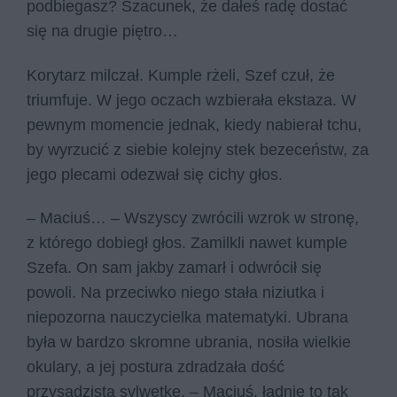
podbiegasz? Szacunek, że dałeś radę dostać
się na drugie piętro…
Korytarz milczał. Kumple rżeli, Szef czuł, że
triumfuje. W jego oczach wzbierała ekstaza. W
pewnym momencie jednak, kiedy nabierał tchu,
by wyrzucić z siebie kolejny stek bezeceństw, za
jego plecami odezwał się cichy głos.
– Maciuś… – Wszyscy zwrócili wzrok w stronę,
z którego dobiegł głos. Zamilkli nawet kumple
Szefa. On sam jakby zamarł i odwrócił się
powoli. Na przeciwko niego stała niziutka i
niepozorna nauczycielka matematyki. Ubrana
była w bardzo skromne ubrania, nosiła wielkie
okulary, a jej postura zdradzała dość
przysadzistą sylwetkę. – Maciuś, ładnie to tak