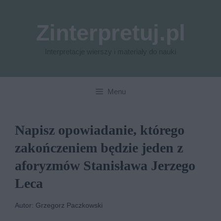
Przejdź
do
Zinterpretuj.pl
treści
Interpretacje wierszy i materiały do nauki
Menu
Napisz opowiadanie, którego
zakończeniem będzie jeden z
aforyzmów Stanisława Jerzego
Leca
Autor: Grzegorz Paczkowski