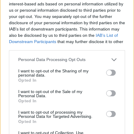
interest-based ads based on personal information utilized by
us or personal information disclosed to third parties prior to
your opt-out. You may separately opt-out of the further
disclosure of your personal information by third parties on the
IAB’s list of downstream participants. This information may
also be disclosed by us to third parties on the
IAB’s List of
Downstream Participants
that may further disclose it to other
– Ja… ja… myślałem… – Szef nie mógł znaleźć
third parties.
słów. Spojrzenia, którymi obrzucali go uczniowie
Personal Data Processing Opt Outs
były coraz bardziej rozbawione.
I want to opt-out of the Sharing of my
personal data.
– Maciusiu, przeszkadzają ci może moje
Opted In
okulary? Albo to, jak jestem ubrana? A może
I want to opt-out of the Sale of my
chciałbyś powiedzieć coś na temat mojej…
Personal Data.
Opted In
sylwetki?
I want to opt-out of processing my
Personal Data for Targeted Advertising.
Na korytarzu dało się słyszeć chichot podziwu.
Opted In
Szef pobladł.
I want to opt-out of Collection, Use,