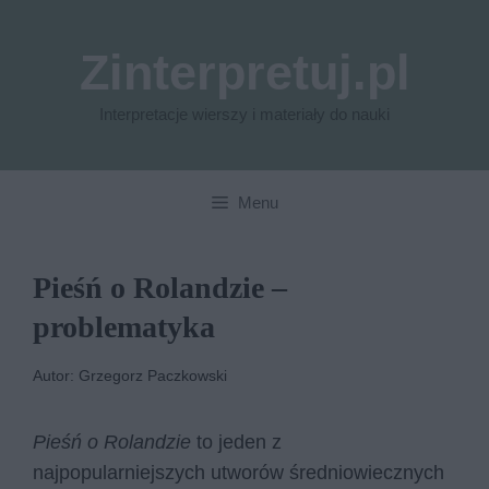
Przejdź
do
Zinterpretuj.pl
treści
Interpretacje wierszy i materiały do nauki
Menu
Pieśń o Rolandzie –
problematyka
Autor: Grzegorz Paczkowski
Pieśń o Rolandzie
to jeden z
najpopularniejszych utworów średniowiecznych