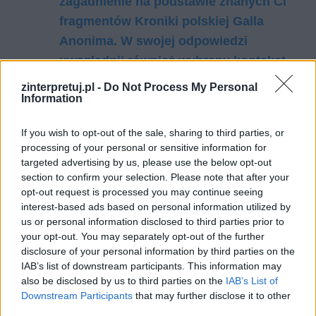
zagadnienie na podstawie znanych Ci
fragmentów Kroniki polskiej Galla
Anonima. W swojej odpowiedzi
uwzględnij również wybrany kontekst.
Pieśń o Rolandzie – plan wydarzeń
zinterpretuj.pl -
Do Not Process My Personal
Information
Kategorie
opracowania
If you wish to opt-out of the sale, sharing to third parties, or
Tagi
processing of your personal or sensitive information for
Pieśń o Rolandzie - opracowanie
targeted advertising by us, please use the below opt-out
Pieśń o Rolandzie – plan wydarzeń
section to confirm your selection. Please note that after your
opt-out request is processed you may continue seeing
Jak pamięć o przeszłości wpływa na
interest-based ads based on personal information utilized by
teraźniejszość? Omów zagadnienie na
us or personal information disclosed to third parties prior to
your opt-out. You may separately opt-out of the further
podstawie Zdążyć przed Panem Bogiem Hanny
disclosure of your personal information by third parties on the
Krall. W swojej odpowiedzi uwzględnij również
IAB’s list of downstream participants. This information may
also be disclosed by us to third parties on the
IAB’s List of
wybrany kontekst.
Downstream Participants
that may further disclose it to other
third parties.