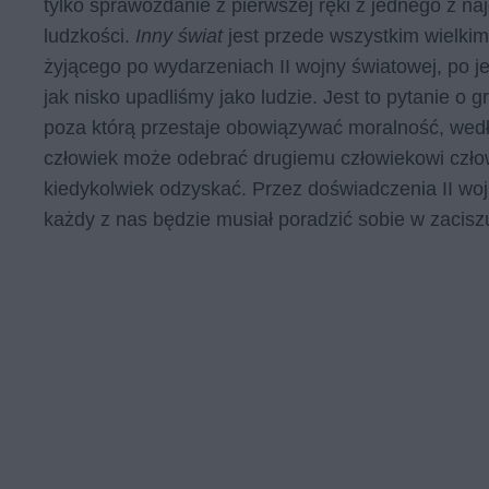
tylko sprawozdanie z pierwszej ręki z jednego z najg
ludzkości.
Inny świat
jest przede wszystkim wielk
żyjącego po wydarzeniach II wojny światowej, po je
jak nisko upadliśmy jako ludzie. Jest to pytanie o g
poza którą przestaje obowiązywać moralność, wedłu
człowiek może odebrać drugiemu człowiekowi człowi
kiedykolwiek odzyskać. Przez doświadczenia II wojn
każdy z nas będzie musiał poradzić sobie w zacis