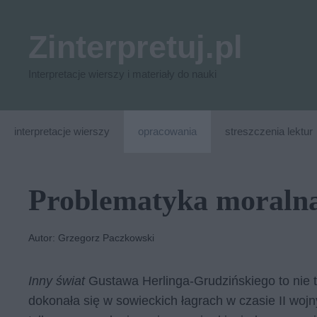
Przejdź
do
Zinterpretuj.pl
treści
Interpretacje wierszy i materiały do nauki
interpretacje wierszy
opracowania
streszczenia lektur
Problematyka moralna
Autor: Grzegorz Paczkowski
Inny świat
Gustawa Herlinga-Grudzińskiego to nie ty
dokonała się w sowieckich łagrach w czasie II wojny