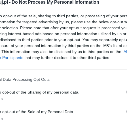
j.pl -
Do Not Process My Personal Information
c siebie samych w sposób, do jakiego zmuszały ich
to opt-out of the sale, sharing to third parties, or processing of your per
stywali seksualnie kobiety, nieuczciwi donosili na
formation for targeted advertising by us, please use the below opt-out s
r selection. Please note that after your opt-out request is processed y
Wszystko to sprawiało, że w obozie panowała
eing interest-based ads based on personal information utilized by us or
ponieważ wystarczała chwila nieuwagi, żeby stać się
disclosed to third parties prior to your opt-out. You may separately opt-
tanie o to, czy w takich warunkach da się zachować w
losure of your personal information by third parties on the IAB’s list of
. This information may also be disclosed by us to third parties on the
IA
jakich żyjemy determinują to, w jaki sposób się
Participants
that may further disclose it to other third parties.
e świadczą o tym, że nawet w łagrach istnieli ludzie,
wieczeństwo, choćby miało ono polegać na
giego człowieka.
l Data Processing Opt Outs
raktować jako dzieło głęboko filozoficzne, ponieważ
o opt-out of the Sharing of my personal data.
In
 zbrodniach II wojny światowej, o ludobójstwie i o
k na tym tle zadaje nam bardzo ważne pytania. Pytania,
o opt-out of the Sale of my Personal Data.
oć nie sposób wyobrazić sobie tego, jak zachowalibyśmy
In
 lektura powieści może pomóc nam wyciągnąć wnioski,