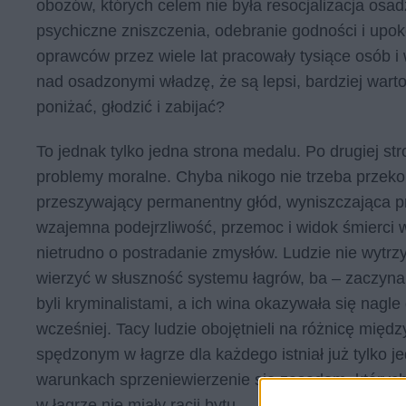
obozów, których celem nie była resocjalizacja osa
psychiczne zniszczenia, odebranie godności i upok
oprawców przez wiele lat pracowały tysiące osób i
nad osadzonymi władzę, że są lepsi, bardziej wart
poniżać, głodzić i zabijać?
To jednak tylko jedna strona medalu. Po drugiej str
problemy moralne. Chyba nikogo nie trzeba przekon
przeszywający permanentny głód, wyniszczająca pra
wzajemna podejrzliwość, przemoc i widok śmierci w
nietrudno o postradanie zmysłów. Ludzie nie wytrzy
wierzyć w słuszność systemu łagrów, ba – zaczynali
byli kryminalistami, a ich wina okazywała się nagl
wcześniej. Tacy ludzie obojętnieli na różnicę mię
spędzonym w łagrze dla każdego istniał już tylko j
warunkach sprzeniewierzenie się zasadom, których
w łagrze nie miały racji bytu.