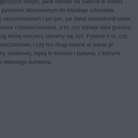
orszych miejsc, jakie istniało na świecie w historii
im pytaniem skierowanym do każdego człowieka
j okrucieństwach i po tym, jak świat uświadomił sobie,
ranice człowieczeństwa, o to, czy istnieje taka granica,
g której wszyscy staramy się żyć. Pytanie o to, czy
eczeństwo, i czy ten drugi będzie w stanie je
y światowej, będą to kwestie i pytania, z którymi
zu własnego sumienia.