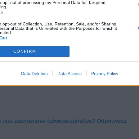
to opt-out of processing my Personal Data for Targeted
własnym życiu.
ing.
In
o opt-out of Collection, Use, Retention, Sale, and/or Sharing
ersonal Data that Is Unrelated with the Purposes for which it
lected.
Out
CONFIRM
Data Deletion
Data Access
Privacy Policy
e jest zachowanie człowieczeństwa? Odpowiedz