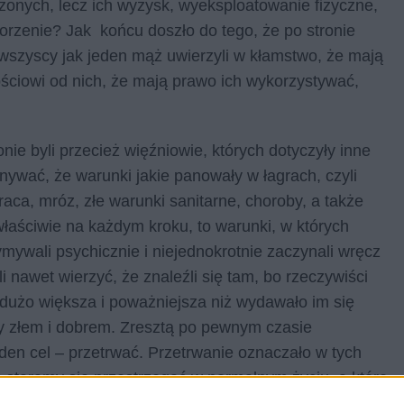
dzonych, lecz ich wyzysk, wyeksploatowanie fizyczne,
orzenie? Jak końcu doszło do tego, że po stronie
 wszyscy jak jeden mąż uwierzyli w kłamstwo, że mają
ościowi od nich, że mają prawo ich wykorzystywać,
onie byli przecież więźniowie, których dotyczyły inne
ywać, że warunki jakie panowały w łagrach, czyli
ca, mróz, złe warunki sanitarne, choroby, a także
łaściwie na każdym kroku, to warunki, w których
mywali psychicznie i niejednokrotnie zaczynali wręcz
 nawet wierzyć, że znaleźli się tam, bo rzeczywiści
e dużo większa i poważniejsza niż wydawało im się
dzy złem i dobrem. Zresztą po pewnym czasie
eden cel – przetrwać. Przetrwanie oznaczało w tych
 staramy się przestrzegać w normalnym życiu, a które