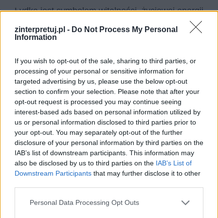
Łydka jest symbolem witalności, życiowej energii
kanalizującej się głównie w potrzebach
zinterpretuj.pl -
Do Not Process My Personal
Information
seksualnych człowieka. Jej symboliczną
wyrazicielką jest Zuta, córka państwa
If you wish to opt-out of the sale, sharing to third parties, or
Młodziaków. Cała rodzina pozuje na bardzo
processing of your personal or sensitive information for
nowoczesną w kwestiach światopoglądowych i
targeted advertising by us, please use the below opt-out
section to confirm your selection. Please note that after your
obyczajowych, wielką wagę przywiązują w życiu
opt-out request is processed you may continue seeing
również do sportu. Płciowość człowieka nie jest
interest-based ads based on personal information utilized by
w tym domu tematem tabu, rodzice wręcz
us or personal information disclosed to third parties prior to
your opt-out. You may separately opt-out of the further
zachęcają młodą i piękną córkę do pożycia, a
disclosure of your personal information by third parties on the
nawet do posiadania dziecka, najlepiej
IAB’s list of downstream participants. This information may
nieślubnego, gdyż jest to jeszcze
also be disclosed by us to third parties on the
IAB’s List of
Downstream Participants
that may further disclose it to other
nowocześniejsze, jeszcze bardziej łamie
third parties.
konserwatywne schematy, którymi Młodziakowie
gardzą. Łydka sama w sobie rzadko wymieniana
Personal Data Processing Opt Outs
jest w kontekście seksualny, dlatego też użycie