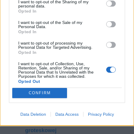
I want to opt-out of the Sharing of my
personal data.
jej w ten sposób jest tak charakterystyczne dla
Opted In
Gombrowicza. Człowiek więc jest tu
I want to opt-out of the Sale of my
rozpatrywany jako istota, której motywacją w
Personal Data.
głównej mierze jest fizjologia i popęd seksualny.
Opted In
Cała nowoczesność Młodziaków legnie w
I want to opt-out of processing my
Personal Data for Targeted Advertising.
gruzach dopiero w momencie, w którym Józio
Opted In
skonfrontuje ją z rzeczywistością.
I want to opt-out of Collection, Use,
Retention, Sale, and/or Sharing of my
Czytaj także:
Personal Data that Is Unrelated with the
Purposes for which it was collected.
Profesor Pimko – charakterystyka
Opted Out
Młodziakowie – charakterystyka
CONFIRM
Jaką rolę odgrywa „forma” w życiu
człowieka? Czy zgadzasz się z
koncepcją Gombrowicza?
Data Deletion
Data Access
Privacy Policy
Ferdydurke jako przykład powieści
groteskowej