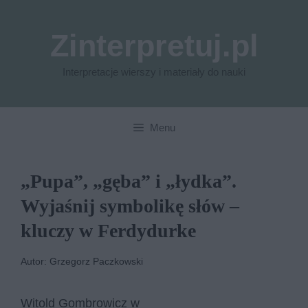
Przejdź
do
Zinterpretuj.pl
treści
Interpretacje wierszy i materiały do nauki
Menu
„Pupa”, „gęba” i „łydka”.
Wyjaśnij symbolikę słów –
kluczy w Ferdydurke
Autor: Grzegorz Paczkowski
Witold Gombrowicz w