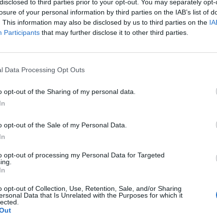
disclosed to third parties prior to your opt-out. You may separately opt-
ynienia z tym problemem również w innych dziełach
losure of your personal information by third parties on the IAB’s list of
omskiego. Główny bohater powieści, Tomasz Judym,
. This information may also be disclosed by us to third parties on the
IA
Participants
that may further disclose it to other third parties.
ochrony zdrowia w swoim kraju. Napotyka jednak na
środowiska medycznego. To Judym jest w tym
eństwie jest bardzo ważna, ona do takiej roli pasuje,
l Data Processing Opt Outs
wi, który nie wypełnia dobrze przysięgi Hipokratesa. W
dymowi przezwyciężać opór społeczny i działać w
o opt-out of the Sharing of my personal data.
o przeciwności losu.
In
o opt-out of the Sale of my Personal Data.
ym. Musi być jednak rozpatrywana w porozumieniu ze
In
awiskiem pożytecznym. Inaczej staje się tylko
zki – taki morał płynie z dzieła Gombrowicza. Jeśli
to opt-out of processing my Personal Data for Targeted
ing.
anie podchodzić do własnych ról społecznych w
In
o opt-out of Collection, Use, Retention, Sale, and/or Sharing
ersonal Data that Is Unrelated with the Purposes for which it
lected.
Out