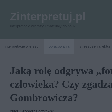
Przejdź
do
Zinterpretuj.pl
treści
Interpretacje wierszy i materiały do nauki
interpretacje wierszy
opracowania
streszczenia lektur
Jaką rolę odgrywa „f
człowieka? Czy zgadza
Gombrowicza?
Autor: Grzegorz Paczkowski