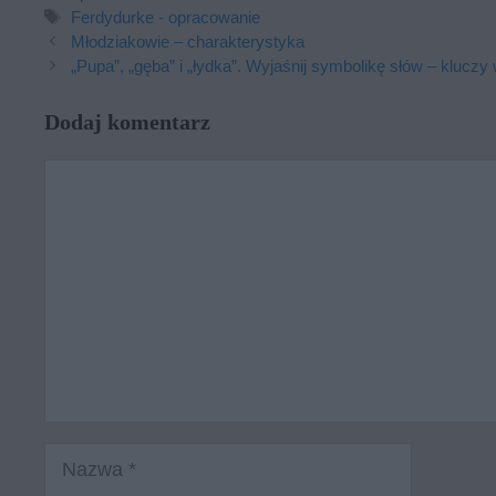
Tagi
Ferdydurke - opracowanie
Młodziakowie – charakterystyka
„Pupa”, „gęba” i „łydka”. Wyjaśnij symbolikę słów – klucz
Dodaj komentarz
Komentarz
Nazwa