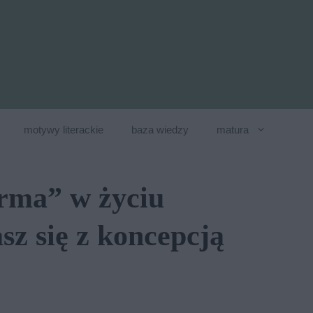
motywy literackie
baza wiedzy
matura
orma” w życiu
sz się z koncepcją