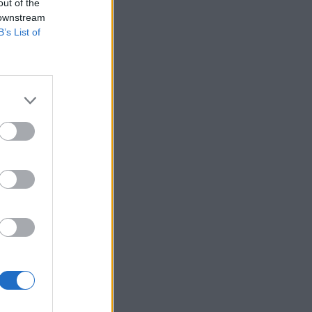
out of the
 downstream
B’s List of