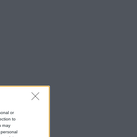
sonal or
ection to
ou may
 personal