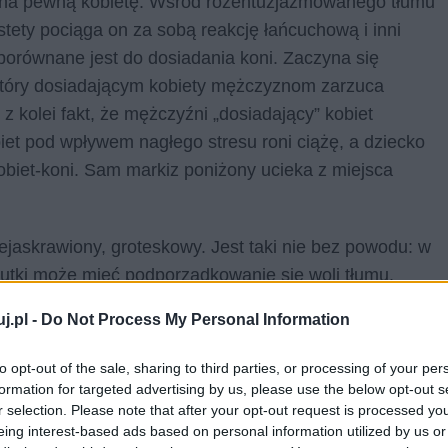
ę na pewną kobietę. Wśród rozentuzjazmowanego tłumu
stety pociąga on za sobą reakcję łańcuchową i inni
orównane jest do dosiadania koni. Zaczyna się
, który dosiadającym kobiety mężczyznom zarzuca
z kolei fakt, że mężczyźni „dosiadający” kobiet
iet pod wpływem nagłego stresu roni ciążę, a dziecko
obiet-koni. Sam markiz poniżony ucieka z miejsca
jaskrawiony, groteskowy. Jest taki nie bez powodu: w
kutki może mieć podporządkowanie się woli tłumu.
czu tenisowego jest mikro przykładem tego, jaki chaos
j.pl -
Do Not Process My Personal Information
społecznie na arenie np. kraju, narodu, etc. Ten
kom, że formy-role, jak choćby rola dżentelmena w
to opt-out of the sale, sharing to third parties, or processing of your per
omencie, kiedy rzeczywistość wymyka się naszej
formation for targeted advertising by us, please use the below opt-out s
r selection. Please note that after your opt-out request is processed y
eing interest-based ads based on personal information utilized by us or