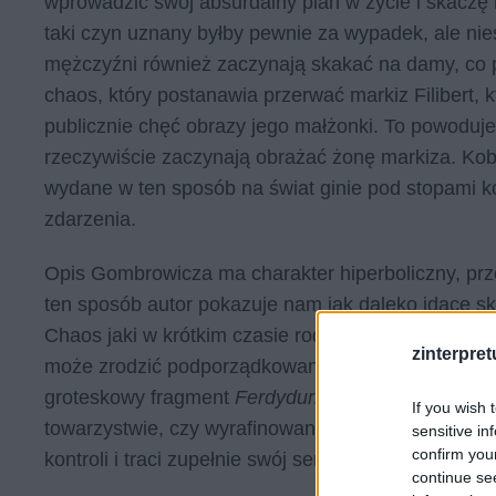
wprowadzić swój absurdalny plan w życie i skacz
taki czyn uznany byłby pewnie za wypadek, ale nie
mężczyźni również zaczynają skakać na damy, co p
chaos, który postanawia przerwać markiz Filibert
publicznie chęć obrazy jego małżonki. To powoduje 
rzeczywiście zaczynają obrażać żonę markiza. Kob
wydane w ten sposób na świat ginie pod stopami k
zdarzenia.
Opis Gombrowicza ma charakter hiperboliczny, prze
ten sposób autor pokazuje nam jak daleko idące s
Chaos jaki w krótkim czasie rodzi się w trakcie me
zinterpretu
może zrodzić podporządkowanie się formom utartym 
groteskowy fragment
Ferdydurke
pokazuje czytelni
If you wish 
towarzystwie, czy wyrafinowanej damy, upada w m
sensitive in
confirm you
kontroli i traci zupełnie swój sens.
continue se