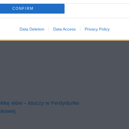
CONFIRM
Data Deletion
Data Access
Privacy Policy
olikę słów – kluczy w Ferdydurke
skowej