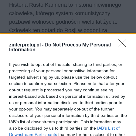
Historia Rusto Karinena to historia niewinnego
człowieka, którego system komunistyczny
pozbawił wolności, godności i wielu lat życia.
Człowiek ten dotarł do Rosji w pogoni za
lepszym życiem, a został uznany za szpiega i
zinterpretuj.pl -
Do Not Process My Personal
skazany na wiele lat nieludzkie katorgi.
Information
Próbował się z niej wyrwać, lecz boleśnie
przekonał się o tym, że z syberyjskiego piekła
If you wish to opt-out of the sale, sharing to third parties, or
processing of your personal or sensitive information for
ucieczki nie ma, a każda jej próba może tylko
targeted advertising by us, please use the below opt-out
pogorszyć sytuację tego, kto uciec spróbuje.
section to confirm your selection. Please note that after your
opt-out request is processed you may continue seeing
Czytaj także:
interest-based ads based on personal information utilized by
us or personal information disclosed to third parties prior to
Opis Jercewa z Innego świata Gustawa
your opt-out. You may separately opt-out of the further
Herlinga-Grudzińskiego
disclosure of your personal information by third parties on the
Jak zachować człowieczeństwo w
IAB’s list of downstream participants. This information may
also be disclosed by us to third parties on the
IAB’s List of
sytuacji ekstremalnej? Omów
Downstream Participants
that may further disclose it to other