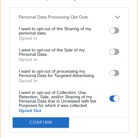
zagadnienie na podstawie Innego
third parties.
świata Gustawa Herlinga-
Personal Data Processing Opt Outs
Grudzińskiego. W swojej odpowiedzi
uwzględnij również wybrany kontekst.
I want to opt-out of the Sharing of my
personal data.
Kostylew – charakterystyka
Opted In
Hierarchia wartości w sytuacjach
I want to opt-out of the Sale of my
Personal Data.
granicznych. Omów zagadnienie na
Opted In
podstawie opowiadania Proszę
I want to opt-out of processing my
państwa do gazu Tadeusza
Personal Data for Targeted Advertising.
Borowskiego. W swojej odpowiedzi
Opted In
uwzględnij również wybrany kontekst.
I want to opt-out of Collection, Use,
Retention, Sale, and/or Sharing of my
Personal Data that Is Unrelated with the
Purposes for which it was collected.
Kategorie
opracowania
Opted Out
Tagi
Inny świat - opracowanie
CONFIRM
Gorcew – charakterystyka