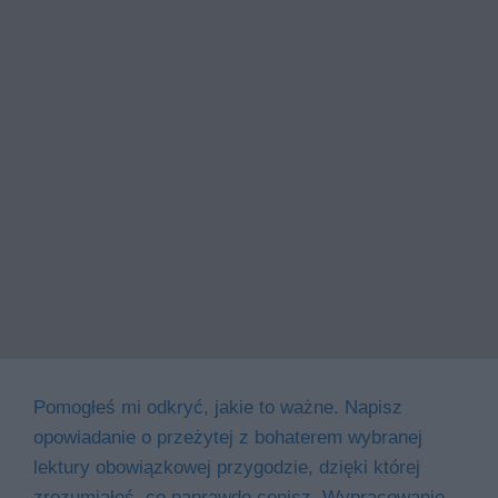
Pomogłeś mi odkryć, jakie to ważne. Napisz
opowiadanie o przeżytej z bohaterem wybranej
lektury obowiązkowej przygodzie, dzięki której
zrozumiałeś, co naprawdę cenisz. Wypracowanie