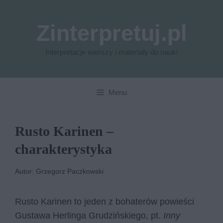
Przejdź
do
Zinterpretuj.pl
treści
Interpretacje wierszy i materiały do nauki
Menu
Rusto Karinen –
charakterystyka
Autor: Grzegorz Paczkowski
Rusto Karinen to jeden z bohaterów powieści
Gustawa Herlinga Grudzińskiego, pt.
Inny