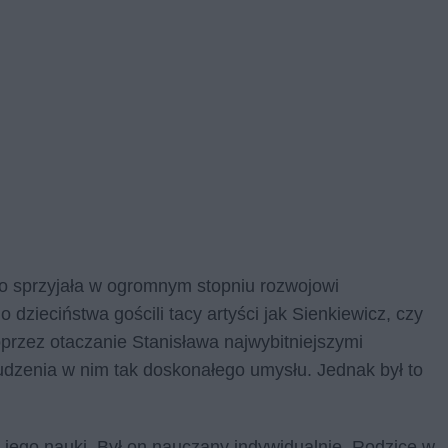
o sprzyjała w ogromnym stopniu rozwojowi
zieciństwa gościli tacy artyści jak Sienkiewicz, czy
oprzez otaczanie Stanisława najwybitniejszymi
budzenia w nim tak doskonałego umysłu. Jednak był to
jego nauki. Był on nauczany indywidualnie. Rodzice w