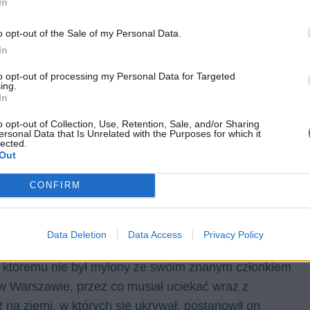
In
o opt-out of the Sale of my Personal Data.
In
to opt-out of processing my Personal Data for Targeted
ing.
In
towej. Podróż po Oceanii została przez to wydarzenie
o opt-out of Collection, Use, Retention, Sale, and/or Sharing
ersonal Data that Is Unrelated with the Purposes for which it
o stał po stronie austriackiej, sam Witkacy postanowił
lected.
wschód powrócił do studiowania. Ponownie zajął się
Out
 w którego trakcie zbudował swoje poglądy, które
CONFIRM
j arystokracji przystał na nihilistyczne i
Data Deletion
Data Access
Privacy Policy
ą działalność artystyczną. Z powodu imienia po swoim
ki któremu nie był mylony ze swoim znanym członkiem
 w Warszawie, przez co musiał uciekać wraz z
a ziemi, w których się ukrywał, postanowił on