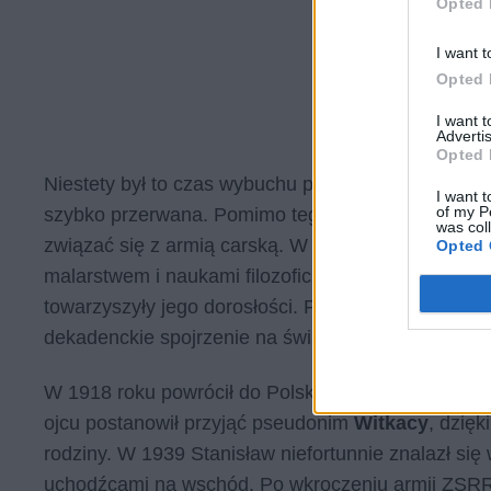
Opted 
I want t
Opted 
I want 
Advertis
Opted 
Niestety był to czas wybuchu pierwszej wojny świa
I want t
of my P
szybko przerwana. Pomimo tego, że ojciec Witkaceg
was col
związać się z armią carską. W trakcie podróży na 
Opted 
malarstwem i naukami filozoficznymi. Był to okres,
towarzyszyły jego dorosłości. Pod wpływem wschodnie
dekadenckie spojrzenie na świat.
W 1918 roku powrócił do Polski i kontynuował swoj
ojcu postanowił przyjąć pseudonim
Witkacy
, dzię
rodziny. W 1939 Stanisław niefortunnie znalazł się
uchodźcami na wschód. Po wkroczeniu armii ZSRR n