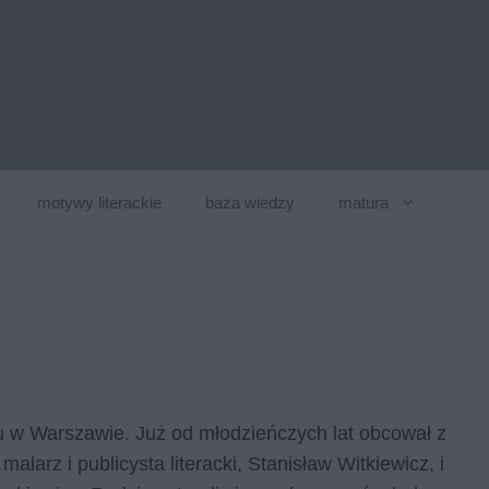
motywy literackie
baza wiedzy
matura
u w Warszawie. Już od młodzieńczych lat obcował z
alarz i publicysta literacki, Stanisław Witkiewicz, i