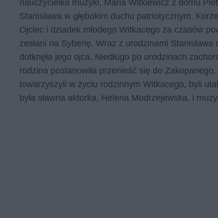
nauczycielka muzyki, Maria Witkiewicz z domu Pie
Stanisława w głębokim duchu patriotycznym. Korze
Ojciec i dziadek młodego Witkacego za czasów pows
zesłani na Syberię. Wraz z urodzinami Stanisława 
dotknęła jego ojca. Niedługo po urodzinach zachor
rodzina postanowiła przenieść się do Zakopanego.
towarzyszyli w życiu rodzinnym Witkacego, byli ut
była sławna aktorka, Helena Modrzejewska, i muzyk,