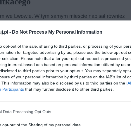
itkacego
ym we Lwowie. W tym samym mieście napisał również
więcić się, wbrew woli ojca, malarstwu. Podjął studia
j.pl -
Do Not Process My Personal Information
 Podróżował po wielu państwach i kultywował swoje
cy, Anglię i Francję. Ogromną inspiracją było dla
to opt-out of the sale, sharing to third parties, or processing of your per
 nim podczas swoich rozległych podróży i zasięgnął
formation for targeted advertising by us, please use the below opt-out s
a Witkacego wykształciła się za pośrednictwem
r selection. Please note that after your opt-out request is processed y
eing interest-based ads based on personal information utilized by us or
oku wziął udział w naukowej wyprawie, którą
disclosed to third parties prior to your opt-out. You may separately opt-
owski. Wyjechał on wówczas do Oceanii i pełnił funkcję
losure of your personal information by third parties on the IAB’s list of
. This information may also be disclosed by us to third parties on the
IA
Participants
that may further disclose it to other third parties.
l Data Processing Opt Outs
o opt-out of the Sharing of my personal data.