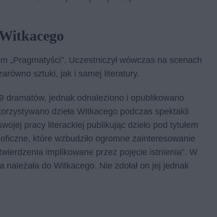
 Witkacego
łem „Pragmatyści”. Uczestniczył wówczas na scenach
arówno sztuki, jak i samej literatury.
39 dramatów, jednak odnaleziono i opublikowano
korzystywano dzieła Witkacego podczas spektakli
ojej pracy literackiej publikując dzieło pod tytułem
ozoficzne, które wzbudziło ogromne zainteresowanie
 twierdzenia implikowane przez pojęcie istnienia”. W
 należała do Witkacego. Nie zdołał on jej jednak