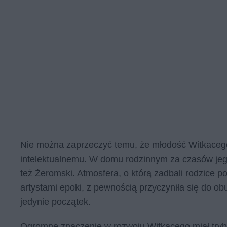
Nie można zaprzeczyć temu, że młodość Witkaceg
intelektualnemu. W domu rodzinnym za czasów jego d
też Żeromski. Atmosfera, o którą zadbali rodzice p
artystami epoki, z pewnością przyczyniła się do o
jedynie początek.
Ogromne znaczenie w rozwoju Witkacego miał tryb 