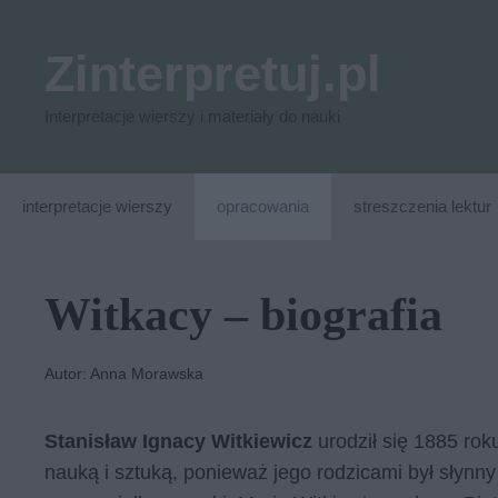
Przejdź
do
Zinterpretuj.pl
treści
Interpretacje wierszy i materiały do nauki
interpretacje wierszy
opracowania
streszczenia lektur
Witkacy – biografia
Autor: Anna Morawska
Stanisław Ignacy Witkiewicz
urodził się 1885 rok
nauką i sztuką, ponieważ jego rodzicami był słynny m