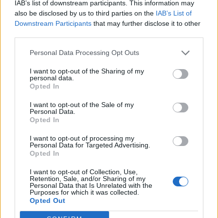
IAB’s list of downstream participants. This information may
Ziele na kraterze. O czym można się
also be disclosed by us to third parties on the
IAB’s List of
dowiedzieć dzięki lekturze?
Downstream Participants
that may further disclose it to other
third parties.
Ziele na kraterze – co można powiedzieć o
Personal Data Processing Opt Outs
związku Kinga i Mamy?
I want to opt-out of the Sharing of my
personal data.
Dodaj komentarz
Opted In
Komentarz
I want to opt-out of the Sale of my
Personal Data.
Opted In
I want to opt-out of processing my
Personal Data for Targeted Advertising.
Opted In
I want to opt-out of Collection, Use,
Retention, Sale, and/or Sharing of my
Personal Data that Is Unrelated with the
Purposes for which it was collected.
Opted Out