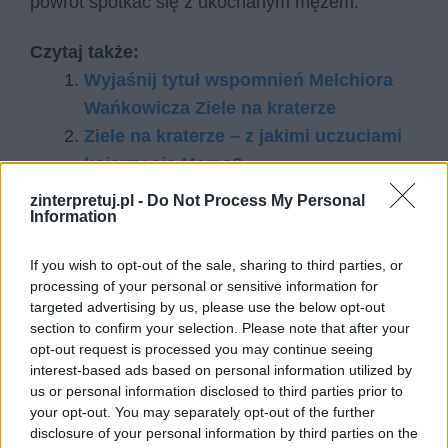
powrót spotkać się z ukochanym mężem.
Czytaj także:
Wyjaśnij tytuł wspomnień Melchiora
Wańkowicza Ziele na kraterze
Ziele na kraterze – z jakimi uczuciami
kojarzy się Mama?
Ziele na kraterze – plan wydarzeń
zinterpretuj.pl -
Do Not Process My Personal
Information
Czy zgadzasz się z opinią, że powieść
Ziele na Kraterze ukazuje takie
If you wish to opt-out of the sale, sharing to third parties, or
sposoby wychowania, które mogą
processing of your personal or sensitive information for
zaowocować w przyszłości?
targeted advertising by us, please use the below opt-out
section to confirm your selection. Please note that after your
Rozprawka
opt-out request is processed you may continue seeing
interest-based ads based on personal information utilized by
us or personal information disclosed to third parties prior to
Kategorie
opracowania
your opt-out. You may separately opt-out of the further
Tagi
Ziele na kraterze - opracowanie
disclosure of your personal information by third parties on the