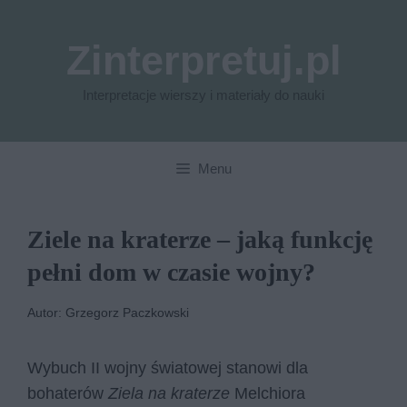
Przejdź
do
Zinterpretuj.pl
treści
Interpretacje wierszy i materiały do nauki
Menu
Ziele na kraterze – jaką funkcję
pełni dom w czasie wojny?
Autor: Grzegorz Paczkowski
Wybuch II wojny światowej stanowi dla
bohaterów
Ziela na kraterze
Melchiora