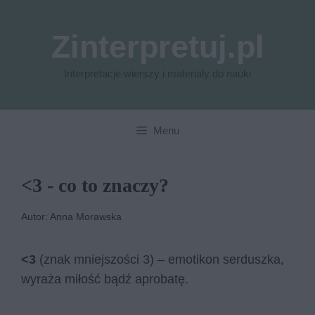
Przejdź
do
Zinterpretuj.pl
treści
Interpretacje wierszy i materiały do nauki
Menu
<3 - co to znaczy?
Autor: Anna Morawska
<3
(znak mniejszości 3) – emotikon serduszka,
wyraża miłość bądź aprobatę.