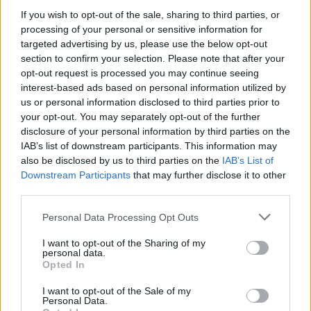
If you wish to opt-out of the sale, sharing to third parties, or
usiłowały odpowiadać rozmaite religie i
processing of your personal or sensitive information for
mitologie, ponieważ na wiele sposobów
targeted advertising by us, please use the below opt-out
próbowały przekonać wiernych do swojej wizji.
section to confirm your selection. Please note that after your
opt-out request is processed you may continue seeing
interest-based ads based on personal information utilized by
Kategorie
opracowania
us or personal information disclosed to third parties prior to
your opt-out. You may separately opt-out of the further
disclosure of your personal information by third parties on the
IAB’s list of downstream participants. This information may
Doświadczenia wynikające z
also be disclosed by us to third parties on the
IAB’s List of
Downstream Participants
that may further disclose it to other
podróżowania. Omów zagadnienie
third parties.
na podstawie znanych Ci
Personal Data Processing Opt Outs
fragmentów Boskiej Komedii
Dantego Alighieri. W swojej
I want to opt-out of the Sharing of my
personal data.
odpowiedzi uwzględnij również
Opted In
wybrany kontekst.
I want to opt-out of the Sale of my
Personal Data.