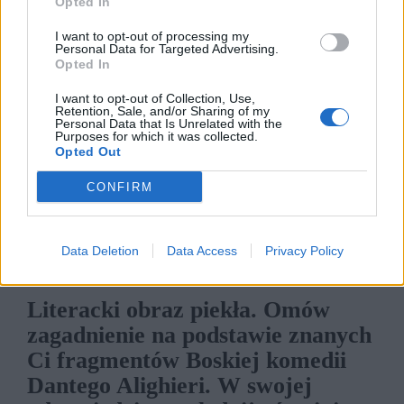
Opted In
Podróże potrafią zmieniać nasze życie.
I want to opt-out of processing my
Poznawanie nowych miejsc, kultur, języków,
Personal Data for Targeted Advertising.
Opted In
historii, a przede wszystkim ludzi – wszystkie te
rzeczy kształtują nasz charakter i naszą duszę.
I want to opt-out of Collection, Use,
Retention, Sale, and/or Sharing of my
Podróże jednak można rozumieć w sensie
Personal Data that Is Unrelated with the
Purposes for which it was collected.
metaforycznym mogą one mieć wymiar
Opted Out
umysłowy, duchowy, wewnętrzny.
CONFIRM
Kategorie
opracowania
Data Deletion
Data Access
Privacy Policy
Literacki obraz piekła. Omów
zagadnienie na podstawie znanych
Ci fragmentów Boskiej komedii
Dantego Alighieri. W swojej