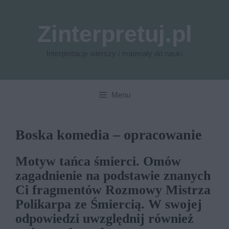
Przejdź
do
Zinterpretuj.pl
treści
Interpretacje wierszy i materiały do nauki
Menu
Boska komedia – opracowanie
Motyw tańca śmierci. Omów
zagadnienie na podstawie znanych
Ci fragmentów Rozmowy Mistrza
Polikarpa ze Śmiercią. W swojej
odpowiedzi uwzględnij również