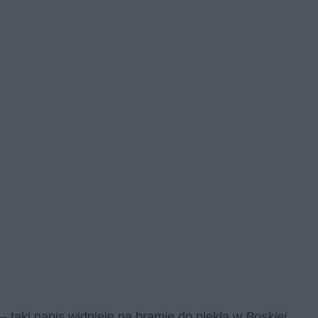
 – taki napis widnieje na bramie do piekła w
Boskiej