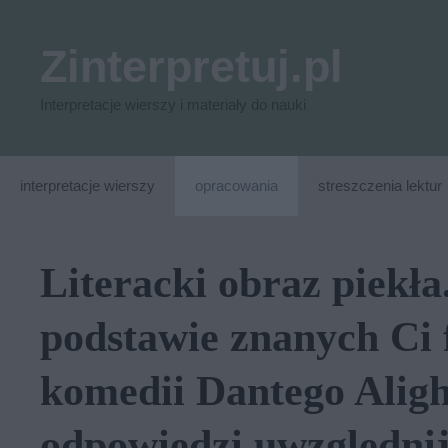
Przejdź
do
Zinterpretuj.pl
treści
Interpretacje wierszy i materiały do nauki
interpretacje wierszy
opracowania
streszczenia lektur
Literacki obraz piekł
podstawie znanych Ci
komedii Dantego Aligh
odpowiedzi uwzględni