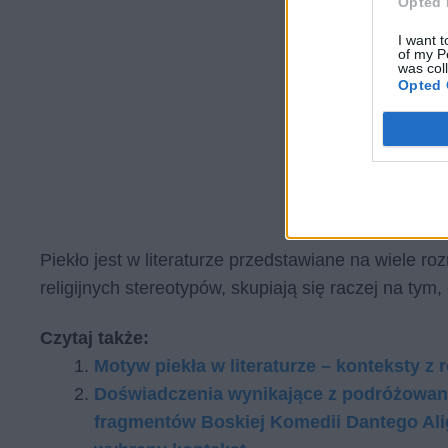
Opted 
I want t
of my P
was col
Opted 
Piekło jest w literaturze przedstawiane na wiele ro
religijnych stereotypów, skupiają się raczej na ty
Czytaj także:
Motyw piekła w literaturze – konteksty z
Doświadczenia wynikające z podróżowan
fragmentów Boskiej Komedii Dantego Alig