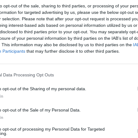
to opt-out of the sale, sharing to third parties, or processing of your per
eż Joseph Conrad w
Jądrze ciemności.
Główny bohater,
formation for targeted advertising by us, please use the below opt-out s
r selection. Please note that after your opt-out request is processed y
by odnaleźć Kurtza, agenta handlowego, nad którym
eing interest-based ads based on personal information utilized by us or
t człowiekiem wybitnym, jednostką obdarzoną wieloma
disclosed to third parties prior to your opt-out. You may separately opt-
 długi pobyt z dala od cywilizacji dokonał w jego
losure of your personal information by third parties on the IAB’s list of
. This information may also be disclosed by us to third parties on the
IA
i cywilizacyjnej został przez tubylczą ludność Afryki
Participants
that may further disclose it to other third parties.
ł w głębi dżungli i założył własne państwo, którym
l Data Processing Opt Outs
różuje w kierunku tytułowego jądra ciemności, które
i, lecz także symbolicznym przedstawieniem
o opt-out of the Sharing of my personal data.
In
iaj uważamy za składające się na godność ludzką.
 dzikich ludzi, by samemu we własnych oczach stać się
o opt-out of the Sale of my Personal Data.
swoim najmroczniejszym instynktom.
In
to opt-out of processing my Personal Data for Targeted
ing.