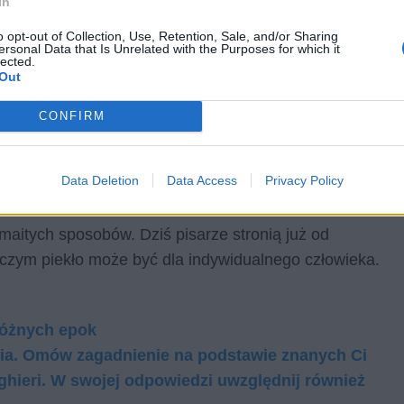
In
o opt-out of Collection, Use, Retention, Sale, and/or Sharing
ersonal Data that Is Unrelated with the Purposes for which it
lected.
Out
CONFIRM
Data Deletion
Data Access
Privacy Policy
zmaitych sposobów. Dziś pisarze stronią już od
m, czym piekło może być dla indywidualnego człowieka.
 różnych epok
ia. Omów zagadnienie na podstawie znanych Ci
hieri. W swojej odpowiedzi uwzględnij również