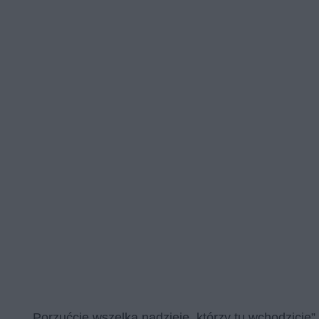
„Porzućcie wszelką nadzieję, którzy tu wchodzicie”