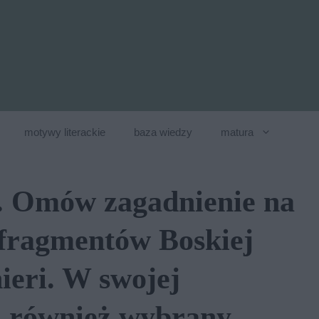
motywy literackie
baza wiedzy
matura
a. Omów zagadnienie na
 fragmentów Boskiej
ieri. W swojej
j również wybrany