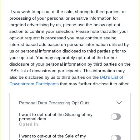
współczesnych autorowi, czyli V wiek p.n.e. W
tych dwóch postaciach zawarł Arystofanes swoją
If you wish to opt-out of the sale, sharing to third parties, or
diagnozę społeczeństwa greckiego.
processing of your personal or sensitive information for
targeted advertising by us, please use the below opt-out
section to confirm your selection. Please note that after your
Kategorie
opracowania
opt-out request is processed you may continue seeing
interest-based ads based on personal information utilized by
us or personal information disclosed to third parties prior to
your opt-out. You may separately opt-out of the further
disclosure of your personal information by third parties on the
Fejdippides – charakterystyka
IAB’s list of downstream participants. This information may
also be disclosed by us to third parties on the
IAB’s List of
Downstream Participants
that may further disclose it to other
Fejdippides jest jednym z głównych bohaterów
third parties.
komedii Arystofanesa pt. Chmury. Jest to
Personal Data Processing Opt Outs
przedstawiciel ateńskiej młodzieży, w którego
charakter pragnął autor włożyć wszelkie
I want to opt-out of the Sharing of my
personal data.
niepokojące go symptomy, które dostrzegał u
Opted In
młodego pokolenia, którego zresztą był
I want to opt-out of the Sale of my
przeciwnikiem. Arystofanes bardzo dużo bowiem