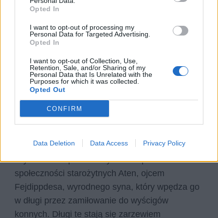
Personal Data.
Opted In
uwagi, również w Chmurach, poświęcił
wyrażaniu opinii, według których, poprzednie
I want to opt-out of processing my
Personal Data for Targeted Advertising.
pokolenia były wychowane dużo lepiej.
Opted In
I want to opt-out of Collection, Use,
Retention, Sale, and/or Sharing of my
Kategorie
opracowania
Personal Data that Is Unrelated with the
Purposes for which it was collected.
Opted Out
CONFIRM
Strepsjades – charakterystyka
Data Deletion
Data Access
Privacy Policy
Strepsjades jest głównym bohaterem komedii
Arystofanesa pt. Chmury. Jest reprezentantem
społeczności starożytnych Aten, ojcem
Fejdippdesa, wyrodnego syna, który wpędza go
w długi przez zamiłowanie do wyścigów
konnych. Długi te stają się zarzewiem