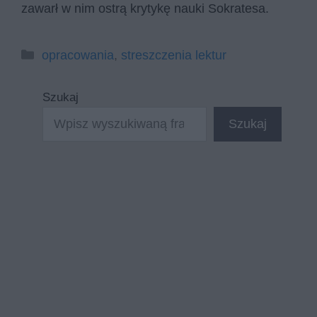
zawarł w nim ostrą krytykę nauki Sokratesa.
Kategorie
opracowania
,
streszczenia lektur
Szukaj
Szukaj