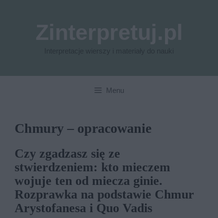
Przejdź
do
Zinterpretuj.pl
treści
Interpretacje wierszy i materiały do nauki
Menu
Chmury – opracowanie
Czy zgadzasz się ze
stwierdzeniem: kto mieczem
wojuje ten od miecza ginie.
Rozprawka na podstawie Chmur
Arystofanesa i Quo Vadis