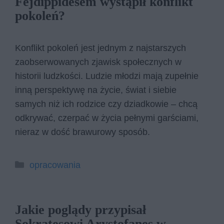
Fejdippidesem wystąpił konflikt
pokoleń?
Konflikt pokoleń jest jednym z najstarszych
zaobserwowanych zjawisk społecznych w
historii ludzkości. Ludzie młodzi mają zupełnie
inną perspektywę na życie, świat i siebie
samych niż ich rodzice czy dziadkowie – chcą
odkrywać, czerpać w życia pełnymi garściami,
nieraz w dość brawurowy sposób.
Kategorie
opracowania
Jakie poglądy przypisał
Sokratesowi Arystofanes w