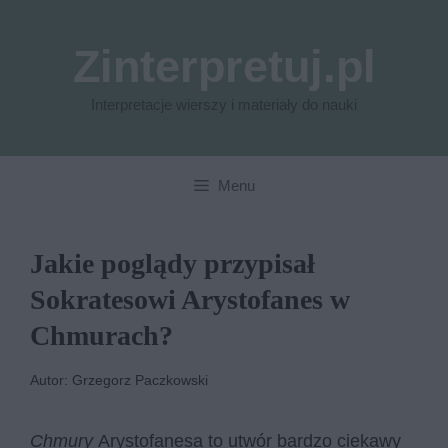
Przejdź
do
Zinterpretuj.pl
treści
Interpretacje wierszy i materiały do nauki
Menu
Jakie poglądy przypisał
Sokratesowi Arystofanes w
Chmurach?
Autor: Grzegorz Paczkowski
Chmury
Arystofanesa to utwór bardzo ciekawy