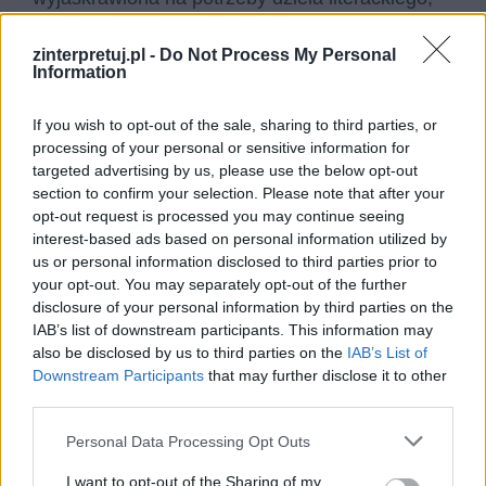
ale jednak znamienna – historia
zinterpretuj.pl -
Do Not Process My Personal
Fejdippidesa.
Chmury
są ważnym dokumentem
Information
jeśli chodzi o życie Sokratesa, ponieważ jest to
jedyne dzieło, w którym pojawia się postać
If you wish to opt-out of the sale, sharing to third parties, or
filozofa, a które zostało napisane za jego życia,
processing of your personal or sensitive information for
targeted advertising by us, please use the below opt-out
więc było bardziej wiarygodne. Po drugie, jak
section to confirm your selection. Please note that after your
wiemy, Sokrates został skazany na śmierć
opt-out request is processed you may continue seeing
waśnie przez zarzuty szerzenia deprawujących
interest-based ads based on personal information utilized by
us or personal information disclosed to third parties prior to
nauk wśród młodzieży, co skłania do myśli, że
your opt-out. You may separately opt-out of the further
zarzuty Arystofanesa nie były wyłącznie fikcją.
disclosure of your personal information by third parties on the
IAB’s list of downstream participants. This information may
also be disclosed by us to third parties on the
IAB’s List of
Downstream Participants
that may further disclose it to other
third parties.
Personal Data Processing Opt Outs
I want to opt-out of the Sharing of my