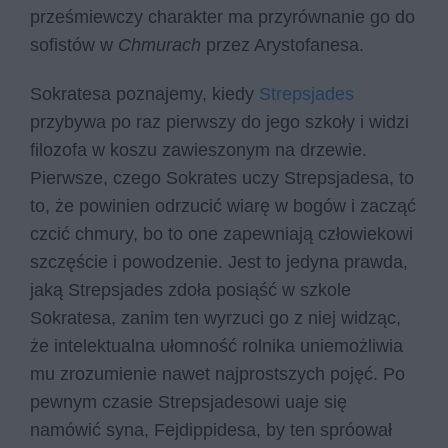
prześmiewczy charakter ma przyrównanie go do
sofistów w
Chmurach
przez Arystofanesa.
Sokratesa poznajemy, kiedy
Strepsjades
przybywa po raz pierwszy do jego szkoły i widzi
filozofa w koszu zawieszonym na drzewie.
Pierwsze, czego Sokrates uczy Strepsjadesa, to
to, że powinien odrzucić wiarę w bogów i zacząć
czcić chmury, bo to one zapewniają człowiekowi
szczęście i powodzenie. Jest to jedyna prawda,
jaką Strepsjades zdoła posiąść w szkole
Sokratesa, zanim ten wyrzuci go z niej widząc,
że intelektualna ułomność rolnika uniemożliwia
mu zrozumienie nawet najprostszych pojęć. Po
pewnym czasie Strepsjadesowi uaje się
namówić syna, Fejdippidesa, by ten spróował