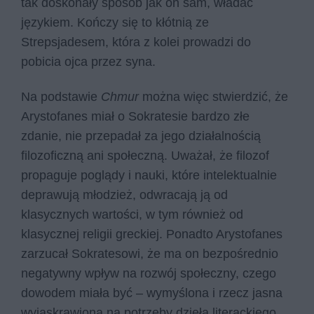
tak doskonały sposób jak on sam, władać
językiem. Kończy się to kłótnią ze
Strepsjadesem, która z kolei prowadzi do
pobicia ojca przez syna.
Na podstawie
Chmur
można więc stwierdzić, że
Arystofanes miał o Sokratesie bardzo złe
zdanie, nie przepadał za jego działalnością
filozoficzną ani społeczną. Uważał, że filozof
propaguje poglądy i nauki, które intelektualnie
deprawują młodzież, odwracają ją od
klasycznych wartości, w tym również od
klasycznej religii greckiej. Ponadto Arystofanes
zarzucał Sokratesowi, że ma on bezpośrednio
negatywny wpływ na rozwój społeczny, czego
dowodem miała być – wymyślona i rzecz jasna
wyjaskrawiona na potrzeby dzieła literackiego,