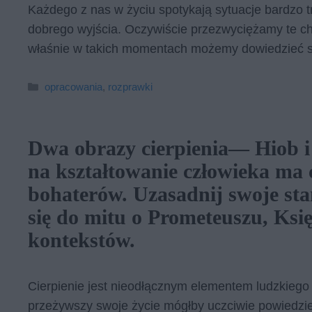
Każdego z nas w życiu spotykają sytuacje bardzo t
dobrego wyjścia. Oczywiście przezwyciężamy te ch
właśnie w takich momentach możemy dowiedzieć si
Kategorie
opracowania
,
rozprawki
Dwa obrazy cierpienia— Hiob i
na kształtowanie człowieka ma c
bohaterów. Uzasadnij swoje st
się do mitu o Prometeuszu, Ksi
kontekstów.
Cierpienie jest nieodłącznym elementem ludzkiego ż
przeżywszy swoje życie mógłby uczciwie powiedzieć