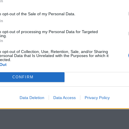
In
o opt-out of the Sale of my Personal Data.
In
to opt-out of processing my Personal Data for Targeted
ing.
 i jego znaczenie dla przesłania
In
podstawie Dżumy Alberta
o opt-out of Collection, Use, Retention, Sale, and/or Sharing
ersonal Data that Is Unrelated with the Purposes for which it
uwzględnij również wybrany
lected.
Out
CONFIRM
zęsto uważa on, że na nie nie zasłużył, lub że jest ono
zęsto nie jest karą, w związku z tym nie dotyka
Data Deletion
Data Access
Privacy Policy
stkich bez względu na wszystko.