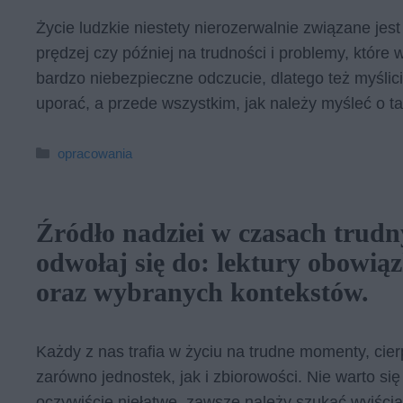
Życie ludzkie niestety nierozerwalnie związane jes
prędzej czy później na trudności i problemy, które 
bardzo niebezpieczne odczucie, dlatego też myślici
uporać, a przede wszystkim, jak należy myśleć o tak
Kategorie
opracowania
Źródło nadziei w czasach trudn
odwołaj się do: lektury obowią
oraz wybranych kontekstów.
Każdy z nas trafia w życiu na trudne momenty, cier
zarówno jednostek, jak i zbiorowości. Nie warto się
oczywiście niełatwe, zawsze należy szukać wyjścia, 