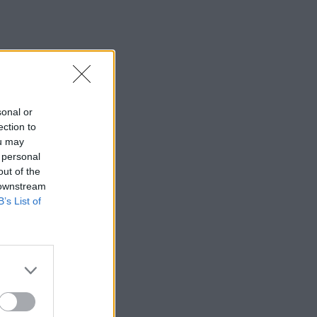
sonal or
ection to
ou may
 personal
out of the
 downstream
B’s List of