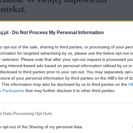
ntekst.
, który całkowicie ustrzegłby się w życiu mniejszego
j.pl -
Do Not Process My Personal Information
szystkich nas spotykają wydarzenia i sytuacje, które
z którymi niemal trudno sobie poradzić.
to opt-out of the sale, sharing to third parties, or processing of your per
formation for targeted advertising by us, please use the below opt-out s
r selection. Please note that after your opt-out request is processed y
eing interest-based ads based on personal information utilized by us or
disclosed to third parties prior to your opt-out. You may separately opt-
losure of your personal information by third parties on the IAB’s list of
. This information may also be disclosed by us to third parties on the
IA
 – konteksty z różnych epok
Participants
that may further disclose it to other third parties.
istnienia. Możemy się z tym nie zgadzać, lecz
l Data Processing Opt Outs
a wydarzy się coś, co sprawi, że będziemy cierpieć.
u sens, na przykład poprzez rozmaite religie,
o opt-out of the Sharing of my personal data.
owadzi jeszcze bardziej pogłębia naszą rozpacz.