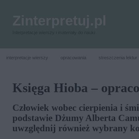
Przejdź
do
Zinterpretuj.pl
treści
Interpretacje wierszy i materiały do nauki
interpretacje wierszy
opracowania
streszczenia lektur
Księga Hioba – oprac
Człowiek wobec cierpienia i śm
podstawie Dżumy Alberta Camu
uwzględnij również wybrany ko