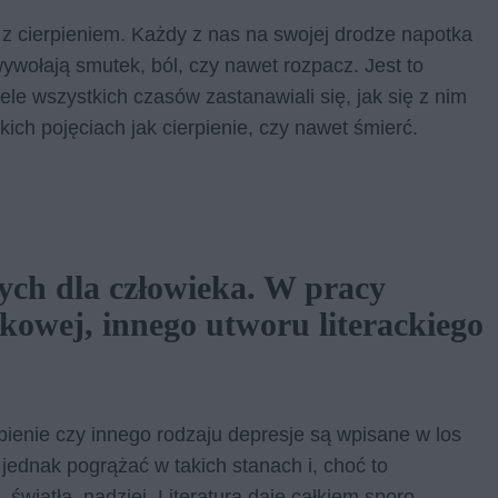
t z cierpieniem. Każdy z nas na swojej drodze napotka
wywołają smutek, ból, czy nawet rozpacz. Jest to
ele wszystkich czasów zastanawiali się, jak się z nim
ich pojęciach jak cierpienie, czy nawet śmierć.
ych dla człowieka. W pracy
zkowej, innego utworu literackiego
pienie czy innego rodzaju depresje są wpisane w los
 jednak pogrążać w takich stanach i, choć to
światła, nadziei. Literatura daje całkiem sporo