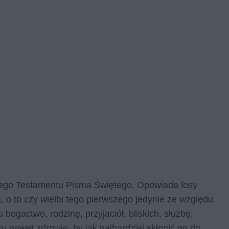
rego Testamentu Pisma Świętego. Opowiada losy
a, o to czy wielbi tego pierwszego jedynie ze względu
 bogactwo, rodzinę, przyjaciół, bliskich, służbę,
u nawet zdrowie, by jak najbardziej skłonić go do