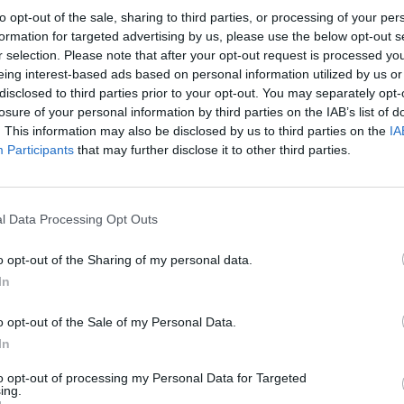
pt.
Dżuma.
Miasto Oran zostaje w niej dotknięte
to opt-out of the sale, sharing to third parties, or processing of your per
 od świata, przez co staje się swoistym mikrokosmosem,
formation for targeted advertising by us, please use the below opt-out s
r selection. Please note that after your opt-out request is processed y
udzkie w tej ekstremalnej sytuacji.
eing interest-based ads based on personal information utilized by us or
disclosed to third parties prior to your opt-out. You may separately opt-
ię w całości pomaganiu chorym, cały czas ryzykując
losure of your personal information by third parties on the IAB’s list of
. This information may also be disclosed by us to third parties on the
IA
est tutaj jednak do końca na miejscu, ponieważ Rieux
Participants
that may further disclose it to other third parties.
 wykonywanie swojego zawodu, którego podjął się
, nadaje swojemu zachowaniu pewien cel, sens – wie,
latego chce pomóc tylu ludziom, ilu udzielenie pomocy
l Data Processing Opt Outs
ierpienie chorych. W ten sposób patrzy na swoją
ąca również na tle innych bohaterów, którzy
o opt-out of the Sharing of my personal data.
In
oralnym – dużo mniej wzorowo.
o opt-out of the Sale of my Personal Data.
In
to opt-out of processing my Personal Data for Targeted
ing.