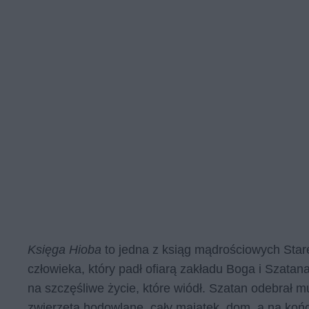
Księga Hioba
to jedna z ksiąg mądrościowych Sta
człowieka, który padł ofiarą zakładu Boga i Szatan
na szczęśliwe życie, które wiódł. Szatan odebrał mu
zwierzęta hodowlane, cały majątek, dom, a na końc