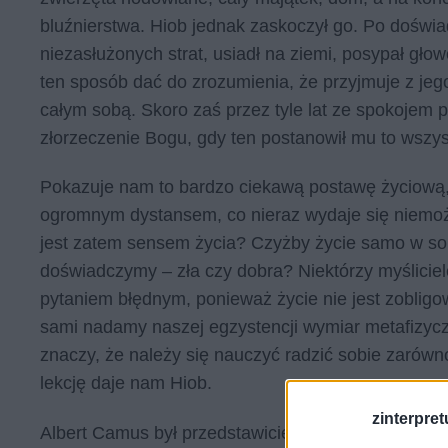
bluźnierstwa. Hiob jednak zaskoczył go. Po doświa
niezasłużonych strat, usiadł na ziemi, posypał gło
ten sposób dać do zrozumienia, że przyjmuje z jeg
całym sobą. Skoro zaś przez tyle lat ze spokojem 
złorzeczenie Bogu, gdy ten postanowił mu to wszy
Pokazuje nam to bardzo ciekawą postawę życiową, 
ogromnym dystansem, co nieraz wydaje się niemo
jest zatem sensem życia? Czyżby życie samo w sobi
doświadczymy – zła czy dobra? Niektórzy myśliciele
pytaniem błędnym, ponieważ życie nie jest zoblig
sami nadamy naszej egzystencji wymiar metafizycz
znaczy, że należy się nauczyć radzić sobie zarówn
lekcję daje nam Hiob.
zinterpretu
Albert Camus był przedstawicielem filozoficznego