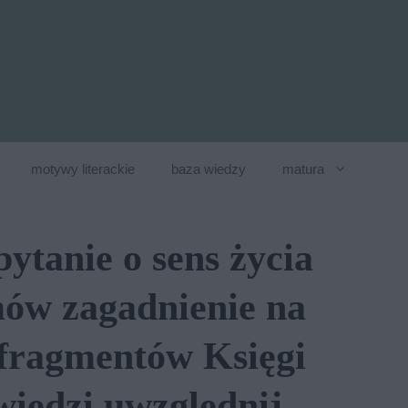
motywy literackie
baza wiedzy
matura
ytanie o sens życia
mów zagadnienie na
 fragmentów Księgi
iedzi uwzględnij