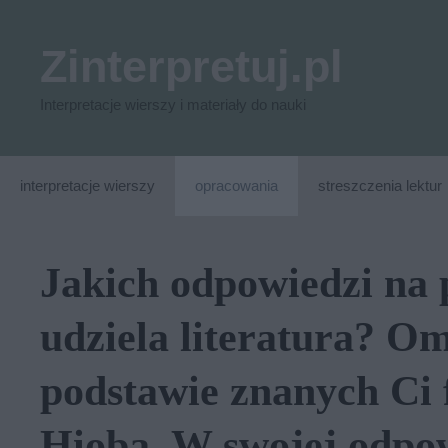
Przejdź
do
Zinterpretuj.pl
treści
Interpretacje wierszy i materiały do nauki
interpretacje wierszy
opracowania
streszczenia lektur
Jakich odpowiedzi na p
udziela literatura? O
podstawie znanych Ci
Hioba. W swojej odpow