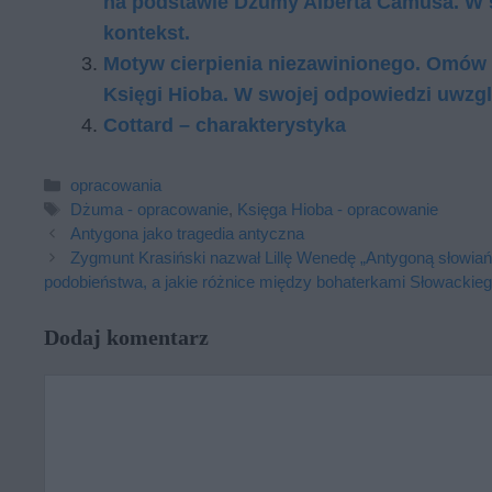
na podstawie Dżumy Alberta Camusa. W 
kontekst.
Motyw cierpienia niezawinionego. Omów
Księgi Hioba. W swojej odpowiedzi uwzgl
Cottard – charakterystyka
Kategorie
opracowania
Tagi
Dżuma - opracowanie
,
Księga Hioba - opracowanie
Antygona jako tragedia antyczna
Zygmunt Krasiński nazwał Lillę Wenedę „Antygoną słowiańs
podobieństwa, a jakie różnice między bohaterkami Słowackieg
Dodaj komentarz
Komentarz