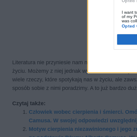
Opted 
I want t
of my P
was col
Opted 
Literatura nie przyniesie nam nigdy wszystkich od
życiu. Możemy z niej jednak wysnuć kilka istotnych
wiele rzeczy, które spotykają nas w życiu, ale zaw
sposób sobie z nimi poradzimy. A to już bardzo du
Czytaj także:
Człowiek wobec cierpienia i śmierci. O
Camusa. W swojej odpowiedzi uwzględnij
Motyw cierpienia niezawinionego i jego 