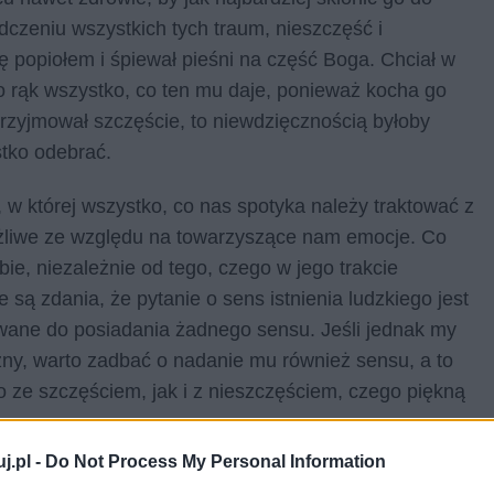
dczeniu wszystkich tych traum, nieszczęść i
wę popiołem i śpiewał pieśni na część Boga. Chciał w
o rąk wszystko, co ten mu daje, ponieważ kocha go
przyjmował szczęście, to niewdzięcznością byłoby
stko odebrać.
w której wszystko, co nas spotyka należy traktować z
żliwe ze względu na towarzyszące nam emocje. Co
e, niezależnie od tego, czego w jego trakcie
 są zdania, że pytanie o sens istnienia ludzkiego jest
owane do posiadania żadnego sensu. Jeśli jednak my
ny, warto zadbać o nadanie mu również sensu, a to
o ze szczęściem, jak i z nieszczęściem, czego piękną
j.pl -
Do Not Process My Personal Information
 nurtu zwanego egzystencjalizmem. Dużą część swojej