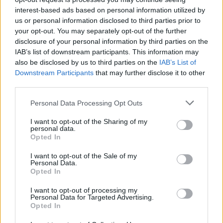
Warto znać tego rodzaju dzieła, gdyż wszystko,
interest-based ads based on personal information utilized by
us or personal information disclosed to third parties prior to
co dziś znamy z teatru, miało w nich swój
your opt-out. You may separately opt-out of the further
początek.
disclosure of your personal information by third parties on the
IAB’s list of downstream participants. This information may
Czytaj także:
also be disclosed by us to third parties on the
IAB’s List of
Downstream Participants
that may further disclose it to other
Jakie postawy przyjmuje człowiek w
third parties.
obliczu trudnych decyzji życiowych?
Personal Data Processing Opt Outs
W pracy odwołaj się do wybranej
lektury obowiązkowej, innego utworu
I want to opt-out of the Sharing of my
personal data.
literackiego i wybranych kontekstów.
Opted In
Kreacje kobiece w literaturze. Omów
I want to opt-out of the Sale of my
zagadnienie na podstawie Lalki
Personal Data.
Opted In
Bolesława Prusa. W swojej odpowiedzi
uwzględnij również wybrany kontekst.
I want to opt-out of processing my
Personal Data for Targeted Advertising.
Hajmon – charakterystyka
Opted In
Mowa sądowa w obronie Antygony