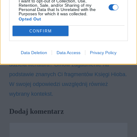
I want to opt-out of Collection, Use,
Retention, Sale, and/or Sharing of my
Personal Data that Is Unrelated with the
Kategorie
Purposes for which it was collected.
opracowania
Opted Out
Tagi
Antygona - opracowanie
CONFIRM
Edyp i Kreon – charakterystyka
porównawcza
Data Deletion
Data Access
Privacy Policy
Jakich odpowiedzi na pytanie o sens życia
udziela literatura? Omów zagadnienie na
podstawie znanych Ci fragmentów Księgi Hioba.
W swojej odpowiedzi uwzględnij również
wybrany kontekst.
Dodaj komentarz
Komentarz