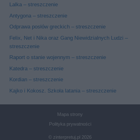
Lalka – streszczenie
Antygona – streszczenie
Odprawa posłów greckich – streszczenie
Felix, Net i Nika oraz Gang Niewidzialnych Ludzi –
streszczenie
Raport o stanie wojennym – streszczenie
Katedra – streszczenie
Kordian – streszczenie
Kajko i Kokosz. Szkoła latania – streszczenie
Mapa strony
Polityka prywatności
© zinterpretuj.pl 2026