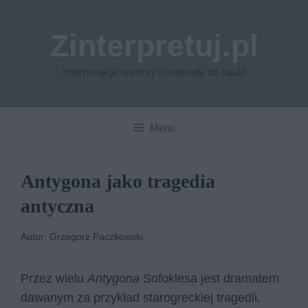
Przejdź
do
Zinterpretuj.pl
treści
Interpretacje wierszy i materiały do nauki
Menu
Antygona jako tragedia
antyczna
Autor: Grzegorz Paczkowski
Przez wielu
Antygona
Sofoklesa jest dramatem
dawanym za przykład starogreckiej tragedii.