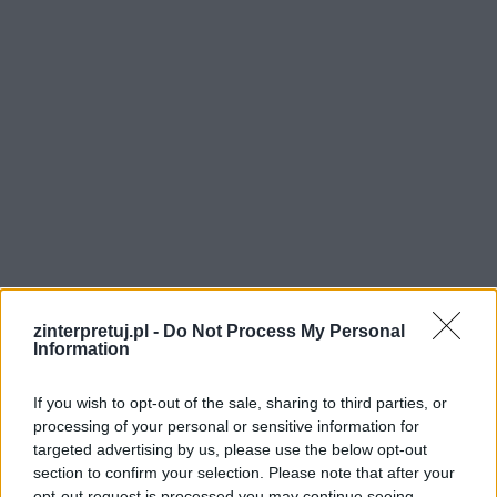
zinterpretuj.pl -
Do Not Process My Personal
Information
Antygona
jest przykładem typowej starożytnej
If you wish to opt-out of the sale, sharing to third parties, or
tragedii greckiej. Dzięki takim dziełom możemy
processing of your personal or sensitive information for
targeted advertising by us, please use the below opt-out
się dziś dowiedzieć jak o sztuce teatralnej
section to confirm your selection. Please note that after your
myśleli nasi przodkowie kilka tysięcy lat temu.
opt-out request is processed you may continue seeing