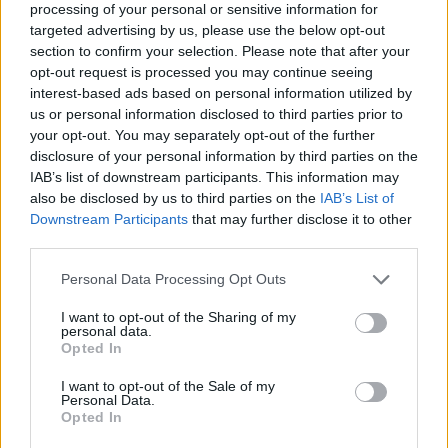
processing of your personal or sensitive information for
targeted advertising by us, please use the below opt-out
section to confirm your selection. Please note that after your
opt-out request is processed you may continue seeing
interest-based ads based on personal information utilized by
Przeciwieństwem Antygony może być na
us or personal information disclosed to third parties prior to
przykład Balladyna, tytułowa bohaterka dramatu
your opt-out. You may separately opt-out of the further
disclosure of your personal information by third parties on the
Juliusza Słowackiego, która w historii literatury
IAB’s list of downstream participants. This information may
zapisała się krwawo jako morderczyni, która za
also be disclosed by us to third parties on the
IAB’s List of
mglistą obietnicę władzy i bogactwa jest w
Downstream Participants
that may further disclose it to other
third parties.
stanie pozbawić życia własną siostrę. Balladyna
była nieuczciwa, nieodpowiedzialna, arogancka i
Personal Data Processing Opt Outs
zapatrzona w siebie. Nie znosiła swojego
I want to opt-out of the Sharing of my
ubogiego pochodzenia, co zrodziło w niej
personal data.
Opted In
frustrację. Ta rosła przez lata, aż w końcu
przerwała tamę jakichkolwiek hamulców
I want to opt-out of the Sale of my
Personal Data.
moralnych, czyniąc z Balladyny bezwzględną
Opted In
manipulantkę i morderczynię.