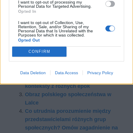
I want to opt-out of processing my
Personal Data for Targeted Advertising.
Opted In
Jak więc widać, kobiety potrafią być w literaturze
kreowane na najróżniejsze sposoby. Mogą być
I want to opt-out of Collection, Use,
Retention, Sale, and/or Sharing of my
zarówno piękne, cnotliwe i szlachetne, jak i
Personal Data that Is Unrelated with the
Purposes for which it was collected.
szpetne, podłe i przerażające.
Opted Out
CONFIRM
Czytaj także:
Motyw przeznaczenia w literaturze –
konteksty z różnych epok
Data Deletion
Data Access
Privacy Policy
Motyw theatrum mundi w literaturze –
konteksty z różnych epok
Obraz polskiego społeczeństwa w
Lalce
Co utrudnia porozumienie między
przedstawicielami różnych grup
społecznych? Omów zagadnienie na