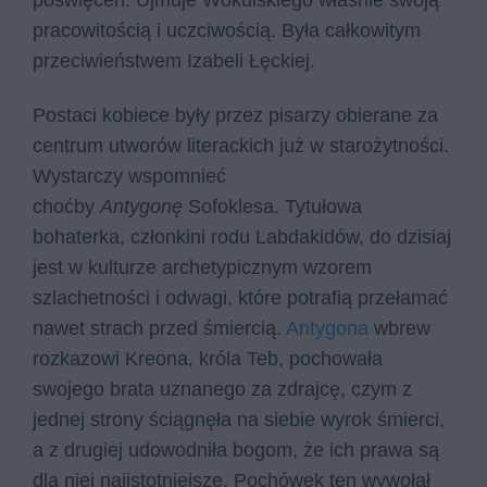
poświęceń. Ujmuje Wokulskiego właśnie swoją
pracowitością i uczciwością. Była całkowitym
przeciwieństwem Izabeli Łęckiej.
Postaci kobiece były przez pisarzy obierane za
centrum utworów literackich już w starożytności.
Wystarczy wspomnieć
choćby
Antygonę
Sofoklesa. Tytułowa
bohaterka, członkini rodu Labdakidów, do dzisiaj
jest w kulturze archetypicznym wzorem
szlachetności i odwagi, które potrafią przełamać
nawet strach przed śmiercią.
Antygona
wbrew
rozkazowi Kreona, króla Teb, pochowała
swojego brata uznanego za zdrajcę, czym z
jednej strony ściągnęła na siebie wyrok śmierci,
a z drugiej udowodniła bogom, że ich prawa są
dla niej najistotniejsze. Pochówek ten wywołał