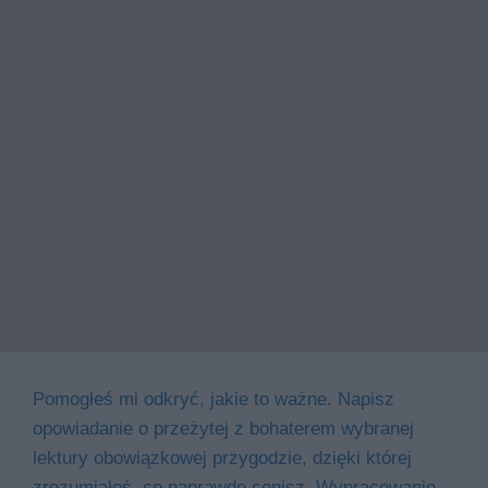
Pomogłeś mi odkryć, jakie to ważne. Napisz
opowiadanie o przeżytej z bohaterem wybranej
lektury obowiązkowej przygodzie, dzięki której
zrozumiałeś, co naprawdę cenisz. Wypracowanie