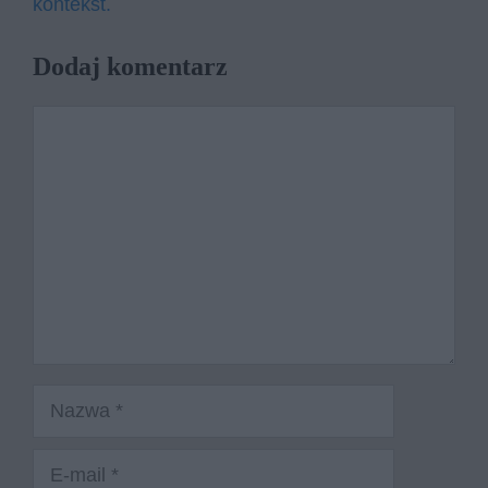
kontekst.
Dodaj komentarz
Komentarz
Nazwa
E-