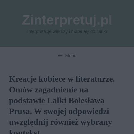
Przejdź
do
Zinterpretuj.pl
treści
Interpretacje wierszy i materiały do nauki
Menu
Kreacje kobiece w literaturze.
Omów zagadnienie na
podstawie Lalki Bolesława
Prusa. W swojej odpowiedzi
uwzględnij również wybrany
kontekst.